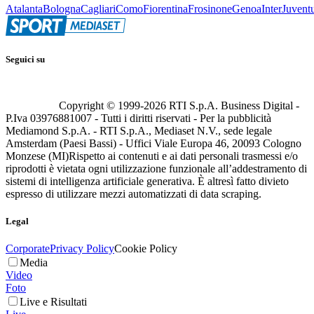
Atalanta
Bologna
Cagliari
Como
Fiorentina
Frosinone
Genoa
Inter
Juvent
Seguici su
Copyright © 1999-
2026
RTI S.p.A. Business Digital -
P.Iva 03976881007 - Tutti i diritti riservati - Per la pubblicità
Mediamond S.p.A. - RTI S.p.A., Mediaset N.V., sede legale
Amsterdam (Paesi Bassi) - Uffici Viale Europa 46, 20093 Cologno
Monzese (MI)
Rispetto ai contenuti e ai dati personali trasmessi e/o
riprodotti è vietata ogni utilizzazione funzionale all’addestramento di
sistemi di intelligenza artificiale generativa. È altresì fatto divieto
espresso di utilizzare mezzi automatizzati di data scraping.
Legal
Corporate
Privacy Policy
Cookie Policy
Media
Video
Foto
Live e Risultati