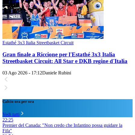
Estathé 3x3 Italia Streetbasket Circuit
Gran finale a Riccione per l'Estathé 3x3 Italia
Streetbasket Circuit: All Star e DKB regine d'Italia
03 Ago 2026 - 17:12
Daniele Rubini
Calcio ora per ora
Vedi tutti
22:25
Premier del Canada: "Non credo che Infantino possa guidare la
Fifa"