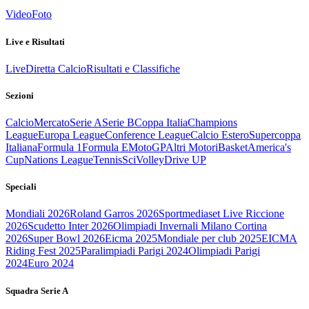
Video
Foto
Live e Risultati
Live
Diretta Calcio
Risultati e Classifiche
Sezioni
Calcio
Mercato
Serie A
Serie B
Coppa Italia
Champions
League
Europa League
Conference League
Calcio Estero
Supercoppa
Italiana
Formula 1
Formula E
MotoGP
Altri Motori
Basket
America's
Cup
Nations League
Tennis
Sci
Volley
Drive UP
Speciali
Mondiali 2026
Roland Garros 2026
Sportmediaset Live Riccione
2026
Scudetto Inter 2026
Olimpiadi Invernali Milano Cortina
2026
Super Bowl 2026
Eicma 2025
Mondiale per club 2025
EICMA
Riding Fest 2025
Paralimpiadi Parigi 2024
Olimpiadi Parigi
2024
Euro 2024
Squadra Serie A