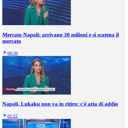
Mercato Napoli: arrivano 30 milioni e si scatena il
mercato
00:39
Napoli, Lukaku non va in ritiro: c'è aria di addio
01:22