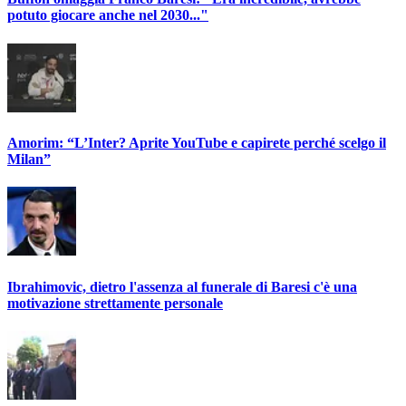
potuto giocare anche nel 2030..."
Amorim: “L’Inter? Aprite YouTube e capirete perché scelgo il
Milan”
Ibrahimovic, dietro l'assenza al funerale di Baresi c'è una
motivazione strettamente personale