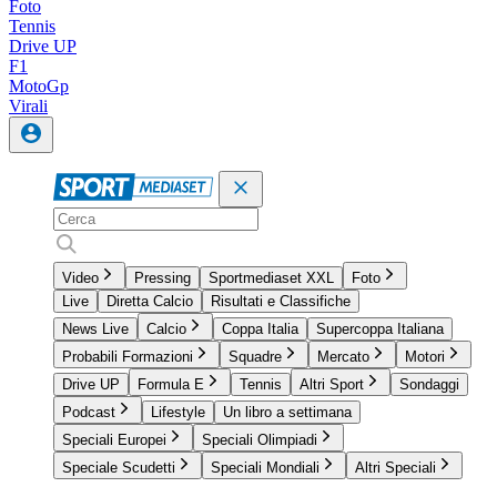
Foto
Tennis
Drive UP
F1
MotoGp
Virali
Video
Pressing
Sportmediaset XXL
Foto
Live
Diretta Calcio
Risultati e Classifiche
News Live
Calcio
Coppa Italia
Supercoppa Italiana
Probabili Formazioni
Squadre
Mercato
Motori
Drive UP
Formula E
Tennis
Altri Sport
Sondaggi
Podcast
Lifestyle
Un libro a settimana
Speciali Europei
Speciali Olimpiadi
Speciale Scudetti
Speciali Mondiali
Altri Speciali