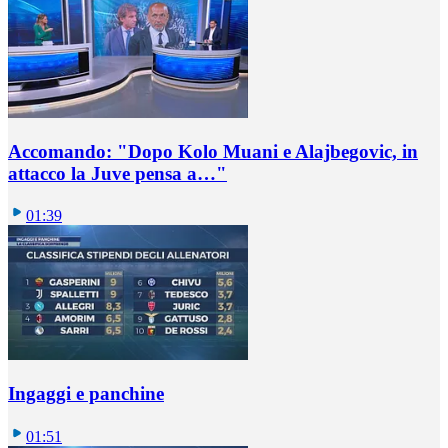
Accomando: "Dopo Kolo Muani e Alajbegovic, in
attacco la Juve pensa a…"
01:39
Ingaggi e panchine
01:51