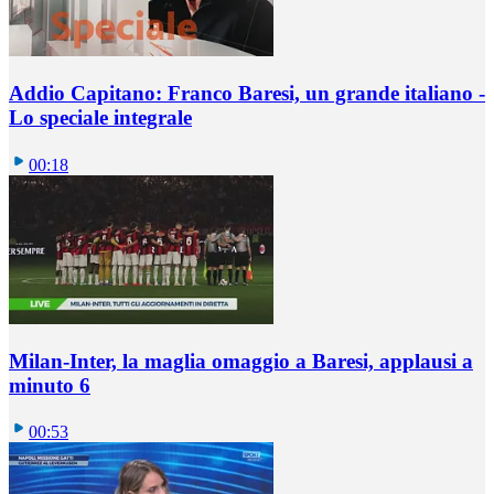
Addio Capitano: Franco Baresi, un grande italiano -
Lo speciale integrale
00:18
Milan-Inter, la maglia omaggio a Baresi, applausi a
minuto 6
00:53