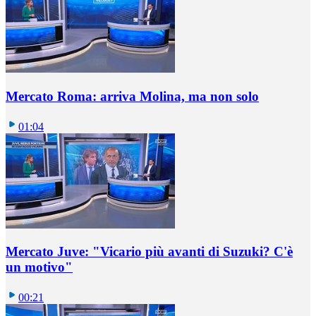
Mercato Roma: arriva Molina, ma non solo
01:04
Mercato Juve: "Vicario più avanti di Suzuki? C'è
un motivo"
00:21