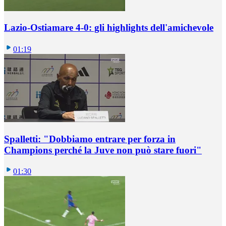
Lazio-Ostiamare 4-0: gli highlights dell'amichevole
01:19
Spalletti: "Dobbiamo entrare per forza in
Champions perché la Juve non può stare fuori"
01:30