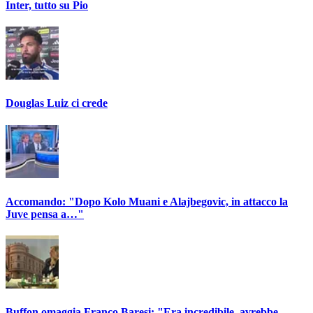
Inter, tutto su Pio
Douglas Luiz ci crede
Accomando: "Dopo Kolo Muani e Alajbegovic, in attacco la
Juve pensa a…"
Buffon omaggia Franco Baresi: "Era incredibile, avrebbe