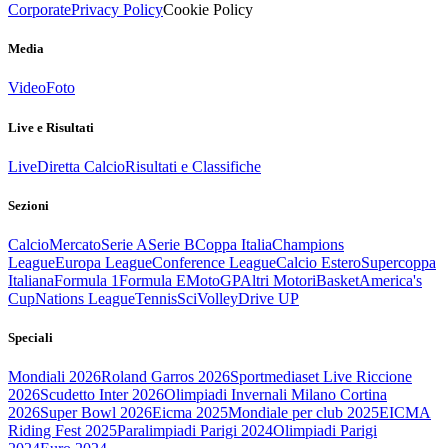
Corporate
Privacy Policy
Cookie Policy
Media
Video
Foto
Live e Risultati
Live
Diretta Calcio
Risultati e Classifiche
Sezioni
Calcio
Mercato
Serie A
Serie B
Coppa Italia
Champions
League
Europa League
Conference League
Calcio Estero
Supercoppa
Italiana
Formula 1
Formula E
MotoGP
Altri Motori
Basket
America's
Cup
Nations League
Tennis
Sci
Volley
Drive UP
Speciali
Mondiali 2026
Roland Garros 2026
Sportmediaset Live Riccione
2026
Scudetto Inter 2026
Olimpiadi Invernali Milano Cortina
2026
Super Bowl 2026
Eicma 2025
Mondiale per club 2025
EICMA
Riding Fest 2025
Paralimpiadi Parigi 2024
Olimpiadi Parigi