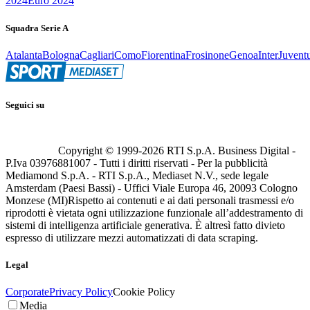
2024
Euro 2024
Squadra Serie A
Atalanta
Bologna
Cagliari
Como
Fiorentina
Frosinone
Genoa
Inter
Juvent
Seguici su
Copyright © 1999-
2026
RTI S.p.A. Business Digital -
P.Iva 03976881007 - Tutti i diritti riservati - Per la pubblicità
Mediamond S.p.A. - RTI S.p.A., Mediaset N.V., sede legale
Amsterdam (Paesi Bassi) - Uffici Viale Europa 46, 20093 Cologno
Monzese (MI)
Rispetto ai contenuti e ai dati personali trasmessi e/o
riprodotti è vietata ogni utilizzazione funzionale all’addestramento di
sistemi di intelligenza artificiale generativa. È altresì fatto divieto
espresso di utilizzare mezzi automatizzati di data scraping.
Legal
Corporate
Privacy Policy
Cookie Policy
Media