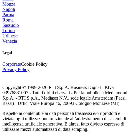
Monza
Napoli
Parma
Roma
Sassuolo
Torino
Udinese
Venezia
Legal
Corporate
Cookie Policy
Privacy Policy
Copyright © 1999-
2026
RTI S.p.A. Business Digital - P.Iva
03976881007 - Tutti i diritti riservati - Per la pubblicità Mediamond
S.p.A. - RTI S.p.A., Mediaset N.V., sede legale Amsterdam (Paesi
Bassi) - Uffici Viale Europa 46, 20093 Cologno Monzese (MI)
Rispetto ai contenuti e ai dati personali trasmessi e/o riprodotti è
vietata ogni utilizzazione funzionale all’addestramento di sistemi di
intelligenza artificiale generativa. È altresì fatto divieto espresso di
utilizzare mezzi automatizzati di data scraping.