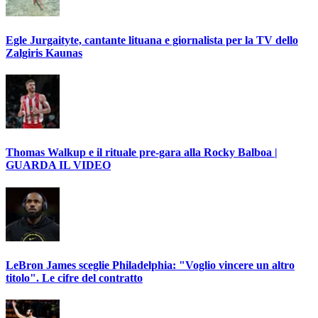
Egle Jurgaityte, cantante lituana e giornalista per la TV dello
Zalgiris Kaunas
Thomas Walkup e il rituale pre-gara alla Rocky Balboa |
GUARDA IL VIDEO
LeBron James sceglie Philadelphia: "Voglio vincere un altro
titolo". Le cifre del contratto