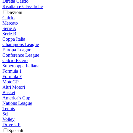
Diretta Calcio
Risultati e Classifiche
Sezioni
Calcio
Mercato
Serie A
Serie B
Coppa Italia
Champions League
Europa League
Conference League
Calcio Estero
Supercoppa Italiana
Formula 1
Formula E
MotoGP
Altri Motori
Basket
America's Cup
Nations League
Tennis
Sci
Volley
Drive UP
Speciali