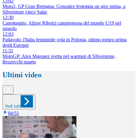
13:02
Moto2, GP Gran Bretagna: Gonzalez festeggia un giro prima, a
Silverstone vince Salac
12:30
Canottaggio, Alizee Ribolzi campionessa del mondo U19 nel
singolo
12:03
Pallavolo: l'Italia femminile vola in Polonia, ultimo torneo prima
degli Europei
11:31
MotoGP: Alex Marquez svetta nel warmup di SIlverstone,
Bezzecchi quarto
Ultimi video
Vedi tutti
04:51