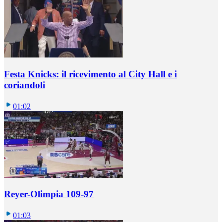
Festa Knicks: il ricevimento al City Hall e i
coriandoli
01:02
Reyer-Olimpia 109-97
01:03