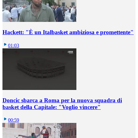
Hackett: "È un Italbasket ambiziosa e promettente"
01:03
Doncic sbarca a Roma per la nuova squadra di
basket della Capitale: "Voglio vincere"
00:59