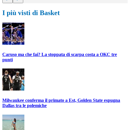
I più visti di Basket
Caruso ma che fai? La stoppata di scarpa costa a OKC tre
punti
Milwaukee conferma il primato a Est, Golden State espugna
Dallas tra le polemiche