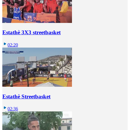
Estathè 3X3 streetbasket
02:20
Estathè Streetbasket
02:36