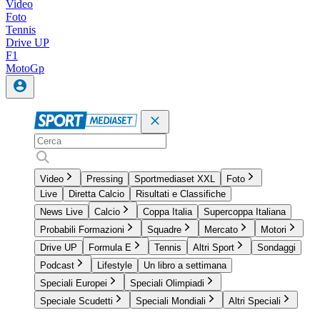
Video
Foto
Tennis
Drive UP
F1
MotoGp
Video
Pressing
Sportmediaset XXL
Foto
Live
Diretta Calcio
Risultati e Classifiche
News Live
Calcio
Coppa Italia
Supercoppa Italiana
Probabili Formazioni
Squadre
Mercato
Motori
Drive UP
Formula E
Tennis
Altri Sport
Sondaggi
Podcast
Lifestyle
Un libro a settimana
Speciali Europei
Speciali Olimpiadi
Speciale Scudetti
Speciali Mondiali
Altri Speciali