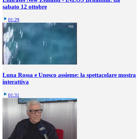
sabato 12 ottobre
01:29
Luna Rossa e Unesco assieme: la spettacolare mostra
interattiva
01:31