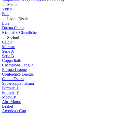
Media
Video
Foto
Live e Risultati
Live
Diretta Calcio
Risultati e Classifiche
Sezioni
Calcio
Mercato
Serie A
Serie B
Coppa Italia
Champions League
Europa League
Conference League
Calcio Estero
Supercoppa Italiana
Formula 1
Formula E
MotoGP
Altri Motori
Basket
America's Cup