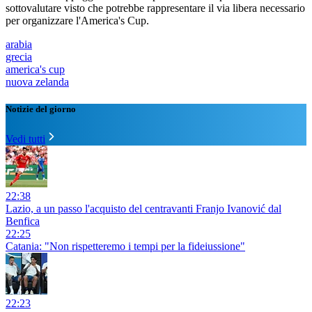
sottovalutare visto che potrebbe rappresentare il via libera necessario
per organizzare l'America's Cup.
arabia
grecia
america's cup
nuova zelanda
Notizie del giorno
Vedi tutti
22:38
Lazio, a un passo l'acquisto del centravanti Franjo Ivanović dal
Benfica
22:25
Catania: "Non rispetteremo i tempi per la fideiussione"
22:23