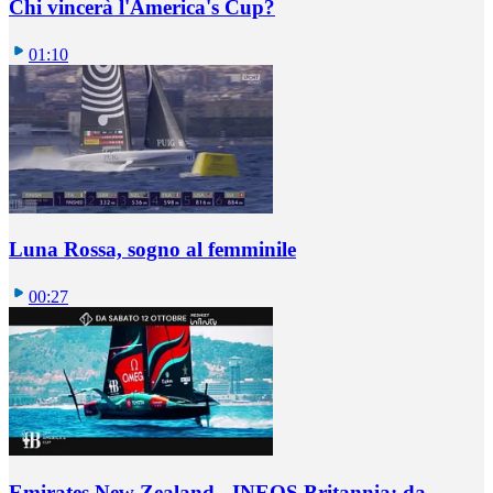
Chi vincerà l'America's Cup?
01:10
Luna Rossa, sogno al femminile
00:27
Emirates New Zealand - INEOS Britannia: da