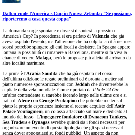
Dalton vuole l'America's Cup in Nuova Zelanda: "Se possiamo,
riporteremo a casa questa coppa"
La domanda sorge spontanea: dove si disputerà la prossima
America's Cup? In precedenza si era parlato di
Valencia
che già
aveva ospitato l'evento, ma l'alluvione che ha colpito la città nei mesi
scorsi potrebbe spingere gli enti locali a desistere. In Spagna appare
lontana la possibilità di rimanere a Barcellona, mentre si fa viva la
chance di vedere
Malaga
, però le proposte più allettanti arrivano da
altre località marittime.
La prima è l'
Arabia Saudita
che ha già ospitato nel corso
dell'ultima edizione le regate preliminari ed è pronta a metter sul
piatto numerose sponsorizzazioni con
Jeddah
che diventerebbe la
capitale della vela mondiale. Come riportato da
Il Sole 24 Ore
un'altra contendente si starebbe facendo largo nelle ultime ore e si
tratta di
Atene
con
George Prokopiou
che potrebbe metter sul
piatto la propria esperienza insieme al recente acquisto dell
'Astir
Palace Vouliagmeni
, un colosso affacciato sul mare e dedicato al
mondo del lusso. L'
ingegnere fondatore di Dynacom Tankers,
Sea Traders
e
Dynagas
avrebbe quindi sia i fondi necessari per
organizzare un evento di questa tipologia che gli spazi necessari
senza dover appoggiarsi su fondi pubblici. Un aspetto da non