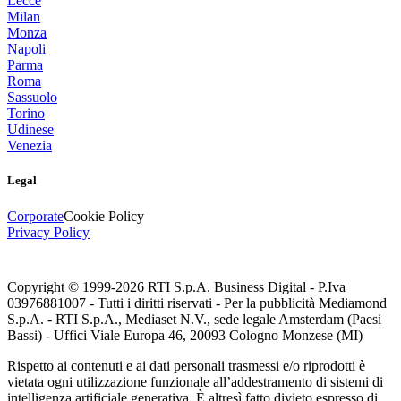
Lecce
Milan
Monza
Napoli
Parma
Roma
Sassuolo
Torino
Udinese
Venezia
Legal
Corporate
Cookie Policy
Privacy Policy
Copyright © 1999-
2026
RTI S.p.A. Business Digital - P.Iva
03976881007 - Tutti i diritti riservati - Per la pubblicità Mediamond
S.p.A. - RTI S.p.A., Mediaset N.V., sede legale Amsterdam (Paesi
Bassi) - Uffici Viale Europa 46, 20093 Cologno Monzese (MI)
Rispetto ai contenuti e ai dati personali trasmessi e/o riprodotti è
vietata ogni utilizzazione funzionale all’addestramento di sistemi di
intelligenza artificiale generativa. È altresì fatto divieto espresso di