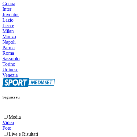
Genoa
Inter
Juventus
Lazio
Lecce
Milan
Monza
Napoli
Parma
Roma
Sassuolo
Torino
Udinese
Venezia
Seguici su
Media
Video
Foto
Live e Risultati