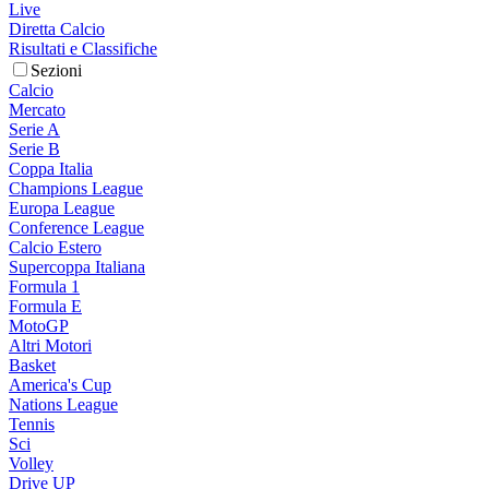
Live
Diretta Calcio
Risultati e Classifiche
Sezioni
Calcio
Mercato
Serie A
Serie B
Coppa Italia
Champions League
Europa League
Conference League
Calcio Estero
Supercoppa Italiana
Formula 1
Formula E
MotoGP
Altri Motori
Basket
America's Cup
Nations League
Tennis
Sci
Volley
Drive UP