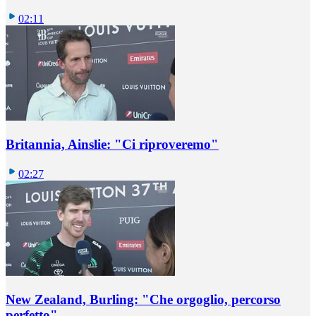
02:11
Britannia, Ainslie: "Ci riproveremo"
02:27
New Zealand, Burling: "Che orgoglio, percorso
perfetto"