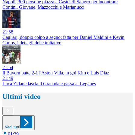
Napoli, 300 persone piazza a Castel di Sangro per incontrare
Contini, Giovane, Mazzocchi e Marianucci
21:58
Cagliari, doppio colpo a segno: fatta per Daniel Maldini e Kevin
Carlos, i dettagli delle trattative
21:54
Il Bayern batte 2-1 l'Aston Villa, in gol Kim e Luis Diaz
21:49
Luca Zidane lascia il Granada e passa al Leganés
Ultimi video
Vedi tutti
01:29