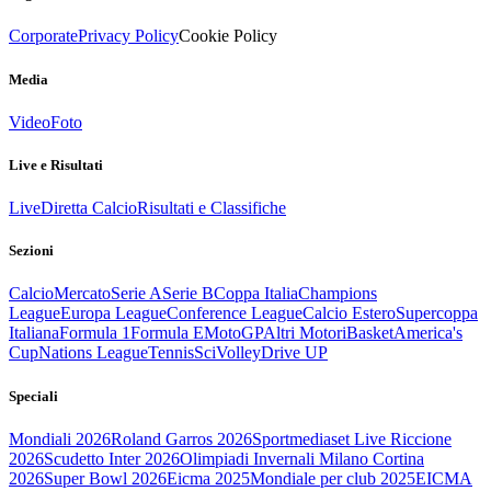
Corporate
Privacy Policy
Cookie Policy
Media
Video
Foto
Live e Risultati
Live
Diretta Calcio
Risultati e Classifiche
Sezioni
Calcio
Mercato
Serie A
Serie B
Coppa Italia
Champions
League
Europa League
Conference League
Calcio Estero
Supercoppa
Italiana
Formula 1
Formula E
MotoGP
Altri Motori
Basket
America's
Cup
Nations League
Tennis
Sci
Volley
Drive UP
Speciali
Mondiali 2026
Roland Garros 2026
Sportmediaset Live Riccione
2026
Scudetto Inter 2026
Olimpiadi Invernali Milano Cortina
2026
Super Bowl 2026
Eicma 2025
Mondiale per club 2025
EICMA