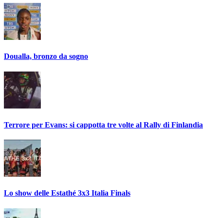
Doualla, bronzo da sogno
Terrore per Evans: si cappotta tre volte al Rally di Finlandia
Lo show delle Estathé 3x3 Italia Finals