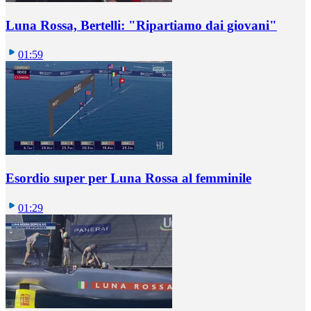
Luna Rossa, Bertelli: "Ripartiamo dai giovani"
01:59
Esordio super per Luna Rossa al femminile
01:29