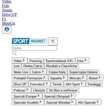
Video
Foto
Tennis
Drive UP
F1
MotoGp
Video
Pressing
Sportmediaset XXL
Foto
Live
Diretta Calcio
Risultati e Classifiche
News Live
Calcio
Coppa Italia
Supercoppa Italiana
Probabili Formazioni
Squadre
Mercato
Motori
Drive UP
Formula E
Tennis
Altri Sport
Sondaggi
Podcast
Lifestyle
Un libro a settimana
Speciali Europei
Speciali Olimpiadi
Speciale Scudetti
Speciali Mondiali
Altri Speciali