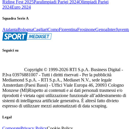
Riding Fest 2025
Paralimpiadi Parigi 2024
Olimpiadi Parigi
2024
Euro 2024
Squadra Serie A
Atalanta
Bologna
Cagliari
Como
Fiorentina
Frosinone
Genoa
Inter
Juvent
Seguici su
Copyright © 1999-
2026
RTI S.p.A. Business Digital -
P.Iva 03976881007 - Tutti i diritti riservati - Per la pubblicità
Mediamond S.p.A. - RTI S.p.A., Mediaset N.V., sede legale
Amsterdam (Paesi Bassi) - Uffici Viale Europa 46, 20093 Cologno
Monzese (MI)
Rispetto ai contenuti e ai dati personali trasmessi e/o
riprodotti è vietata ogni utilizzazione funzionale all’addestramento di
sistemi di intelligenza artificiale generativa. È altresì fatto divieto
espresso di utilizzare mezzi automatizzati di data scraping.
Legal
Corporate
Privacy Policy
Cookie Policy