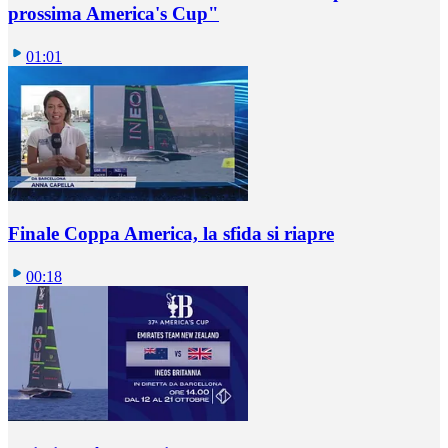
prossima America's Cup"
01:01
Finale Coppa America, la sfida si riapre
00:18