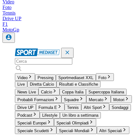
Video
Foto
Tennis
Drive UP
F1
MotoGp
Video
Pressing
Sportmediaset XXL
Foto
Live
Diretta Calcio
Risultati e Classifiche
News Live
Calcio
Coppa Italia
Supercoppa Italiana
Probabili Formazioni
Squadre
Mercato
Motori
Drive UP
Formula E
Tennis
Altri Sport
Sondaggi
Podcast
Lifestyle
Un libro a settimana
Speciali Europei
Speciali Olimpiadi
Speciale Scudetti
Speciali Mondiali
Altri Speciali