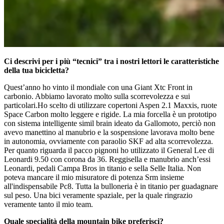
Ci descrivi per i più “tecnici” tra i nostri lettori le caratteristiche
della tua bicicletta?
Quest’anno ho vinto il mondiale con una Giant Xtc Front in
carbonio. Abbiamo lavorato molto sulla scorrevolezza e sui
particolari.Ho scelto di utilizzare copertoni Aspen 2.1 Maxxis, ruote
Space Carbon molto leggere e rigide. La mia forcella è un prototipo
con sistema intelligente simil brain ideato da Gallomoto, perciò non
avevo manettino al manubrio e la sospensione lavorava molto bene
in autonomia, ovviamente con paraolio SKF ad alta scorrevolezza.
Per quanto riguarda il pacco pignoni ho utilizzato il General Lee di
Leonardi 9.50 con corona da 36. Reggisella e manubrio anch’essi
Leonardi, pedali Campa Bros in titanio e sella Selle Italia. Non
poteva mancare il mio misuratore di potenza Srm insieme
all'indispensabile Pc8. Tutta la bulloneria è in titanio per guadagnare
sul peso. Una bici veramente spaziale, per la quale ringrazio
veramente tanto il mio team.
Quale specialità della mountain bike preferisci?