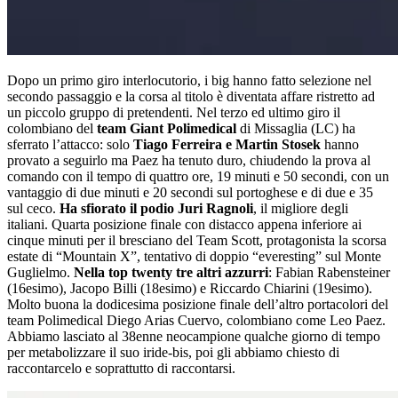
Dopo un primo giro interlocutorio, i big hanno fatto selezione nel
secondo passaggio e la corsa al titolo è diventata affare ristretto ad
un piccolo gruppo di pretendenti. Nel terzo ed ultimo giro il
colombiano del
team Giant Polimedical
di Missaglia (LC) ha
sferrato l’attacco: solo
Tiago Ferreira e Martin Stosek
hanno
provato a seguirlo ma Paez ha tenuto duro, chiudendo la prova al
comando con il tempo di quattro ore, 19 minuti e 50 secondi, con un
vantaggio di due minuti e 20 secondi sul portoghese e di due e 35
sul ceco.
Ha sfiorato il podio Juri Ragnoli
, il migliore degli
italiani. Quarta posizione finale con distacco appena inferiore ai
cinque minuti per il bresciano del Team Scott, protagonista la scorsa
estate di “Mountain X”, tentativo di doppio “everesting” sul Monte
Guglielmo.
Nella top twenty tre altri azzurri
: Fabian Rabensteiner
(16esimo), Jacopo Billi (18esimo) e Riccardo Chiarini (19esimo).
Molto buona la dodicesima posizione finale dell’altro portacolori del
team Polimedical Diego Arias Cuervo, colombiano come Leo Paez.
Abbiamo lasciato al 38enne neocampione qualche giorno di tempo
per metabolizzare il suo iride-bis, poi gli abbiamo chiesto di
raccontarcelo e soprattutto di raccontarsi.