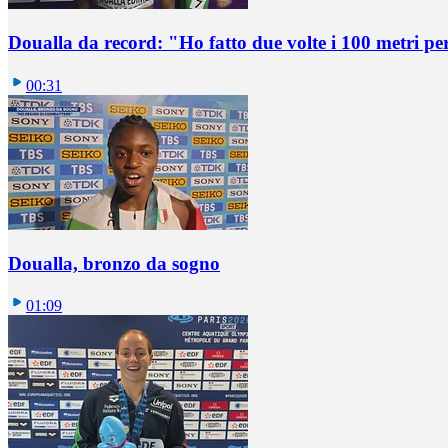
Doualla da record: "Ho fatto due volte i 100 metri pe
00:31
Doualla, bronzo da sogno
01:09