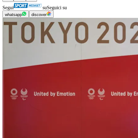
Segui
su
Seguici su
whatsapp
discover