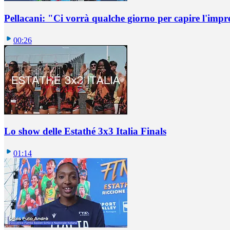
Pellacani: "Ci vorrà qualche giorno per capire l'impr
00:26
Lo show delle Estathé 3x3 Italia Finals
01:14