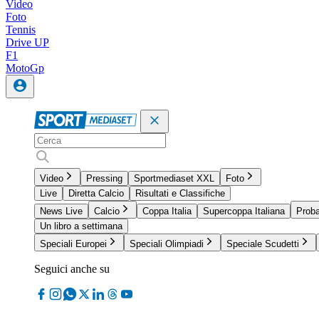
Video
Foto
Tennis
Drive UP
F1
MotoGp
Video
Pressing
Sportmediaset XXL
Foto
Live
Diretta Calcio
Risultati e Classifiche
News Live
Calcio
Coppa Italia
Supercoppa Italiana
Proba
Un libro a settimana
Speciali Europei
Speciali Olimpiadi
Speciale Scudetti
Seguici anche su