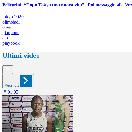
Pellegrini: “Dopo Tokyo una nuova vita” | Poi messaggio alla Vez
tokyo 2020
olimpiadi
covid
giappone
cio
playbook
Ultimi video
Vedi tutti
01:05