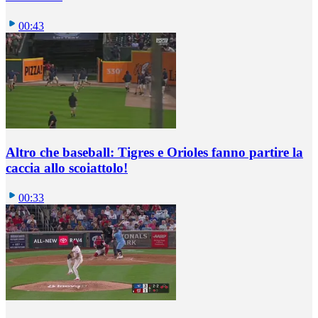
00:43
Altro che baseball: Tigres e Orioles fanno partire la
caccia allo scoiattolo!
00:33