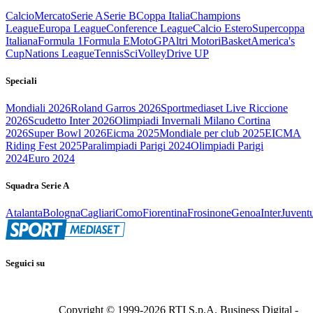
Calcio
Mercato
Serie A
Serie B
Coppa Italia
Champions
League
Europa League
Conference League
Calcio Estero
Supercoppa
Italiana
Formula 1
Formula E
MotoGP
Altri Motori
Basket
America's
Cup
Nations League
Tennis
Sci
Volley
Drive UP
Speciali
Mondiali 2026
Roland Garros 2026
Sportmediaset Live Riccione
2026
Scudetto Inter 2026
Olimpiadi Invernali Milano Cortina
2026
Super Bowl 2026
Eicma 2025
Mondiale per club 2025
EICMA
Riding Fest 2025
Paralimpiadi Parigi 2024
Olimpiadi Parigi
2024
Euro 2024
Squadra Serie A
Atalanta
Bologna
Cagliari
Como
Fiorentina
Frosinone
Genoa
Inter
Juvent
Seguici su
Copyright © 1999-
2026
RTI S.p.A. Business Digital -