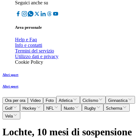
Seguici anche su
Area personale
Help e Faq
Info e contatti
Termini del servizio
Utilizzo dati e privacy
Cookie Policy
Altri sport
Altri sport
Ora per ora
Video
Foto
Atletica
Ciclismo
Ginnastica
Golf
Hockey
NFL
Nuoto
Rugby
Scherma
Vela
Lochte, 10 mesi di sospensione