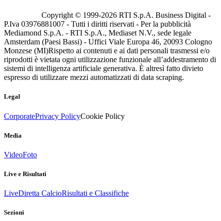
Copyright © 1999-
2026
RTI S.p.A. Business Digital -
P.Iva 03976881007 - Tutti i diritti riservati - Per la pubblicità
Mediamond S.p.A. - RTI S.p.A., Mediaset N.V., sede legale
Amsterdam (Paesi Bassi) - Uffici Viale Europa 46, 20093 Cologno
Monzese (MI)
Rispetto ai contenuti e ai dati personali trasmessi e/o
riprodotti è vietata ogni utilizzazione funzionale all’addestramento di
sistemi di intelligenza artificiale generativa. È altresì fatto divieto
espresso di utilizzare mezzi automatizzati di data scraping.
Legal
Corporate
Privacy Policy
Cookie Policy
Media
Video
Foto
Live e Risultati
Live
Diretta Calcio
Risultati e Classifiche
Sezioni