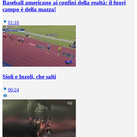
Baseball americano ai confini della realtà: il fuori
campo è della mazza!
01:16
Sioli e Inzoli, che salti
00:24