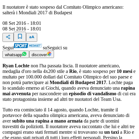
Il nuotatore è stato sospeso dal Comitato Olimpico americano:
salterà i Mondiali 2017 di Budapest
08 Set 2016 - 18:01
08 Set 2016 - 18:01
Segui
su
Seguici su
whatsapp
discover
Ryan Lochte
non l'ha passata liscia. Il nuotatore americano,
medaglia d'oro nella 4x200 stile a
Rio
, è stato sospeso per
10 mesi
e
multato per 100.000 dollari dal Comitato Olimpico del suo paese e
non potrà partecipare ai
Mondiali di Budapest 2017
. Lochte paga
lo scandalo emerso ai Giochi, quando aveva denunciato una
rapina
mai avvenuta
per nascondere un
episodio di vandalismo
di cui era
stato protagonista insieme ad altri tre nuotatori del Team Usa.
Tutto era cominciato il 14 agosto, quando Lochte, tramite il
portavoce della squadra olimpica americana, aveva denunciato di
aver
subito una rapina a mano armata
da parte di uomini
travestiti da poliziotti. Il nuotatore aveva raccontato che lui e altri tre
compagni erano stati fermati mentre si trovavano su
un taxi
a Rio e
che erano stati privati di tutti i loro effetti personali. Persino la