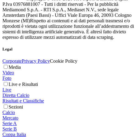
P.Iva 03976881007 - Tutti i diritti riservati - Per la pubblicità
Mediamond S.p.A. - RTI S.p.A., Mediaset N.V., sede legale
Amsterdam (Paesi Bassi) - Uffici Viale Europa 46, 20093 Cologno
Monzese (MI)
Rispetto ai contenuti e ai dati personali trasmessi e/o
riprodotti è vietata ogni utilizzazione funzionale all’addestramento di
sistemi di intelligenza artificiale generativa. È altresì fatto divieto
espresso di utilizzare mezzi automatizzati di data scraping.
Legal
Corporate
Privacy Policy
Cookie Policy
Media
Video
Foto
Live e Risultati
Live
Diretta Calcio
Risultati e Classifiche
Sezioni
Calcio
Mercato
Serie A
Serie B
Coppa Italia