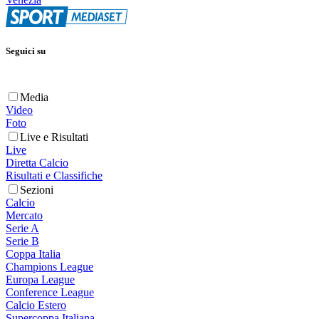
Seguici su
Media
Video
Foto
Live e Risultati
Live
Diretta Calcio
Risultati e Classifiche
Sezioni
Calcio
Mercato
Serie A
Serie B
Coppa Italia
Champions League
Europa League
Conference League
Calcio Estero
Supercoppa Italiana