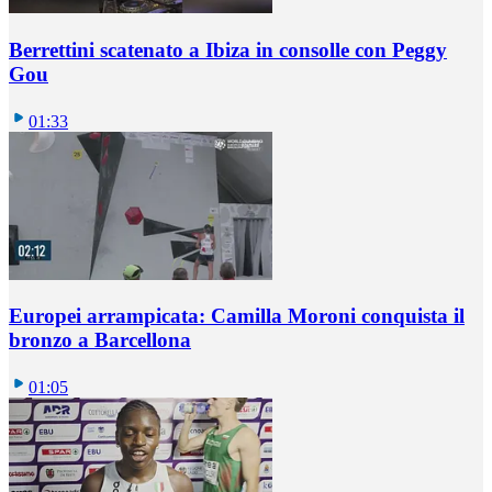
Berrettini scatenato a Ibiza in consolle con Peggy
Gou
01:33
Europei arrampicata: Camilla Moroni conquista il
bronzo a Barcellona
01:05