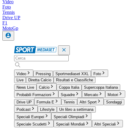
Video
Foto
Tennis
Drive UP
F1
MotoGp
Video
Pressing
Sportmediaset XXL
Foto
Live
Diretta Calcio
Risultati e Classifiche
News Live
Calcio
Coppa Italia
Supercoppa Italiana
Probabili Formazioni
Squadre
Mercato
Motori
Drive UP
Formula E
Tennis
Altri Sport
Sondaggi
Podcast
Lifestyle
Un libro a settimana
Speciali Europei
Speciali Olimpiadi
Speciale Scudetti
Speciali Mondiali
Altri Speciali