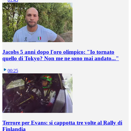
Jacobs 5 anni dopo l'oro olimpico: "Io tornato
quello di Tokyo? Non me ne sono mai andato..."
00:25
Terrore per Evans: si cappotta tre volte al Rally di
Finlandia