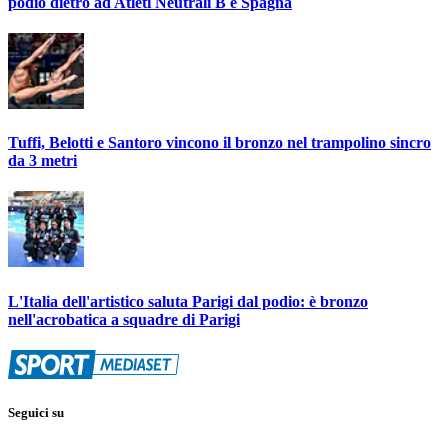
podio dietro ad Atleti Neutrali B e Spagna
Tuffi, Belotti e Santoro vincono il bronzo nel trampolino sincro
da 3 metri
L'Italia dell'artistico saluta Parigi dal podio: è bronzo
nell'acrobatica a squadre di Parigi
Seguici su