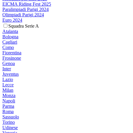
EICMA Riding Fest 2025
Paralimpiadi Parigi 2024
Olimpiadi Parigi 2024
Euro 2024
Squadra Serie A
Atalanta
Bologna
Cagliari
Como
Fiorentina
Frosinone
Genoa
Inter
Juventus
Lazio
Lecce
Milan
Monza
Napoli
Parma
Roma
Sassuolo
Torino
Udinese
Venezia