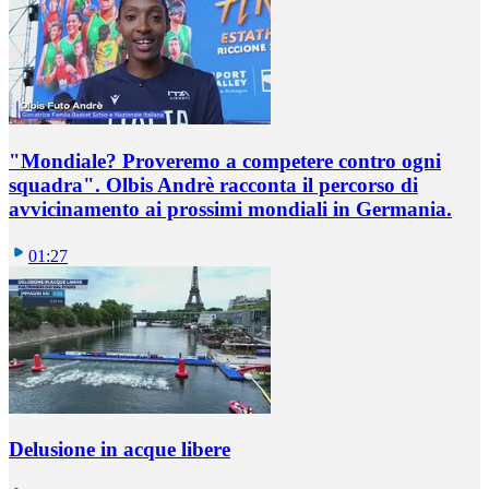
"Mondiale? Proveremo a competere contro ogni
squadra". Olbis Andrè racconta il percorso di
avvicinamento ai prossimi mondiali in Germania.
01:27
Delusione in acque libere