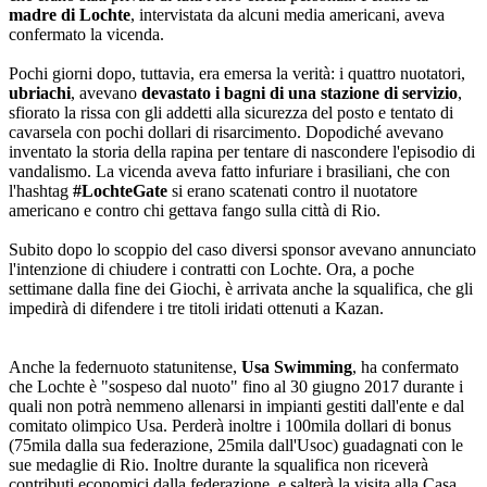
madre di Lochte
, intervistata da alcuni media americani, aveva
confermato la vicenda.
Pochi giorni dopo, tuttavia, era emersa la verità: i quattro nuotatori,
ubriachi
, avevano
devastato i bagni di una stazione di servizio
,
sfiorato la rissa con gli addetti alla sicurezza del posto e tentato di
cavarsela con pochi dollari di risarcimento. Dopodiché avevano
inventato la storia della rapina per tentare di nascondere l'episodio di
vandalismo. La vicenda aveva fatto infuriare i brasiliani, che con
l'hashtag
#LochteGate
si erano scatenati contro il nuotatore
americano e contro chi gettava fango sulla città di Rio.
Subito dopo lo scoppio del caso diversi sponsor avevano annunciato
l'intenzione di chiudere i contratti con Lochte. Ora, a poche
settimane dalla fine dei Giochi, è arrivata anche la squalifica, che gli
impedirà di difendere i tre titoli iridati ottenuti a Kazan.
Anche la federnuoto statunitense,
Usa Swimming
, ha confermato
che Lochte è "sospeso dal nuoto" fino al 30 giugno 2017 durante i
quali non potrà nemmeno allenarsi in impianti gestiti dall'ente e dal
comitato olimpico Usa. Perderà inoltre i 100mila dollari di bonus
(75mila dalla sua federazione, 25mila dall'Usoc) guadagnati con le
sue medaglie di Rio. Inoltre durante la squalifica non riceverà
contributi economici dalla federazione, e salterà la visita alla Casa