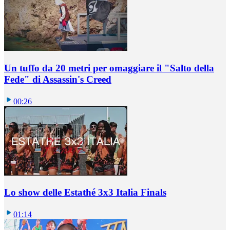
Un tuffo da 20 metri per omaggiare il "Salto della
Fede" di Assassin's Creed
00:26
Lo show delle Estathé 3x3 Italia Finals
01:14