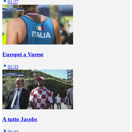
01:27
Europei a Varese
01:33
A tutto Jacobs
01:43