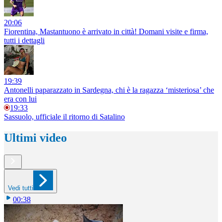
20:06
Fiorentina, Mastantuono è arrivato in città! Domani visite e firma,
tutti i dettagli
19:39
Antonelli paparazzato in Sardegna, chi è la ragazza ‘misteriosa’ che
era con lui
19:33
Sassuolo, ufficiale il ritorno di Satalino
Ultimi video
Vedi tutti
00:38