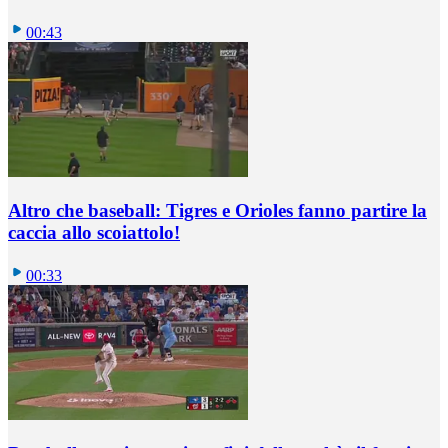
00:43
Altro che baseball: Tigres e Orioles fanno partire la
caccia allo scoiattolo!
00:33