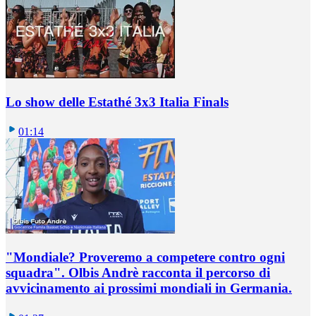
Lo show delle Estathé 3x3 Italia Finals
01:14
"Mondiale? Proveremo a competere contro ogni
squadra". Olbis Andrè racconta il percorso di
avvicinamento ai prossimi mondiali in Germania.