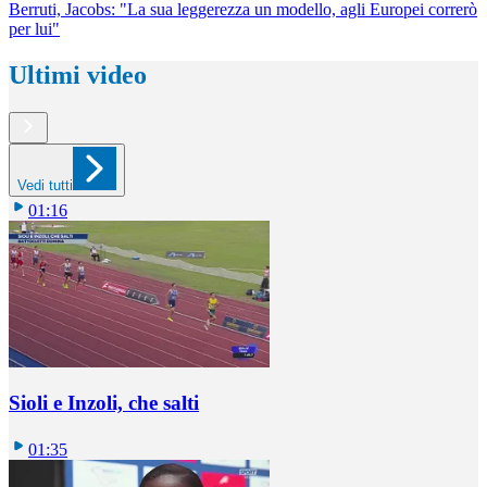
Berruti, Jacobs: "La sua leggerezza un modello, agli Europei correrò
per lui"
Ultimi video
Vedi tutti
01:16
Sioli e Inzoli, che salti
01:35