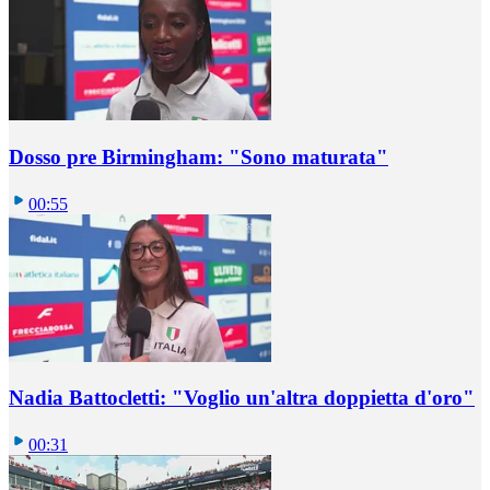
Dosso pre Birmingham: "Sono maturata"
00:55
Nadia Battocletti: "Voglio un'altra doppietta d'oro"
00:31