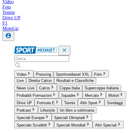
Video
Foto
Tennis
Drive UP
F1
MotoGp
Video
Pressing
Sportmediaset XXL
Foto
Live
Diretta Calcio
Risultati e Classifiche
News Live
Calcio
Coppa Italia
Supercoppa Italiana
Probabili Formazioni
Squadre
Mercato
Motori
Drive UP
Formula E
Tennis
Altri Sport
Sondaggi
Podcast
Lifestyle
Un libro a settimana
Speciali Europei
Speciali Olimpiadi
Speciale Scudetti
Speciali Mondiali
Altri Speciali