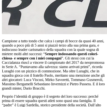
Campione a tutto tondo che calca i campi di bocce da quasi 40 anni,
quando a poco più di 5 anni si piazzò terzo alla sua prima gara, e
indiscusso leader carismatico della squadra con la quale sogna di
mietere molti altri successi: “
Sempre indossando questi colori-
chiosa- e sempre con i miei compagni
”. Gli stessi con cui la
Caccialanza riuscì a vincere il campionato del 2017 da neopromossa
in Serie A. “Puntavamo alla salvezza: siamo arrivati primi”, ricorda
Luraghi con un pizzico di commozione. Ma oltre Luraghi, che in
squadra gioca con il fratello Paolo, meritano una menzione anche gli
altri giocatori: Luca Viscusi, Mirko Savoretti, Tommaso Gusmeroli,
Massimo Bergamelli Sebastiano Invernizzi e Pietro Passera. E il loro
grandi mister, Dario Bracchi.
Proprio l’identità di gruppo è il segreto del loro successo: perché
prima di essere squadra questi atleti sono quasi una famiglia. Il
“padre" è Luigi Sardella, storico presidente della società. Dall’alto