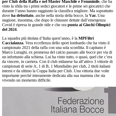
per Club della Raffa e nel Master Maschile e Femminile
, che ha
visto la sfida tra i primi sedici giocatori e le prime sei giocatrici che
durante l’anno hanno raggiunto la classifica migliore. Ma soprattutto
dove
ha debuttato
, anche nella storia della bocce, la
Var.
Una
stagione, insomma, che dopo le chiusure dettate dall’emergenza
Covid è ripresa in grande stile e che ora
punta ai Giochi Olimpici
del 2024
.
La squadra più titolata d’Italia quest’anno, è la
MPFiltri
Caccialanza
.
Vera eccellenza dello sport lombardo che ha vinto il
campionato 2021 della raffa con una sola sconfitta. Il capitano è
Marco Luraghi, ex promessa del calcio passato alle bocce per via di
un infortunio alla schiena. Lui ha vinto tutto, o quasi, quel che c’era
da vincere, in carriera. Con il club milanese ha all’attivo 3 vittorie di
campionati di serie A, 1 di B, 1 Mundialito per club, 2 titoli italiani
interni e da ultimo la Coppa Italia per Club. Una vittoria due volte
importante perché interamente dedicata alla sua mamma che sta
vivendo un momento difficile.