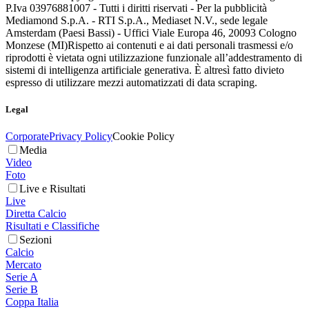
P.Iva 03976881007 - Tutti i diritti riservati - Per la pubblicità
Mediamond S.p.A. - RTI S.p.A., Mediaset N.V., sede legale
Amsterdam (Paesi Bassi) - Uffici Viale Europa 46, 20093 Cologno
Monzese (MI)
Rispetto ai contenuti e ai dati personali trasmessi e/o
riprodotti è vietata ogni utilizzazione funzionale all’addestramento di
sistemi di intelligenza artificiale generativa. È altresì fatto divieto
espresso di utilizzare mezzi automatizzati di data scraping.
Legal
Corporate
Privacy Policy
Cookie Policy
Media
Video
Foto
Live e Risultati
Live
Diretta Calcio
Risultati e Classifiche
Sezioni
Calcio
Mercato
Serie A
Serie B
Coppa Italia