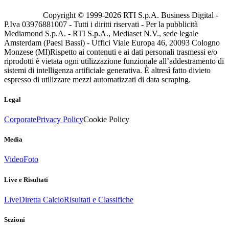
Copyright © 1999-
2026
RTI S.p.A. Business Digital -
P.Iva 03976881007 - Tutti i diritti riservati - Per la pubblicità
Mediamond S.p.A. - RTI S.p.A., Mediaset N.V., sede legale
Amsterdam (Paesi Bassi) - Uffici Viale Europa 46, 20093 Cologno
Monzese (MI)
Rispetto ai contenuti e ai dati personali trasmessi e/o
riprodotti è vietata ogni utilizzazione funzionale all’addestramento di
sistemi di intelligenza artificiale generativa. È altresì fatto divieto
espresso di utilizzare mezzi automatizzati di data scraping.
Legal
Corporate
Privacy Policy
Cookie Policy
Media
Video
Foto
Live e Risultati
Live
Diretta Calcio
Risultati e Classifiche
Sezioni