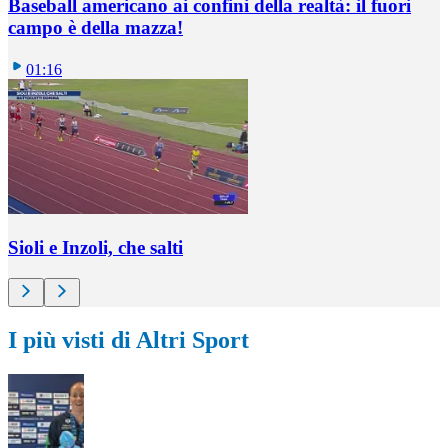
Baseball americano ai confini della realtà: il fuori
campo è della mazza!
01:16
Sioli e Inzoli, che salti
I più visti di Altri Sport