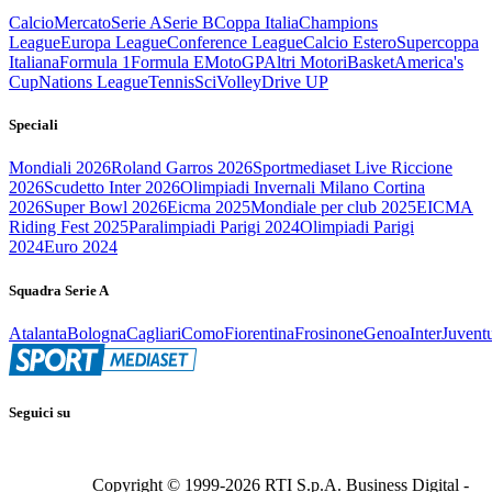
Calcio
Mercato
Serie A
Serie B
Coppa Italia
Champions
League
Europa League
Conference League
Calcio Estero
Supercoppa
Italiana
Formula 1
Formula E
MotoGP
Altri Motori
Basket
America's
Cup
Nations League
Tennis
Sci
Volley
Drive UP
Speciali
Mondiali 2026
Roland Garros 2026
Sportmediaset Live Riccione
2026
Scudetto Inter 2026
Olimpiadi Invernali Milano Cortina
2026
Super Bowl 2026
Eicma 2025
Mondiale per club 2025
EICMA
Riding Fest 2025
Paralimpiadi Parigi 2024
Olimpiadi Parigi
2024
Euro 2024
Squadra Serie A
Atalanta
Bologna
Cagliari
Como
Fiorentina
Frosinone
Genoa
Inter
Juvent
Seguici su
Copyright © 1999-
2026
RTI S.p.A. Business Digital -