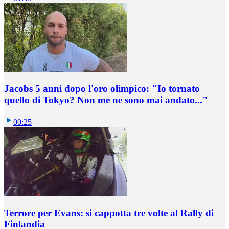
Jacobs 5 anni dopo l'oro olimpico: "Io tornato
quello di Tokyo? Non me ne sono mai andato..."
00:25
Terrore per Evans: si cappotta tre volte al Rally di
Finlandia