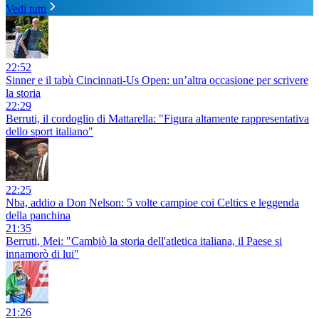
Vedi tutti
22:52
Sinner e il tabù Cincinnati-Us Open: un’altra occasione per scrivere
la storia
22:29
Berruti, il cordoglio di Mattarella: "Figura altamente rappresentativa
dello sport italiano"
22:25
Nba, addio a Don Nelson: 5 volte campioe coi Celtics e leggenda
della panchina
21:35
Berruti, Mei: "Cambiò la storia dell'atletica italiana, il Paese si
innamorò di lui"
21:26