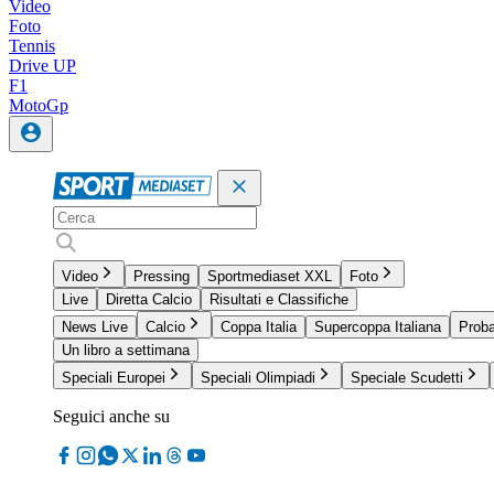
Video
Foto
Tennis
Drive UP
F1
MotoGp
Video
Pressing
Sportmediaset XXL
Foto
Live
Diretta Calcio
Risultati e Classifiche
News Live
Calcio
Coppa Italia
Supercoppa Italiana
Proba
Un libro a settimana
Speciali Europei
Speciali Olimpiadi
Speciale Scudetti
Seguici anche su