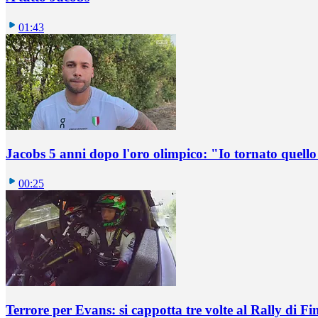
01:43
Jacobs 5 anni dopo l'oro olimpico: "Io tornato quel
00:25
Terrore per Evans: si cappotta tre volte al Rally di Fi