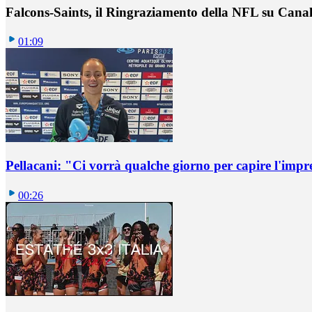
Falcons-Saints, il Ringraziamento della NFL su Cana
01:09
Pellacani: "Ci vorrà qualche giorno per capire l'impr
00:26