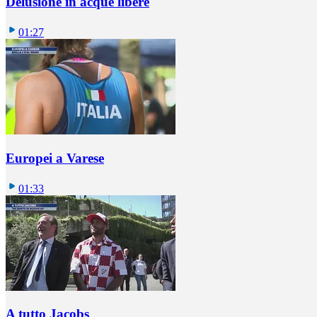
Delusione in acque libere
01:27
Europei a Varese
01:33
A tutto Jacobs