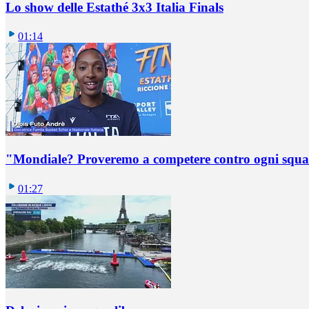
Lo show delle Estathé 3x3 Italia Finals
01:14
"Mondiale? Proveremo a competere contro ogni squadr
01:27