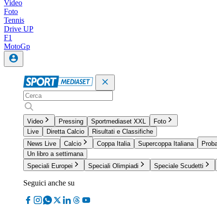
Video
Foto
Tennis
Drive UP
F1
MotoGp
Video
Pressing
Sportmediaset XXL
Foto
Live
Diretta Calcio
Risultati e Classifiche
News Live
Calcio
Coppa Italia
Supercoppa Italiana
Proba
Un libro a settimana
Speciali Europei
Speciali Olimpiadi
Speciale Scudetti
Seguici anche su