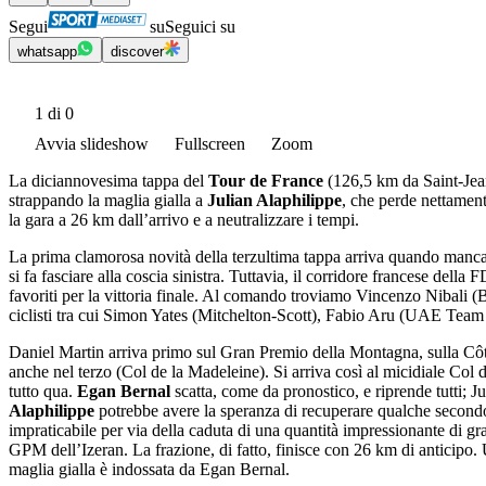
Segui
su
Seguici su
whatsapp
discover
1
di 0
Avvia slideshow
Fullscreen
Zoom
La diciannovesima tappa del
Tour de France
(126,5 km da Saint-Jean
strappando la maglia gialla a
Julian Alaphilippe
, che perde nettamen
la gara a 26 km dall’arrivo e a neutralizzare i tempi.
La prima clamorosa novità della terzultima tappa arriva quando manc
si fa fasciare alla coscia sinistra. Tuttavia, il corridore francese dell
favoriti per la vittoria finale. Al comando troviamo Vincenzo Nibali 
ciclisti tra cui Simon Yates (Mitchelton-Scott), Fabio Aru (UAE Team
Daniel Martin arriva primo sul Gran Premio della Montagna, sulla Cô
anche nel terzo (Col de la Madeleine). Si arriva così al micidiale Col d
tutto qua.
Egan Bernal
scatta, come da pronostico, e riprende tutti; J
Alaphilippe
potrebbe avere la speranza di recuperare qualche secondo i
impraticabile per via della caduta di una quantità impressionante di g
GPM dell’Izeran. La frazione, di fatto, finisce con 26 km di anticipo
maglia gialla è indossata da Egan Bernal.