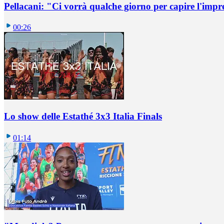
Pellacani: "Ci vorrà qualche giorno per capire l'impr
00:26
Lo show delle Estathé 3x3 Italia Finals
01:14