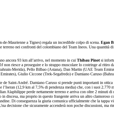
-de-Maurienne a Tignes) regala un incredibile colpo di scena.
Egan B
te terreno nei confronti del colombiano del Team Ineos. Una quantità di
ano ancora 93 km all’arrivo, nel momento in cui
Thibau Pinot
si infor
a FDJ non riesce a proseguire e lo strappo muscolare lo costringe al ritir
(Bahrain-Merida), Pello Bilbao (Astana), Dan Martin (UAE Team Emirates
 Emirates), Giulio Ciccone (Trek-Segafredo) e Damiano Caruso (Bahrain-
te de Saint-André. Damiano Caruso si prende punti importanti in ottic
e l’Iseran (12,9 km al 7,5% di pendenza media) che, con i suoi 2.770 metr
ulian Alaphilippe perde nettamente terreno e arriva con oltre 2 minuti di
n discesa, ma proprio in questo frangente arriva un altro clamoroso colp
randine. Di conseguenza la giuria comunica ufficialmente che la tappa vi
. Una decisione che sicuramente accenderà non poche discussioni, ma rim