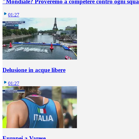
"Mondiale? Proveremo a competere contro ogni squadr
01:27
Delusione in acque libere
01:27
Europei a Varese