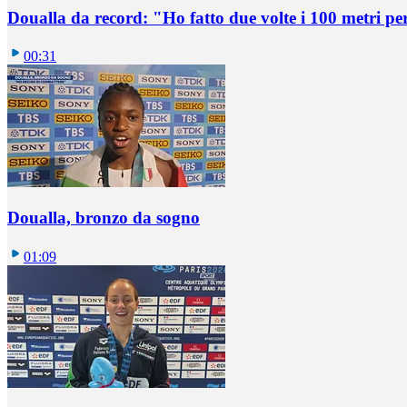
Doualla da record: "Ho fatto due volte i 100 metri pe
00:31
Doualla, bronzo da sogno
01:09