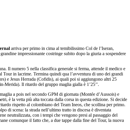
ernal
arriva per primo in cima al temibilissimo Col de l’Iseran,
 grandine impressionante costringe subito dopo la giuria a sospendere
tuna. Il numero 5 nella classifica generale si ferma, attende il medico e
o dal Tour in lacrime. Termina quindi qua l’avventura di uno dei grandi
) e Jesus Herrada (Cofidis), ai quali poi si aggiungono altri 25
Merida). Il ritardo del gruppo maglia gialla è 1’25’’.
a maglia a pois nel secondo GPM di giornata (Montée d’Aussois) e
i, è la vetta più alta toccata dalla corsa in questa edizione. Si decide
 ritardo rispetto al colombiano del Team Ineos, che scollina per primo.
o di scena: la strada nell’ultimo tratto in discesa è diventata
ene neutralizzata, con i tempi che vengono presi al passaggio del
ane comunque il fatto che, a due tappe dalla fine del Tour, la nuova