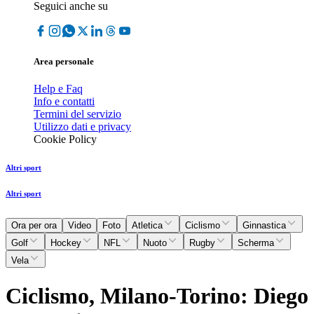
Seguici anche su
Area personale
Help e Faq
Info e contatti
Termini del servizio
Utilizzo dati e privacy
Cookie Policy
Altri sport
Altri sport
Ora per ora
Video
Foto
Atletica
Ciclismo
Ginnastica
Golf
Hockey
NFL
Nuoto
Rugby
Scherma
Vela
Ciclismo, Milano-Torino: Diego