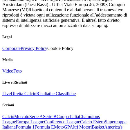
Amsterdam (Paesi Bassi) - Uffici Viale Europa 46, 20093 Cologno
Monzese (MI)
Rispetto ai contenuti e ai dati personali trasmessi e/o
riprodotti è vietata ogni utilizzazione funzionale all’addestramento di
sistemi di intelligenza artificiale generativa. È altresì fatto divieto
espresso di utilizzare mezzi automatizzati di data scraping.
Legal
Corporate
Privacy Policy
Cookie Policy
Media
Video
Foto
Live e Risultati
Live
Diretta Calcio
Risultati e Classifiche
Sezioni
Calcio
Mercato
Serie A
Serie B
Coppa Italia
Champions
League
Europa League
Conference League
Calcio Estero
Supercoppa
Italiana
Formula 1
Formula E
MotoGP
Altri Motori
Basket
America's