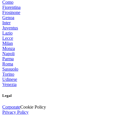
Como
Fiorentina
Frosinone
Genoa
Inter
Juventus
Lazio
Lecce
Milan
Monza
Napoli
Parma
Roma
Sassuolo
Torino
Udinese
Venezia
Legal
Corporate
Cookie Policy
Privacy Policy