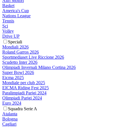
Altri Motori
Basket
America's Cup
Nations League
Tennis
Sci
Volley
Drive UP
Speciali
Mondiali 2026
Roland Garros 2026
Sportmediaset Live Riccione 2026
Scudetto Inter 2026
Olimpiadi Invernali Milano Cortina 2026
Super Bowl 2026
Eicma 2025
Mondiale per club 2025
EICMA Riding Fest 2025
Paralimpiadi Parigi 2024
Olimpiadi Parigi 2024
Euro 2024
Squadra Serie A
Atalanta
Bologna
Cagliari