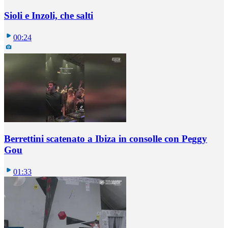
Sioli e Inzoli, che salti
00:24
Berrettini scatenato a Ibiza in consolle con Peggy
Gou
01:33