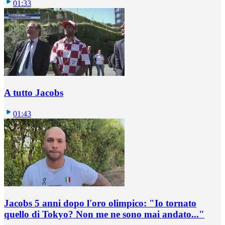
01:33
A tutto Jacobs
01:43
Jacobs 5 anni dopo l'oro olimpico: "Io tornato
quello di Tokyo? Non me ne sono mai andato..."