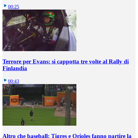
00:25
Terrore per Evans: si cappotta tre volte al Rally di
Finlandia
00:43
Altro che baseball: Tigres e Orioles fanno partire la