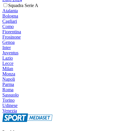
Squadra Serie A
Atalanta
Bologna
Cagliari
Como
Fiorentina
Frosinone
Genoa
Inter
Juventus
Lazio
Lecce
Milan
Monza
Napoli
Parma
Roma
Sassuolo
Torino
Udinese
Venezia