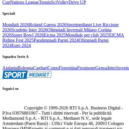
Cup
Nations League
Tennis
Sci
Volley
Drive UP
Speciali
Mondiali 2026
Roland Garros 2026
Sportmediaset Live Riccione
2026
Scudetto Inter 2026
Olimpiadi Invernali Milano Cortina
2026
Super Bowl 2026
Eicma 2025
Mondiale per club 2025
EICMA
Riding Fest 2025
Paralimpiadi Parigi 2024
Olimpiadi Parigi
2024
Euro 2024
Squadra Serie A
Atalanta
Bologna
Cagliari
Como
Fiorentina
Frosinone
Genoa
Inter
Juvent
Seguici su
Copyright © 1999-
2026
RTI S.p.A. Business Digital -
P.Iva 03976881007 - Tutti i diritti riservati - Per la pubblicità
Mediamond S.p.A. - RTI S.p.A., Mediaset N.V., sede legale
Amsterdam (Paesi Bassi) - Uffici Viale Europa 46, 20093 Cologno
Monzese (MI)
Rispetto ai contenuti e ai dati personali trasmessi e/o