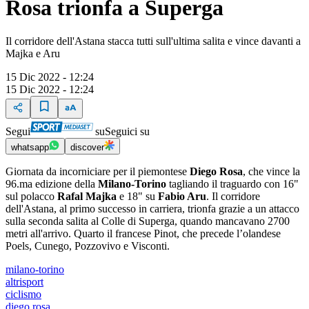
Rosa trionfa a Superga
Il corridore dell'Astana stacca tutti sull'ultima salita e vince davanti a
Majka e Aru
15 Dic 2022 - 12:24
15 Dic 2022 - 12:24
Segui
su
Seguici su
whatsapp
discover
Giornata da incorniciare per il piemontese
Diego Rosa
, che vince la
96.ma edizione della
Milano-Torino
tagliando il traguardo con 16"
sul polacco
Rafal Majka
e 18" su
Fabio Aru
. Il corridore
dell'Astana, al primo successo in carriera, trionfa grazie a un attacco
sulla seconda salita al Colle di Superga, quando mancavano 2700
metri all'arrivo. Quarto il francese Pinot, che precede l’olandese
Poels, Cunego, Pozzovivo e Visconti.
milano-torino
altrisport
ciclismo
diego rosa