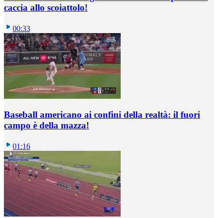
caccia allo scoiattolo!
00:33
Baseball americano ai confini della realtà: il fuori
campo è della mazza!
01:16