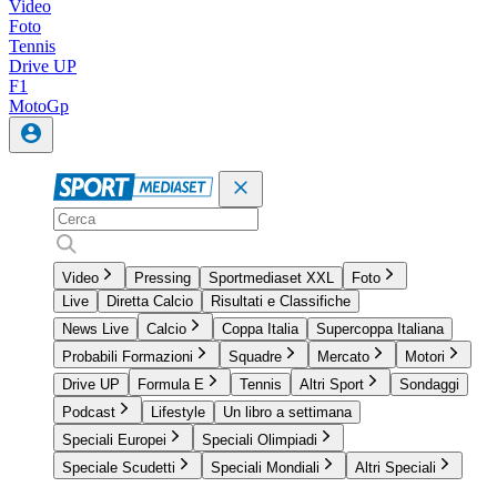
Video
Foto
Tennis
Drive UP
F1
MotoGp
Video
Pressing
Sportmediaset XXL
Foto
Live
Diretta Calcio
Risultati e Classifiche
News Live
Calcio
Coppa Italia
Supercoppa Italiana
Probabili Formazioni
Squadre
Mercato
Motori
Drive UP
Formula E
Tennis
Altri Sport
Sondaggi
Podcast
Lifestyle
Un libro a settimana
Speciali Europei
Speciali Olimpiadi
Speciale Scudetti
Speciali Mondiali
Altri Speciali