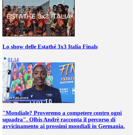
Lo show delle Estathé 3x3 Italia Finals
01:14
"Mondiale? Proveremo a competere contro ogni
squadra". Olbis Andrè racconta il percorso di
avvicinamento ai prossimi mondiali in Germania.