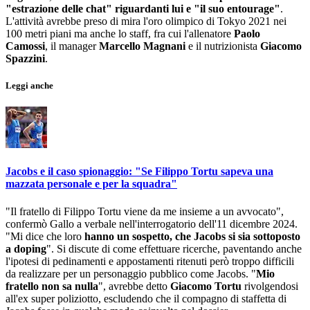
"estrazione delle chat" riguardanti lui e "il suo entourage"
.
L'attività avrebbe preso di mira l'oro olimpico di Tokyo 2021 nei
100 metri piani ma anche lo staff, fra cui l'allenatore
Paolo
Camossi
, il manager
Marcello Magnani
e il nutrizionista
Giacomo
Spazzini
.
Leggi anche
Jacobs e il caso spionaggio: "Se Filippo Tortu sapeva una
mazzata personale e per la squadra"
"Il fratello di Filippo Tortu viene da me insieme a un avvocato",
confermò Gallo a verbale nell'interrogatorio dell'11 dicembre 2024.
"Mi dice che loro
hanno un sospetto, che Jacobs si sia sottoposto
a doping
". Si discute di come effettuare ricerche, paventando anche
l'ipotesi di pedinamenti e appostamenti ritenuti però troppo difficili
da realizzare per un personaggio pubblico come Jacobs. "
Mio
fratello non sa nulla
", avrebbe detto
Giacomo Tortu
rivolgendosi
all'ex super poliziotto, escludendo che il compagno di staffetta di