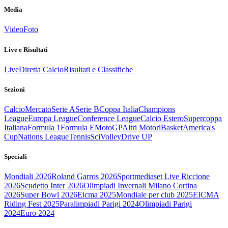
Media
Video
Foto
Live e Risultati
Live
Diretta Calcio
Risultati e Classifiche
Sezioni
Calcio
Mercato
Serie A
Serie B
Coppa Italia
Champions
League
Europa League
Conference League
Calcio Estero
Supercoppa
Italiana
Formula 1
Formula E
MotoGP
Altri Motori
Basket
America's
Cup
Nations League
Tennis
Sci
Volley
Drive UP
Speciali
Mondiali 2026
Roland Garros 2026
Sportmediaset Live Riccione
2026
Scudetto Inter 2026
Olimpiadi Invernali Milano Cortina
2026
Super Bowl 2026
Eicma 2025
Mondiale per club 2025
EICMA
Riding Fest 2025
Paralimpiadi Parigi 2024
Olimpiadi Parigi
2024
Euro 2024