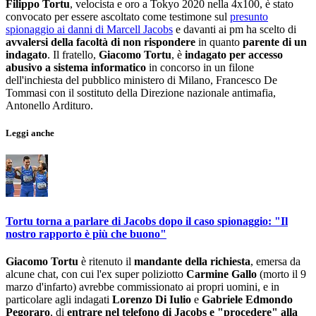
Filippo Tortu
, velocista e oro a Tokyo 2020 nella 4x100, è stato
convocato per essere ascoltato come testimone sul
presunto
spionaggio ai danni di Marcell Jacobs
e davanti ai pm ha scelto di
avvalersi della facoltà di non rispondere
in quanto
parente di un
indagato
. Il fratello,
Giacomo Tortu
, è
indagato per accesso
abusivo a sistema informatico
in concorso in un filone
dell'inchiesta del pubblico ministero di Milano, Francesco De
Tommasi con il sostituto della Direzione nazionale antimafia,
Antonello Ardituro.
Leggi anche
Tortu torna a parlare di Jacobs dopo il caso spionaggio: "Il
nostro rapporto è più che buono"
Giacomo Tortu
è ritenuto il
mandante della richiesta
, emersa da
alcune chat, con cui l'ex super poliziotto
Carmine Gallo
(morto il 9
marzo d'infarto) avrebbe commissionato ai propri uomini, e in
particolare agli indagati
Lorenzo Di Iulio
e
Gabriele Edmondo
Pegoraro
, di
entrare nel telefono di Jacobs e "procedere" alla