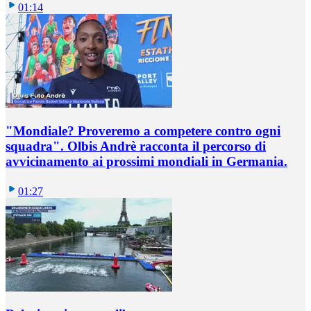
01:14
"Mondiale? Proveremo a competere contro ogni
squadra". Olbis Andrè racconta il percorso di
avvicinamento ai prossimi mondiali in Germania.
01:27