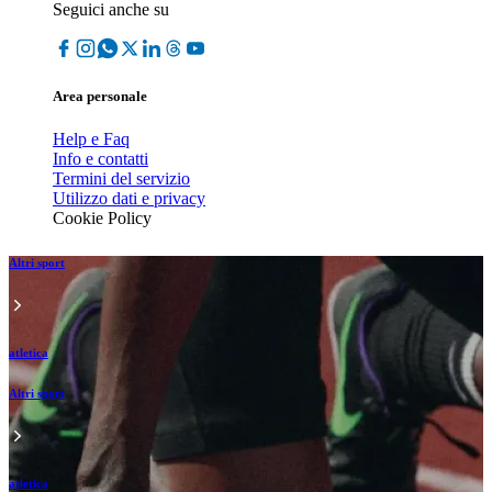
Seguici anche su
Area personale
Help e Faq
Info e contatti
Termini del servizio
Utilizzo dati e privacy
Cookie Policy
Altri sport
atletica
Altri sport
atletica