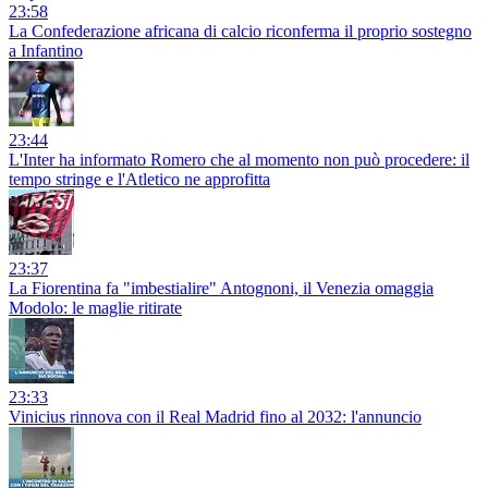
23:58
La Confederazione africana di calcio riconferma il proprio sostegno
a Infantino
23:44
L'Inter ha informato Romero che al momento non può procedere: il
tempo stringe e l'Atletico ne approfitta
23:37
La Fiorentina fa "imbestialire" Antognoni, il Venezia omaggia
Modolo: le maglie ritirate
23:33
Vinicius rinnova con il Real Madrid fino al 2032: l'annuncio