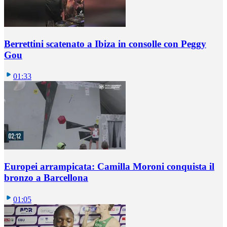
Berrettini scatenato a Ibiza in consolle con Peggy
Gou
01:33
Europei arrampicata: Camilla Moroni conquista il
bronzo a Barcellona
01:05