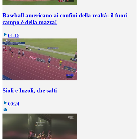
Baseball americano ai confini della realtà: il fuori
campo è della mazza!
01:16
Sioli e Inzoli, che salti
00:24