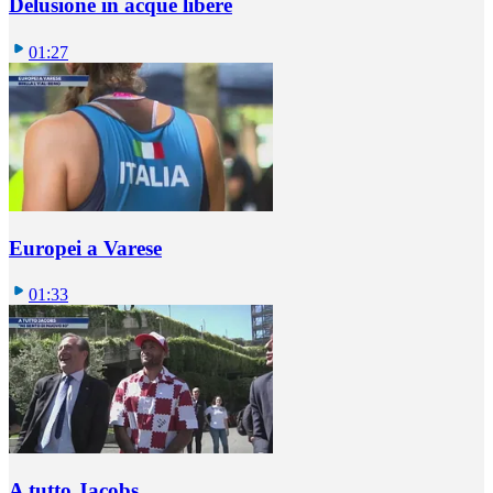
Delusione in acque libere
01:27
Europei a Varese
01:33
A tutto Jacobs