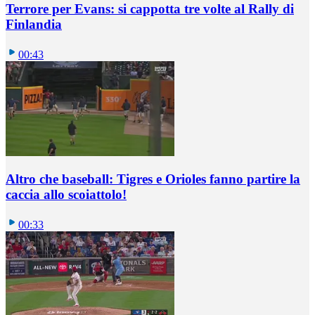
Terrore per Evans: si cappotta tre volte al Rally di
Finlandia
00:43
Altro che baseball: Tigres e Orioles fanno partire la
caccia allo scoiattolo!
00:33