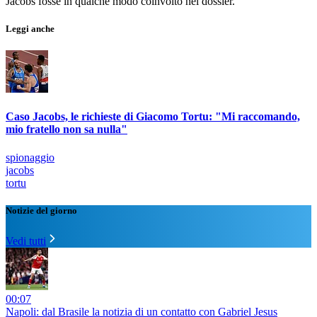
Jacobs fosse in qualche modo coinvolto nel dossier.
Leggi anche
Caso Jacobs, le richieste di Giacomo Tortu: "Mi raccomando,
mio fratello non sa nulla"
spionaggio
jacobs
tortu
Notizie del giorno
Vedi tutti
00:07
Napoli: dal Brasile la notizia di un contatto con Gabriel Jesus