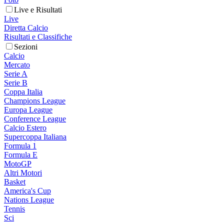
Live e Risultati
Live
Diretta Calcio
Risultati e Classifiche
Sezioni
Calcio
Mercato
Serie A
Serie B
Coppa Italia
Champions League
Europa League
Conference League
Calcio Estero
Supercoppa Italiana
Formula 1
Formula E
MotoGP
Altri Motori
Basket
America's Cup
Nations League
Tennis
Sci