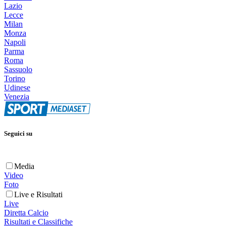
Lazio
Lecce
Milan
Monza
Napoli
Parma
Roma
Sassuolo
Torino
Udinese
Venezia
Seguici su
Media
Video
Foto
Live e Risultati
Live
Diretta Calcio
Risultati e Classifiche