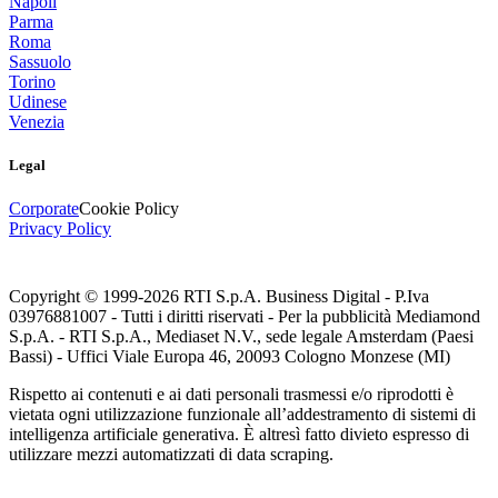
Napoli
Parma
Roma
Sassuolo
Torino
Udinese
Venezia
Legal
Corporate
Cookie Policy
Privacy Policy
Copyright © 1999-
2026
RTI S.p.A. Business Digital - P.Iva
03976881007 - Tutti i diritti riservati - Per la pubblicità Mediamond
S.p.A. - RTI S.p.A., Mediaset N.V., sede legale Amsterdam (Paesi
Bassi) - Uffici Viale Europa 46, 20093 Cologno Monzese (MI)
Rispetto ai contenuti e ai dati personali trasmessi e/o riprodotti è
vietata ogni utilizzazione funzionale all’addestramento di sistemi di
intelligenza artificiale generativa. È altresì fatto divieto espresso di
utilizzare mezzi automatizzati di data scraping.