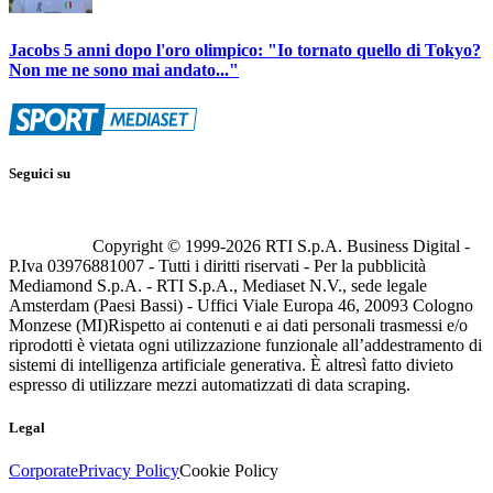
Jacobs 5 anni dopo l'oro olimpico: "Io tornato quello di Tokyo?
Non me ne sono mai andato..."
Seguici su
Copyright © 1999-
2026
RTI S.p.A. Business Digital -
P.Iva 03976881007 - Tutti i diritti riservati - Per la pubblicità
Mediamond S.p.A. - RTI S.p.A., Mediaset N.V., sede legale
Amsterdam (Paesi Bassi) - Uffici Viale Europa 46, 20093 Cologno
Monzese (MI)
Rispetto ai contenuti e ai dati personali trasmessi e/o
riprodotti è vietata ogni utilizzazione funzionale all’addestramento di
sistemi di intelligenza artificiale generativa. È altresì fatto divieto
espresso di utilizzare mezzi automatizzati di data scraping.
Legal
Corporate
Privacy Policy
Cookie Policy