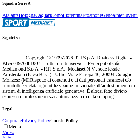
Squadra Serie A
Atalanta
Bologna
Cagliari
Como
Fiorentina
Frosinone
Genoa
Inter
Juvent
Seguici su
Copyright © 1999-
2026
RTI S.p.A. Business Digital -
P.Iva 03976881007 - Tutti i diritti riservati - Per la pubblicità
Mediamond S.p.A. - RTI S.p.A., Mediaset N.V., sede legale
Amsterdam (Paesi Bassi) - Uffici Viale Europa 46, 20093 Cologno
Monzese (MI)
Rispetto ai contenuti e ai dati personali trasmessi e/o
riprodotti è vietata ogni utilizzazione funzionale all’addestramento di
sistemi di intelligenza artificiale generativa. È altresì fatto divieto
espresso di utilizzare mezzi automatizzati di data scraping.
Legal
Corporate
Privacy Policy
Cookie Policy
Media
Video
Foto