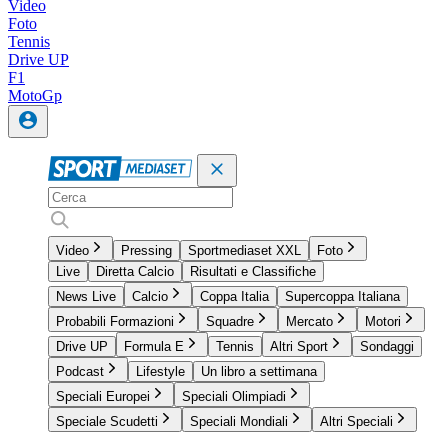
Video
Foto
Tennis
Drive UP
F1
MotoGp
Video
Pressing
Sportmediaset XXL
Foto
Live
Diretta Calcio
Risultati e Classifiche
News Live
Calcio
Coppa Italia
Supercoppa Italiana
Probabili Formazioni
Squadre
Mercato
Motori
Drive UP
Formula E
Tennis
Altri Sport
Sondaggi
Podcast
Lifestyle
Un libro a settimana
Speciali Europei
Speciali Olimpiadi
Speciale Scudetti
Speciali Mondiali
Altri Speciali