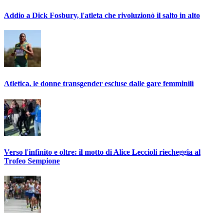
Addio a Dick Fosbury, l'atleta che rivoluzionò il salto in alto
Atletica, le donne transgender escluse dalle gare femminili
Verso l'infinito e oltre: il motto di Alice Leccioli riecheggia al
Trofeo Sempione