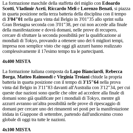
La formazione maschile della staffetta del miglio con
Edoardo
Scotti
,
Vladimir Aceti
,
Riccardo Meli
e
Lorenzo Benati
, si piazza
in quarta posizione nella terza batteria della disciplina con il tempo
di
3'04"01
nella gara vinta dal Belgio in 3'01"35 allo sprint sulla
Gran Bretagna seconda con 3'01"38, per cui non accede alla finale
della manifestazione e dovrà domani, nelle prove di recupero,
cercare di sfruttare la seconda possibilità per la qualificazione ai
mondiali di Tokyo, provando a ottenere uno dei 6 migliori tempi,
impresa non semplice visto che oggi gli azzurri hanno realizzato
complessivamente il 17esimo tempo tra le partecipanti.
4x400 MISTA
La formazione italiana composta da
Lapo Bianciardi
,
Rebecca
Borga
,
Matteo Raimondi
e
Virginia Troiani
chiude la propria
batteria in quarta posizione con il tempo di
3'15"64
nella prova
vinta dal Belgio in 3'11"83 davanti all'Australia con 3'12"34, per cui
queste due nazioni sono quelle che oltre ad accedere alla finale di
domani sono già qualificate per i mondiali di Tokyo, mentre gli
azzurri avranno un'altra possibilità nelle prove di ripescaggio di
domani per cercare uno dei rimanenti sei posti per la manifestazione
iridata in Giappone di settembre, partendo dall'undicesimo crono
globale di oggi tra tutte le nazioni.
4x100 MISTA