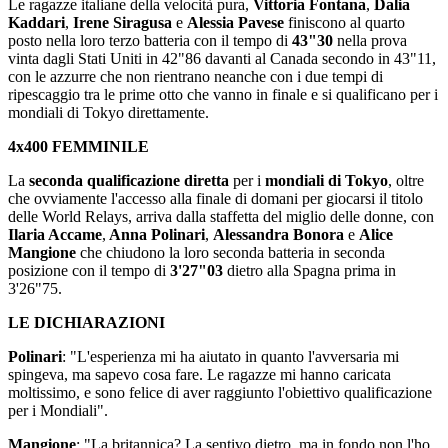
Le ragazze italiane della velocità pura,
Vittoria Fontana
,
Dalia
Kaddari
,
Irene Siragusa
e
Alessia Pavese
finiscono al quarto
posto nella loro terzo batteria con il tempo di
43"30
nella prova
vinta dagli Stati Uniti in 42"86 davanti al Canada secondo in 43"11,
con le azzurre che non rientrano neanche con i due tempi di
ripescaggio tra le prime otto che vanno in finale e si qualificano per i
mondiali di Tokyo direttamente.
4x400 FEMMINILE
La
seconda qualificazione diretta
per i
mondiali di Tokyo
, oltre
che ovviamente l'accesso alla finale di domani per giocarsi il titolo
delle World Relays, arriva dalla staffetta del miglio delle donne, con
Ilaria Accame
,
Anna Polinari
,
Alessandra Bonora
e
Alice
Mangione
che chiudono la loro seconda batteria in seconda
posizione con il tempo di
3'27"03
dietro alla Spagna prima in
3'26"75.
LE DICHIARAZIONI
Polinari
: "L'esperienza mi ha aiutato in quanto l'avversaria mi
spingeva, ma sapevo cosa fare. Le ragazze mi hanno caricata
moltissimo, e sono felice di aver raggiunto l'obiettivo qualificazione
per i Mondiali".
Mangione
: "La britannica? La sentivo dietro, ma in fondo non l'ho