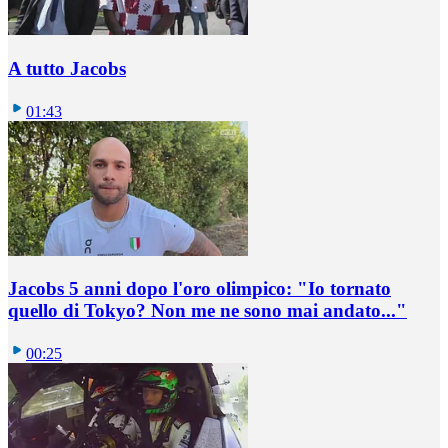
A tutto Jacobs
01:43
Jacobs 5 anni dopo l'oro olimpico: "Io tornato
quello di Tokyo? Non me ne sono mai andato..."
00:25