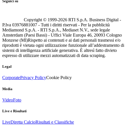
Seguici su
Copyright © 1999-
2026
RTI S.p.A. Business Digital -
P.Iva 03976881007 - Tutti i diritti riservati - Per la pubblicità
Mediamond S.p.A. - RTI S.p.A., Mediaset N.V., sede legale
Amsterdam (Paesi Bassi) - Uffici Viale Europa 46, 20093 Cologno
Monzese (MI)
Rispetto ai contenuti e ai dati personali trasmessi e/o
riprodotti è vietata ogni utilizzazione funzionale all’addestramento di
sistemi di intelligenza artificiale generativa. È altresì fatto divieto
espresso di utilizzare mezzi automatizzati di data scraping.
Legal
Corporate
Privacy Policy
Cookie Policy
Media
Video
Foto
Live e Risultati
Live
Diretta Calcio
Risultati e Classifiche