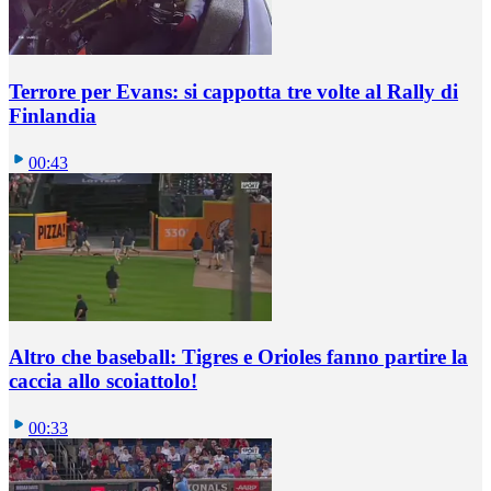
Terrore per Evans: si cappotta tre volte al Rally di
Finlandia
00:43
Altro che baseball: Tigres e Orioles fanno partire la
caccia allo scoiattolo!
00:33