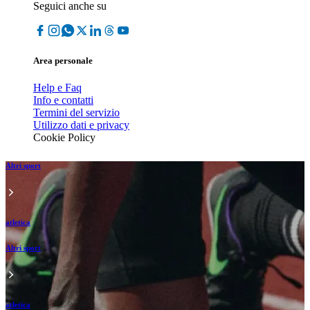
Seguici anche su
Area personale
Help e Faq
Info e contatti
Termini del servizio
Utilizzo dati e privacy
Cookie Policy
Altri sport
atletica
Altri sport
atletica