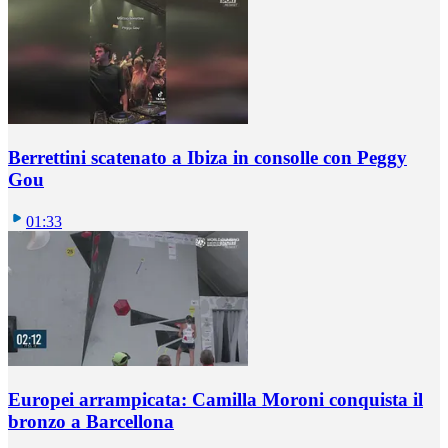
Berrettini scatenato a Ibiza in consolle con Peggy
Gou
01:33
Europei arrampicata: Camilla Moroni conquista il
bronzo a Barcellona