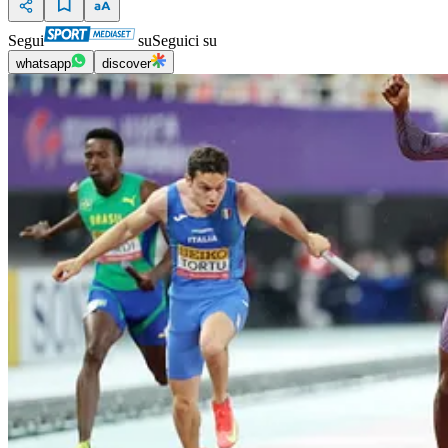
Segui
su
Seguici su
whatsapp
discover