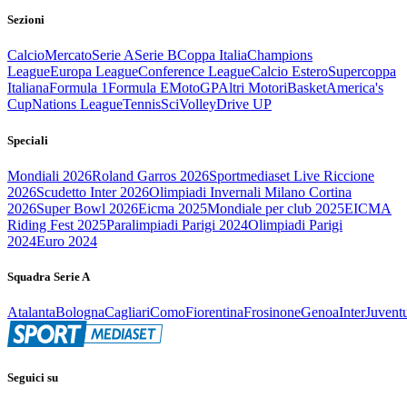
Sezioni
Calcio
Mercato
Serie A
Serie B
Coppa Italia
Champions
League
Europa League
Conference League
Calcio Estero
Supercoppa
Italiana
Formula 1
Formula E
MotoGP
Altri Motori
Basket
America's
Cup
Nations League
Tennis
Sci
Volley
Drive UP
Speciali
Mondiali 2026
Roland Garros 2026
Sportmediaset Live Riccione
2026
Scudetto Inter 2026
Olimpiadi Invernali Milano Cortina
2026
Super Bowl 2026
Eicma 2025
Mondiale per club 2025
EICMA
Riding Fest 2025
Paralimpiadi Parigi 2024
Olimpiadi Parigi
2024
Euro 2024
Squadra Serie A
Atalanta
Bologna
Cagliari
Como
Fiorentina
Frosinone
Genoa
Inter
Juvent
Seguici su