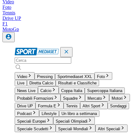
Video
Foto
Tennis
Drive UP
F1
MotoGp
Video
Pressing
Sportmediaset XXL
Foto
Live
Diretta Calcio
Risultati e Classifiche
News Live
Calcio
Coppa Italia
Supercoppa Italiana
Probabili Formazioni
Squadre
Mercato
Motori
Drive UP
Formula E
Tennis
Altri Sport
Sondaggi
Podcast
Lifestyle
Un libro a settimana
Speciali Europei
Speciali Olimpiadi
Speciale Scudetti
Speciali Mondiali
Altri Speciali