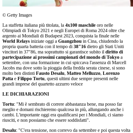
© Getty Images
La staffetta italiana più titolata, la
4x100 maschile
oro nelle
Olimpiadi di Tokyo 2021 e negli Europei di Roma 2024 oltre che
argento ai Mondiali di Budapest 2023, conquista la finale nelle
World Relays
iniziate oggi a
Guangzhou
in Cina, chiudendo la
propria quarta batteria con il tempo di
38"16
dietro gli Stati Uniti
vincitori in 37"86, ma soprattutto si garantisce subito il
diritto di
partecipazione ai prossimi campionati del mondo di Tokyo
a
settembre, con una formazione in cui spiccava l'assenza di Marcell
Jacobs ma dove sotto la pioggia della fredda serata cinese, si sono
molto ben distinti
Fausto Desalu
,
Matteo Melluzzo
,
Lorenzo
Patta
e
Filippo Tortu
, questi ultimi due sempre presenti nelle
grandi imprese del quartetto azzurro veloce
LE DICHIARAZIONI
Tortu
: "Mi è sembrato di correre abbastanza bene, ma posso far
meglio e domani rischieremo qualcosa in più, allungando anche i
cambi. L'importante oggi era qualificarsi per i Mondiali, ci siamo
riusciti, e non possiamo che essere soddisfatti".
Desalu
: "C'era tensione, non correvo da settembre e poi questa volta