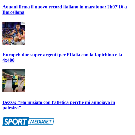
Aouani firma il nuovo record italiano in maratona: 2h07'16 a
Barcellona
Europei: due super argenti per l’Italia con la Iapichino e la
4x400
Dezza: "Ho iniziato con l'atletica perché mi annoiavo in
palestra"