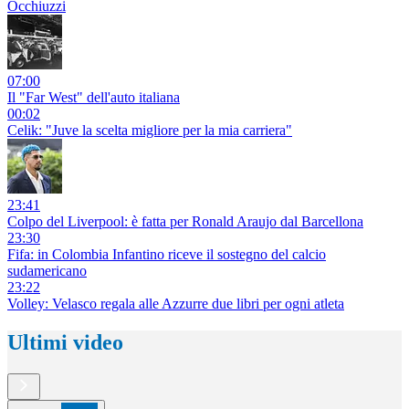
Occhiuzzi
07:00
Il "Far West" dell'auto italiana
00:02
Celik: "Juve la scelta migliore per la mia carriera"
23:41
Colpo del Liverpool: è fatta per Ronald Araujo dal Barcellona
23:30
Fifa: in Colombia Infantino riceve il sostegno del calcio
sudamericano
23:22
Volley: Velasco regala alle Azzurre due libri per ogni atleta
Ultimi video