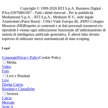
Copyright © 1999-
2026
RTI S.p.A. Business Digital -
P.Iva 03976881007 - Tutti i diritti riservati - Per la pubblicità
Mediamond S.p.A. - RTI S.p.A., Mediaset N.V., sede legale
Amsterdam (Paesi Bassi) - Uffici Viale Europa 46, 20093 Cologno
Monzese (MI)
Rispetto ai contenuti e ai dati personali trasmessi e/o
riprodotti è vietata ogni utilizzazione funzionale all’addestramento di
sistemi di intelligenza artificiale generativa. È altresì fatto divieto
espresso di utilizzare mezzi automatizzati di data scraping.
Legal
Corporate
Privacy Policy
Cookie Policy
Media
Video
Foto
Live e Risultati
Live
Diretta Calcio
Risultati e Classifiche
Sezioni
Calcio
Mercato
Serie A