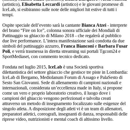
(artistico),
Elisabetta Leccardi
(artistico) e le giovani promesse di
IceLab, si esibiranno sulle note delle migliori hit estive di tutti i
tempi.
Ospite speciale dell’evento sarà la cantante
Bianca Atzei
- interprete
del brano “Fire on Ice”, colonna sonora ufficiale dei Mondiali di
Pattinaggio su ghiaccio di Milano 2018 - che regalerà al pubblico
due live performance. L’intera manifestazione sarà condotta da due
simboli del pattinaggio azzurro,
Franca Bianconi
e
Barbara Fusar
Poli
, e verrà trasmessa in diretta streaming sui portali Tgcom24 e
SportMediaset, con commento tecnico dedicato.
Fondata nel luglio 2015,
IceLab
è una Società sportiva
dilettantistica del settore ghiaccio che gestisce tre piste in Lombardia:
IceLab di Bergamo, Mediolanum Forum di Assago e PalaSesto di
Sesto San Giovanni. Sede di allenamento di campioni nazionali e
internazionali, considerata un’eccellenza made in Italy, si propone
come un vero e proprio laboratorio creativo, il luogo dove i
campioni del ghiaccio vengono perfezionati e talvolta creati
attraverso un metodo di insegnamento focalizzato sulle esigenze del
singolo atleta. A disposizione degli atleti vi è un team di allenatori,
preparatori atletici, coreografi, insegnanti di danza, responsabili delle
riprese video, nutrizionisti e mental coach di altissimo livello.