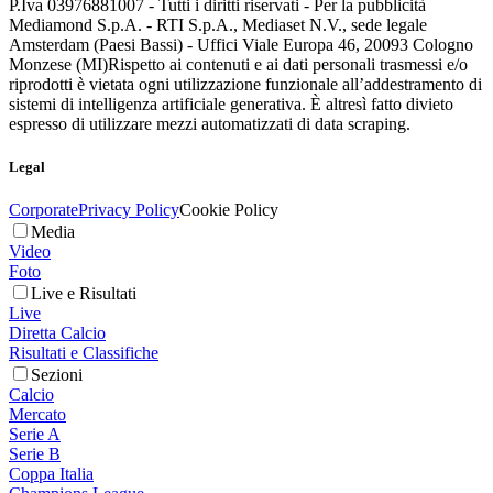
P.Iva 03976881007 - Tutti i diritti riservati - Per la pubblicità
Mediamond S.p.A. - RTI S.p.A., Mediaset N.V., sede legale
Amsterdam (Paesi Bassi) - Uffici Viale Europa 46, 20093 Cologno
Monzese (MI)
Rispetto ai contenuti e ai dati personali trasmessi e/o
riprodotti è vietata ogni utilizzazione funzionale all’addestramento di
sistemi di intelligenza artificiale generativa. È altresì fatto divieto
espresso di utilizzare mezzi automatizzati di data scraping.
Legal
Corporate
Privacy Policy
Cookie Policy
Media
Video
Foto
Live e Risultati
Live
Diretta Calcio
Risultati e Classifiche
Sezioni
Calcio
Mercato
Serie A
Serie B
Coppa Italia