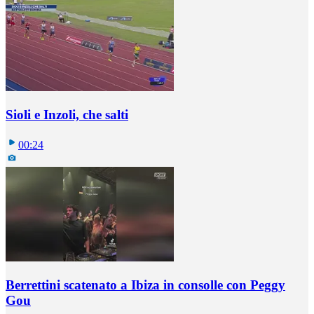
Sioli e Inzoli, che salti
00:24
Berrettini scatenato a Ibiza in consolle con Peggy
Gou