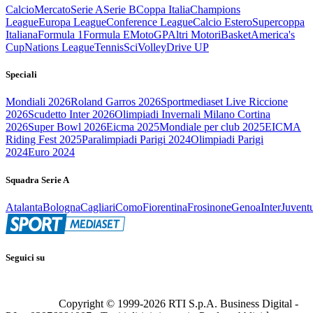
Calcio
Mercato
Serie A
Serie B
Coppa Italia
Champions
League
Europa League
Conference League
Calcio Estero
Supercoppa
Italiana
Formula 1
Formula E
MotoGP
Altri Motori
Basket
America's
Cup
Nations League
Tennis
Sci
Volley
Drive UP
Speciali
Mondiali 2026
Roland Garros 2026
Sportmediaset Live Riccione
2026
Scudetto Inter 2026
Olimpiadi Invernali Milano Cortina
2026
Super Bowl 2026
Eicma 2025
Mondiale per club 2025
EICMA
Riding Fest 2025
Paralimpiadi Parigi 2024
Olimpiadi Parigi
2024
Euro 2024
Squadra Serie A
Atalanta
Bologna
Cagliari
Como
Fiorentina
Frosinone
Genoa
Inter
Juvent
Seguici su
Copyright © 1999-
2026
RTI S.p.A. Business Digital -