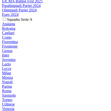
EICMA Riding Fest 2025
Paralimpiadi Parigi 2024
Olimpiadi Parigi 2024
Euro 2024
Squadra Serie A
Atalanta
Bologna
Cagliari
Como
Fiorentina
Frosinone
Genoa
Inter
Juventus
Lazio
Lecce
Milan
Monza
Napoli
Parma
Roma
Sassuolo
Torino
Udinese
Venezia