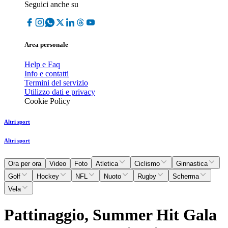
Seguici anche su
Area personale
Help e Faq
Info e contatti
Termini del servizio
Utilizzo dati e privacy
Cookie Policy
Altri sport
Altri sport
Ora per ora
Video
Foto
Atletica
Ciclismo
Ginnastica
Golf
Hockey
NFL
Nuoto
Rugby
Scherma
Vela
Pattinaggio, Summer Hit Gala