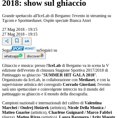
2018: show sul ghiaccio
Grande spettacolo all'IceLab di Bergamo: l'evento in streaming su
Tgcom e Sportmediaset. Ospite speciale Bianca Atzei
27 Mag 2018 - 19:15
27 Mag 2018 - 19:15
Segui
su
Seguici su
whatsapp
discover
Ghiaccio e musica: presso l'
IceLab
di Bergamo va in scena la V
edizione dell'evento di chiusura Stagione Sportiva 2017/2018 di
Pattinaggio su ghiaccio "
SUMMER HIT GALA 2018
".
Organizzato da IceLab, in collaborazione con
Mediaset
, e con la
supervisione artistica del coreografo
Corrado Giordani
, l'evento
sarà uno spettacolare e coinvolgente intreccio tra il mondo del
pattinaggio su ghiaccio e il mondo della discografia.
Campioni nazionali e internazionali del calibro di
Valentina
Marchei / Ondrej Hotárek
(artistico),
Nicole Della Monica /
Matteo Guarise
(artistico),
Charlène Guignard / Marco Fabbri
(danza),
Matteo Rizzo
(artistico),
Laura Barquero / Aritz Maestu