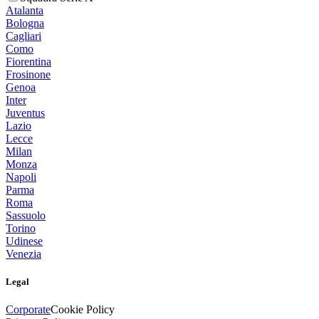
Atalanta
Bologna
Cagliari
Como
Fiorentina
Frosinone
Genoa
Inter
Juventus
Lazio
Lecce
Milan
Monza
Napoli
Parma
Roma
Sassuolo
Torino
Udinese
Venezia
Legal
Corporate
Cookie Policy