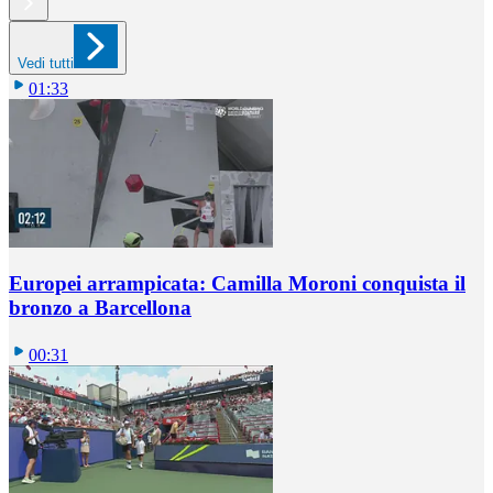
Vedi tutti
01:33
Europei arrampicata: Camilla Moroni conquista il
bronzo a Barcellona
00:31