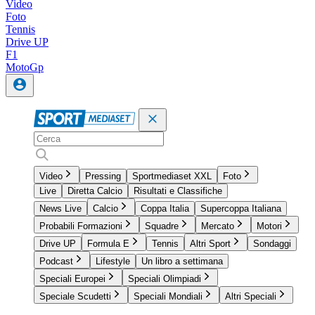
Video
Foto
Tennis
Drive UP
F1
MotoGp
Video
Pressing
Sportmediaset XXL
Foto
Live
Diretta Calcio
Risultati e Classifiche
News Live
Calcio
Coppa Italia
Supercoppa Italiana
Probabili Formazioni
Squadre
Mercato
Motori
Drive UP
Formula E
Tennis
Altri Sport
Sondaggi
Podcast
Lifestyle
Un libro a settimana
Speciali Europei
Speciali Olimpiadi
Speciale Scudetti
Speciali Mondiali
Altri Speciali