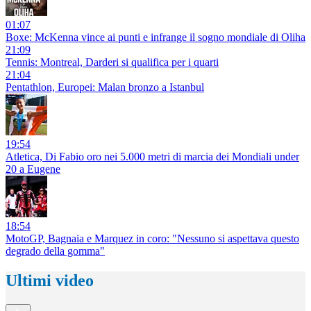
01:07
Boxe: McKenna vince ai punti e infrange il sogno mondiale di Oliha
21:09
Tennis: Montreal, Darderi si qualifica per i quarti
21:04
Pentathlon, Europei: Malan bronzo a Istanbul
19:54
Atletica, Di Fabio oro nei 5.000 metri di marcia dei Mondiali under
20 a Eugene
18:54
MotoGP, Bagnaia e Marquez in coro: "Nessuno si aspettava questo
degrado della gomma"
Ultimi video