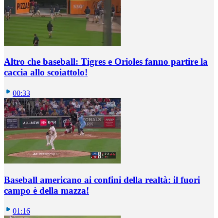
Altro che baseball: Tigres e Orioles fanno partire la
caccia allo scoiattolo!
00:33
Baseball americano ai confini della realtà: il fuori
campo è della mazza!
01:16