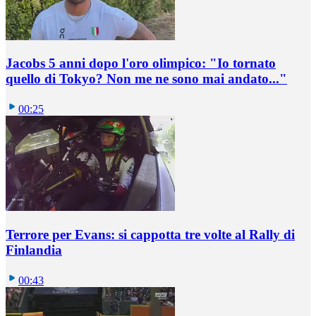
Jacobs 5 anni dopo l'oro olimpico: "Io tornato
quello di Tokyo? Non me ne sono mai andato..."
00:25
Terrore per Evans: si cappotta tre volte al Rally di
Finlandia
00:43