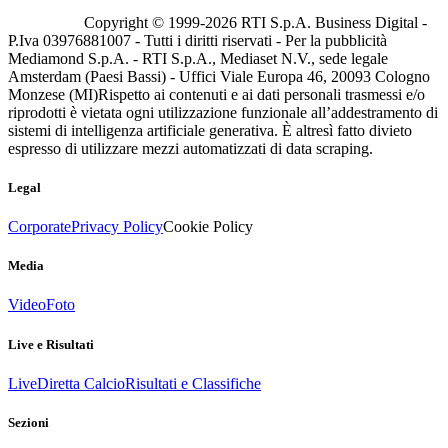
Copyright © 1999-
2026
RTI S.p.A. Business Digital -
P.Iva 03976881007 - Tutti i diritti riservati - Per la pubblicità
Mediamond S.p.A. - RTI S.p.A., Mediaset N.V., sede legale
Amsterdam (Paesi Bassi) - Uffici Viale Europa 46, 20093 Cologno
Monzese (MI)
Rispetto ai contenuti e ai dati personali trasmessi e/o
riprodotti è vietata ogni utilizzazione funzionale all’addestramento di
sistemi di intelligenza artificiale generativa. È altresì fatto divieto
espresso di utilizzare mezzi automatizzati di data scraping.
Legal
Corporate
Privacy Policy
Cookie Policy
Media
Video
Foto
Live e Risultati
Live
Diretta Calcio
Risultati e Classifiche
Sezioni