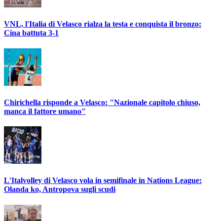
VNL, l'Italia di Velasco rialza la testa e conquista il bronzo:
Cina battuta 3-1
Chirichella risponde a Velasco: "Nazionale capitolo chiuso,
manca il fattore umano"
L'Italvolley di Velasco vola in semifinale in Nations League:
Olanda ko, Antropova sugli scudi