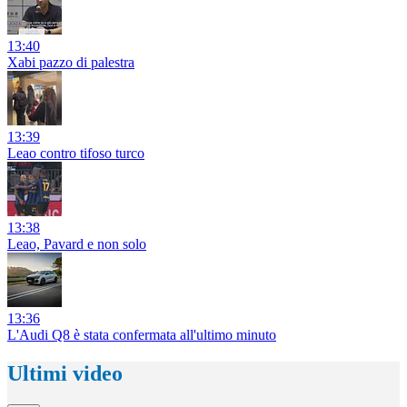
13:40
Xabi pazzo di palestra
13:39
Leao contro tifoso turco
13:38
Leao, Pavard e non solo
13:36
L'Audi Q8 è stata confermata all'ultimo minuto
Ultimi video