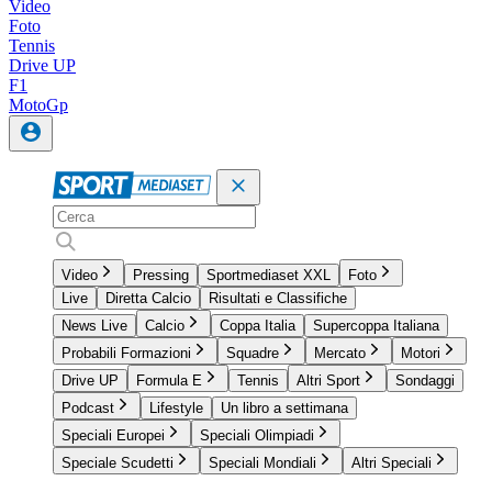
Video
Foto
Tennis
Drive UP
F1
MotoGp
Video
Pressing
Sportmediaset XXL
Foto
Live
Diretta Calcio
Risultati e Classifiche
News Live
Calcio
Coppa Italia
Supercoppa Italiana
Probabili Formazioni
Squadre
Mercato
Motori
Drive UP
Formula E
Tennis
Altri Sport
Sondaggi
Podcast
Lifestyle
Un libro a settimana
Speciali Europei
Speciali Olimpiadi
Speciale Scudetti
Speciali Mondiali
Altri Speciali