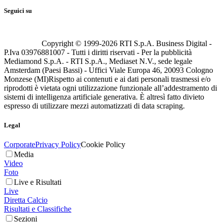
Seguici su
Copyright © 1999-
2026
RTI S.p.A. Business Digital -
P.Iva 03976881007 - Tutti i diritti riservati - Per la pubblicità
Mediamond S.p.A. - RTI S.p.A., Mediaset N.V., sede legale
Amsterdam (Paesi Bassi) - Uffici Viale Europa 46, 20093 Cologno
Monzese (MI)
Rispetto ai contenuti e ai dati personali trasmessi e/o
riprodotti è vietata ogni utilizzazione funzionale all’addestramento di
sistemi di intelligenza artificiale generativa. È altresì fatto divieto
espresso di utilizzare mezzi automatizzati di data scraping.
Legal
Corporate
Privacy Policy
Cookie Policy
Media
Video
Foto
Live e Risultati
Live
Diretta Calcio
Risultati e Classifiche
Sezioni