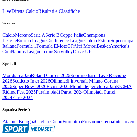
Live
Diretta Calcio
Risultati e Classifiche
Sezioni
Calcio
Mercato
Serie A
Serie B
Coppa Italia
Champions
League
Europa League
Conference League
Calcio Estero
Supercoppa
Italiana
Formula 1
Formula E
MotoGP
Altri Motori
Basket
America's
Cup
Nations League
Tennis
Sci
Volley
Drive UP
Speciali
Mondiali 2026
Roland Garros 2026
Sportmediaset Live Riccione
2026
Scudetto Inter 2026
Olimpiadi Invernali Milano Cortina
2026
Super Bowl 2026
Eicma 2025
Mondiale per club 2025
EICMA
Riding Fest 2025
Paralimpiadi Parigi 2024
Olimpiadi Parigi
2024
Euro 2024
Squadra Serie A
Atalanta
Bologna
Cagliari
Como
Fiorentina
Frosinone
Genoa
Inter
Juvent