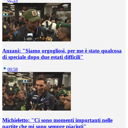
02:19
Anzani: "Siamo orgogliosi, per me è stato qualcosa
di speciale dopo due estati difficili"
00:58
Michieletto: "Ci sono momenti importanti nelle
partite che mi sono sempre piaciuti"