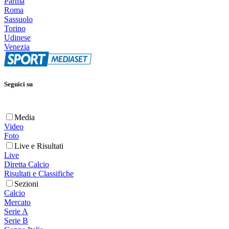
Parma
Roma
Sassuolo
Torino
Udinese
Venezia
Seguici su
Media
Video
Foto
Live e Risultati
Live
Diretta Calcio
Risultati e Classifiche
Sezioni
Calcio
Mercato
Serie A
Serie B