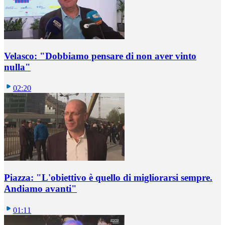
Velasco: "Dobbiamo pensare di non aver vinto
nulla"
02:20
Piazza: "L'obiettivo è quello di migliorarsi sempre.
Andiamo avanti"
01:11