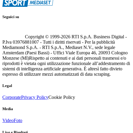
Seguici su
Copyright © 1999-
2026
RTI S.p.A. Business Digital -
P.Iva 03976881007 - Tutti i diritti riservati - Per la pubblicità
Mediamond S.p.A. - RTI S.p.A., Mediaset N.V., sede legale
Amsterdam (Paesi Bassi) - Uffici Viale Europa 46, 20093 Cologno
Monzese (MI)
Rispetto ai contenuti e ai dati personali trasmessi e/o
riprodotti è vietata ogni utilizzazione funzionale all’addestramento di
sistemi di intelligenza artificiale generativa. È altresì fatto divieto
espresso di utilizzare mezzi automatizzati di data scraping.
Legal
Corporate
Privacy Policy
Cookie Policy
Media
Video
Foto
Live e Risultati