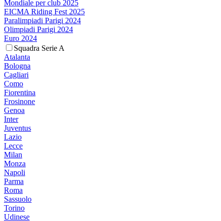
Mondiale per club 2025
EICMA Riding Fest 2025
Paralimpiadi Parigi 2024
Olimpiadi Parigi 2024
Euro 2024
Squadra Serie A
Atalanta
Bologna
Cagliari
Como
Fiorentina
Frosinone
Genoa
Inter
Juventus
Lazio
Lecce
Milan
Monza
Napoli
Parma
Roma
Sassuolo
Torino
Udinese