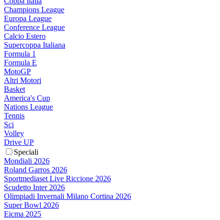
Coppa Italia
Champions League
Europa League
Conference League
Calcio Estero
Supercoppa Italiana
Formula 1
Formula E
MotoGP
Altri Motori
Basket
America's Cup
Nations League
Tennis
Sci
Volley
Drive UP
Speciali
Mondiali 2026
Roland Garros 2026
Sportmediaset Live Riccione 2026
Scudetto Inter 2026
Olimpiadi Invernali Milano Cortina 2026
Super Bowl 2026
Eicma 2025