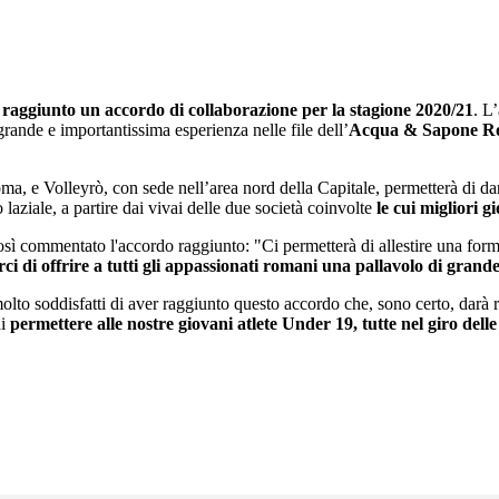
raggiunto un accordo di collaborazione per la stagione 2020/21
. L
grande e importantissima esperienza nelle file dell’
Acqua & Sapone Ro
, e Volleyrò, con sede nell’area nord della Capitale, permetterà di dare 
 laziale, a partire dai vivai delle due società coinvolte
le cui migliori 
ì commentato l'accordo raggiunto: "Ci permetterà di allestire una forma
 di offrire a tutti gli appassionati romani una pallavolo di grande
lto soddisfatti di aver raggiunto questo accordo che, sono certo, darà re
di
permettere alle nostre giovani atlete Under 19, tutte nel giro dell