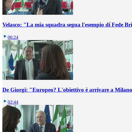
Velasco: "La mia squadra segua l'esempio di Fede B
06:24
De Giorgi: "Europeo? L'obiettivo è arrivare a Milano 
02:44