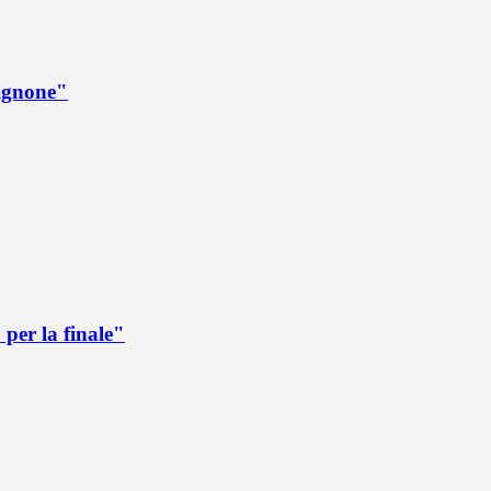
rignone"
per la finale"