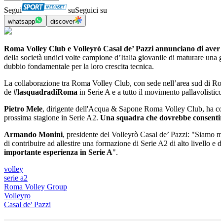
Segui
su
Seguici su
whatsapp
discover
Roma Volley Club e Volleyrò Casal de’ Pazzi annunciano di aver 
della società undici volte campione d’Italia giovanile di maturare una 
dubbio fondamentale per la loro crescita tecnica.
La collaborazione tra Roma Volley Club, con sede nell’area sud di Roma
de
#lasquadradiRoma
in Serie A e a tutto il movimento pallavolistico
Pietro Mele
, dirigente dell'Acqua & Sapone Roma Volley Club, ha cos
prossima stagione in Serie A2.
Una squadra che dovrebbe consentirci
Armando Monini
, presidente del Volleyrò Casal de’ Pazzi: "Siamo mo
di contribuire ad allestire una formazione di Serie A2 di alto livello e 
importante esperienza in Serie A
".
volley
serie a2
Roma Volley Group
Volleyro
Casal de' Pazzi