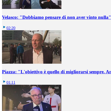
Velasco: "Dobbiamo pensare di non aver vinto nulla
02:20
Piazza: "L'obiettivo è quello di migliorarsi sempre. 
01:11