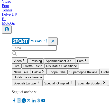
Video
Foto
Tennis
Drive UP
F1
MotoGp
Video
Pressing
Sportmediaset XXL
Foto
Live
Diretta Calcio
Risultati e Classifiche
News Live
Calcio
Coppa Italia
Supercoppa Italiana
Proba
Un libro a settimana
Speciali Europei
Speciali Olimpiadi
Speciale Scudetti
Seguici anche su