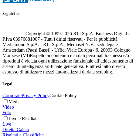
Seguici su
Copyright © 1999-
2026
RTI S.p.A. Business Digital -
P.Iva 03976881007 - Tutti i diritti riservati - Per la pubblicità
Mediamond S.p.A. - RTI S.p.A., Mediaset N.V., sede legale
Amsterdam (Paesi Bassi) - Uffici Viale Europa 46, 20093 Cologno
Monzese (MI)
Rispetto ai contenuti e ai dati personali trasmessi e/o
riprodotti è vietata ogni utilizzazione funzionale all’addestramento di
sistemi di intelligenza artificiale generativa. È altresì fatto divieto
espresso di utilizzare mezzi automatizzati di data scraping.
Legal
Corporate
Privacy Policy
Cookie Policy
Media
Video
Foto
Live e Risultati
Live
Diretta Calcio
Risultati e Classifiche