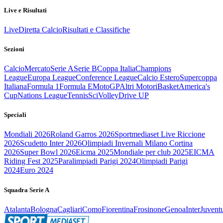
Live e Risultati
Live
Diretta Calcio
Risultati e Classifiche
Sezioni
Calcio
Mercato
Serie A
Serie B
Coppa Italia
Champions
League
Europa League
Conference League
Calcio Estero
Supercoppa
Italiana
Formula 1
Formula E
MotoGP
Altri Motori
Basket
America's
Cup
Nations League
Tennis
Sci
Volley
Drive UP
Speciali
Mondiali 2026
Roland Garros 2026
Sportmediaset Live Riccione
2026
Scudetto Inter 2026
Olimpiadi Invernali Milano Cortina
2026
Super Bowl 2026
Eicma 2025
Mondiale per club 2025
EICMA
Riding Fest 2025
Paralimpiadi Parigi 2024
Olimpiadi Parigi
2024
Euro 2024
Squadra Serie A
Atalanta
Bologna
Cagliari
Como
Fiorentina
Frosinone
Genoa
Inter
Juvent