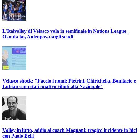
L'Italvolley di Velasco vola in semifinale in Nations League:
Olanda ko, Antropova sugli scudi
Velasco shock: "Faccio i nomi: Pietrini, Chirichella, Bonifacio e
Lubian sono stati quattro rifiuti alla Nazionale"
Volley in lutto, addio al coach Magnani: tragico incidente in bici
con Paolo Belli