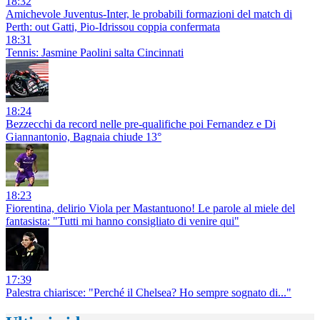
18:32
Amichevole Juventus-Inter, le probabili formazioni del match di
Perth: out Gatti, Pio-Idrissou coppia confermata
18:31
Tennis: Jasmine Paolini salta Cincinnati
18:24
Bezzecchi da record nelle pre-qualifiche poi Fernandez e Di
Giannantonio, Bagnaia chiude 13°
18:23
Fiorentina, delirio Viola per Mastantuono! Le parole al miele del
fantasista: "Tutti mi hanno consigliato di venire qui"
17:39
Palestra chiarisce: "Perché il Chelsea? Ho sempre sognato di..."