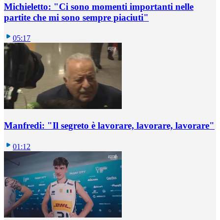
Michieletto: "Ci sono momenti importanti nelle
partite che mi sono sempre piaciuti"
05:17
Manfredi: "Il segreto è lavorare, lavorare, lavorare"
01:12