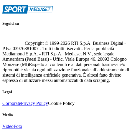
Seguici su
Copyright © 1999-
2026
RTI S.p.A. Business Digital -
P.Iva 03976881007 - Tutti i diritti riservati - Per la pubblicità
Mediamond S.p.A. - RTI S.p.A., Mediaset N.V., sede legale
Amsterdam (Paesi Bassi) - Uffici Viale Europa 46, 20093 Cologno
Monzese (MI)
Rispetto ai contenuti e ai dati personali trasmessi e/o
riprodotti è vietata ogni utilizzazione funzionale all’addestramento di
sistemi di intelligenza artificiale generativa. È altresì fatto divieto
espresso di utilizzare mezzi automatizzati di data scraping.
Legal
Corporate
Privacy Policy
Cookie Policy
Media
Video
Foto