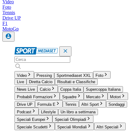
Video
Foto
Tennis
Drive UP
F1
MotoGp
Video
Pressing
Sportmediaset XXL
Foto
Live
Diretta Calcio
Risultati e Classifiche
News Live
Calcio
Coppa Italia
Supercoppa Italiana
Probabili Formazioni
Squadre
Mercato
Motori
Drive UP
Formula E
Tennis
Altri Sport
Sondaggi
Podcast
Lifestyle
Un libro a settimana
Speciali Europei
Speciali Olimpiadi
Speciale Scudetti
Speciali Mondiali
Altri Speciali