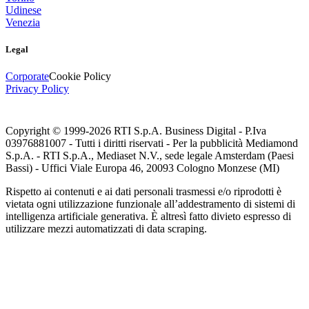
Udinese
Venezia
Legal
Corporate
Cookie Policy
Privacy Policy
Copyright © 1999-
2026
RTI S.p.A. Business Digital - P.Iva
03976881007 - Tutti i diritti riservati - Per la pubblicità Mediamond
S.p.A. - RTI S.p.A., Mediaset N.V., sede legale Amsterdam (Paesi
Bassi) - Uffici Viale Europa 46, 20093 Cologno Monzese (MI)
Rispetto ai contenuti e ai dati personali trasmessi e/o riprodotti è
vietata ogni utilizzazione funzionale all’addestramento di sistemi di
intelligenza artificiale generativa. È altresì fatto divieto espresso di
utilizzare mezzi automatizzati di data scraping.