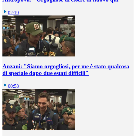
02:19
Anzani: "Siamo orgogliosi, per me è stato qualcosa
di speciale dopo due estati difficili"
00:58