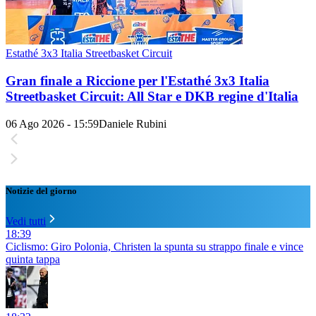
Estathé 3x3 Italia Streetbasket Circuit
Gran finale a Riccione per l'Estathé 3x3 Italia
Streetbasket Circuit: All Star e DKB regine d'Italia
06 Ago 2026 - 15:59
Daniele Rubini
Notizie del giorno
Vedi tutti
18:39
Ciclismo: Giro Polonia, Christen la spunta su strappo finale e vince
quinta tappa