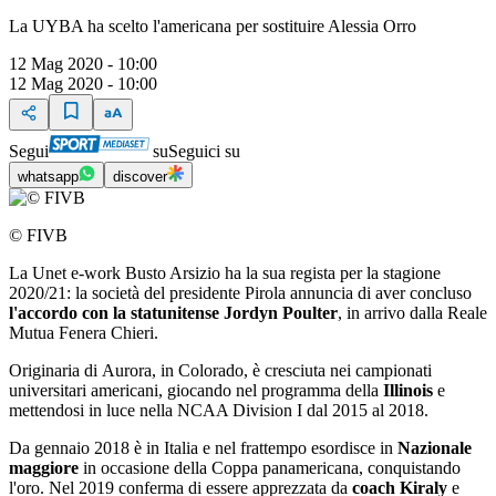
La UYBA ha scelto l'americana per sostituire Alessia Orro
12 Mag 2020 - 10:00
12 Mag 2020 - 10:00
Segui
su
Seguici su
whatsapp
discover
© FIVB
La Unet e-work Busto Arsizio ha la sua regista per la stagione
2020/21: la società del presidente Pirola annuncia di aver concluso
l'accordo con la statunitense Jordyn Poulter
, in arrivo dalla Reale
Mutua Fenera Chieri.
Originaria di Aurora, in Colorado, è cresciuta nei campionati
universitari americani, giocando nel programma della
Illinois
e
mettendosi in luce nella NCAA Division I dal 2015 al 2018.
Da gennaio 2018 è in Italia e nel frattempo esordisce in
Nazionale
maggiore
in occasione della Coppa panamericana, conquistando
l'oro. Nel 2019 conferma di essere apprezzata da
coach Kiraly
e