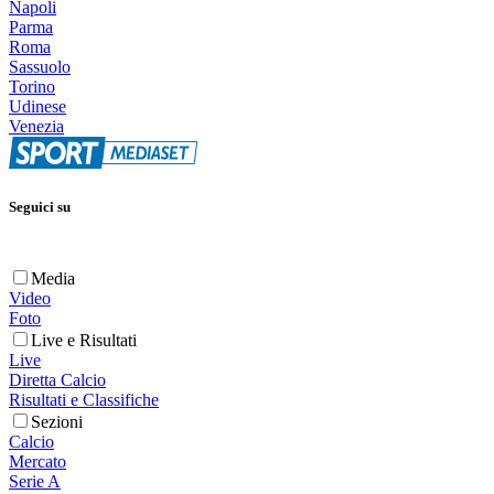
Napoli
Parma
Roma
Sassuolo
Torino
Udinese
Venezia
Seguici su
Media
Video
Foto
Live e Risultati
Live
Diretta Calcio
Risultati e Classifiche
Sezioni
Calcio
Mercato
Serie A