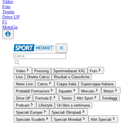
Video
Foto
Tennis
Drive UP
F1
MotoGp
Video
Pressing
Sportmediaset XXL
Foto
Live
Diretta Calcio
Risultati e Classifiche
News Live
Calcio
Coppa Italia
Supercoppa Italiana
Probabili Formazioni
Squadre
Mercato
Motori
Drive UP
Formula E
Tennis
Altri Sport
Sondaggi
Podcast
Lifestyle
Un libro a settimana
Speciali Europei
Speciali Olimpiadi
Speciale Scudetti
Speciali Mondiali
Altri Speciali