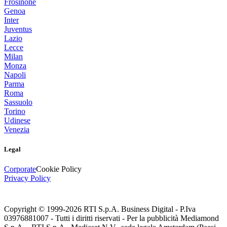
Frosinone
Genoa
Inter
Juventus
Lazio
Lecce
Milan
Monza
Napoli
Parma
Roma
Sassuolo
Torino
Udinese
Venezia
Legal
Corporate
Cookie Policy
Privacy Policy
Copyright © 1999-
2026
RTI S.p.A. Business Digital - P.Iva
03976881007 - Tutti i diritti riservati - Per la pubblicità Mediamond