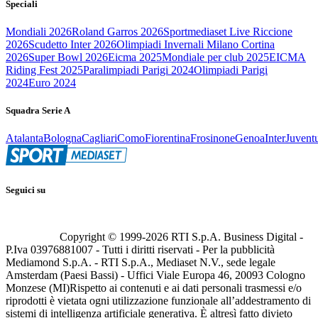
Speciali
Mondiali 2026
Roland Garros 2026
Sportmediaset Live Riccione
2026
Scudetto Inter 2026
Olimpiadi Invernali Milano Cortina
2026
Super Bowl 2026
Eicma 2025
Mondiale per club 2025
EICMA
Riding Fest 2025
Paralimpiadi Parigi 2024
Olimpiadi Parigi
2024
Euro 2024
Squadra Serie A
Atalanta
Bologna
Cagliari
Como
Fiorentina
Frosinone
Genoa
Inter
Juvent
Seguici su
Copyright © 1999-
2026
RTI S.p.A. Business Digital -
P.Iva 03976881007 - Tutti i diritti riservati - Per la pubblicità
Mediamond S.p.A. - RTI S.p.A., Mediaset N.V., sede legale
Amsterdam (Paesi Bassi) - Uffici Viale Europa 46, 20093 Cologno
Monzese (MI)
Rispetto ai contenuti e ai dati personali trasmessi e/o
riprodotti è vietata ogni utilizzazione funzionale all’addestramento di
sistemi di intelligenza artificiale generativa. È altresì fatto divieto