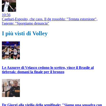
10:56
Cagliari-Esposito, che caos. Il dg rossoblu: "Tentata estorsione",
l'agente: "Sporgiamo denuncia"
I più visti di Volley
Le Azzurre di Velasco cedono lo scettro, vince il Brasile al
tiebreak: domani la finale per il bronzo
De Giorgi alla vigilia della semifinale: "Siamo una squadra con