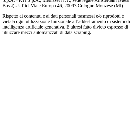
S.p.A. - RTI S.p.A., Mediaset N.V., sede legale Amsterdam (Paesi
Bassi) - Uffici Viale Europa 46, 20093 Cologno Monzese (MI)
Rispetto ai contenuti e ai dati personali trasmessi e/o riprodotti è
vietata ogni utilizzazione funzionale all’addestramento di sistemi di
intelligenza artificiale generativa. È altresì fatto divieto espresso di
utilizzare mezzi automatizzati di data scraping.