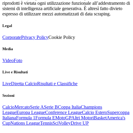
riprodotti è vietata ogni utilizzazione funzionale all’addestramento di
sistemi di intelligenza artificiale generativa. È altresì fatto divieto
espresso di utilizzare mezzi automatizzati di data scraping.
Legal
Corporate
Privacy Policy
Cookie Policy
Media
Video
Foto
Live e Risultati
Live
Diretta Calcio
Risultati e Classifiche
Sezioni
Calcio
Mercato
Serie A
Serie B
Coppa Italia
Champions
League
Europa League
Conference League
Calcio Estero
Supercoppa
Italiana
Formula 1
Formula E
MotoGP
Altri Motori
Basket
America's
Cup
Nations League
Tennis
Sci
Volley
Drive UP