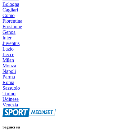
Bologna
Cagliari
Como
Fiorentina
Frosinone
Genoa
Inter
Juventus
Lazio
Lecce
Milan
Monza
Napoli
Parma
Roma
Sassuolo
Torino
Udinese
Venezia
Seguici su