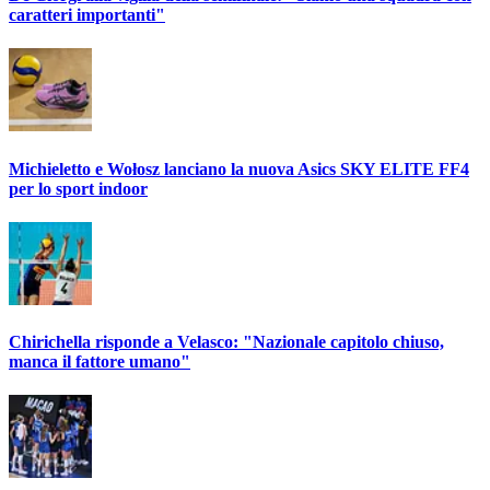
caratteri importanti"
Michieletto e Wołosz lanciano la nuova Asics SKY ELITE FF4
per lo sport indoor
Chirichella risponde a Velasco: "Nazionale capitolo chiuso,
manca il fattore umano"