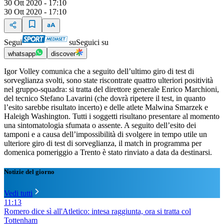
30 Ott 2020 - 17:10
30 Ott 2020 - 17:10
Segui
su
Seguici su
whatsapp
discover
Igor Volley comunica che a seguito dell’ultimo giro di test di
sorveglianza svolti, sono state riscontrate quattro ulteriori positività
nel gruppo-squadra: si tratta del direttore generale Enrico Marchioni,
del tecnico Stefano Lavarini (che dovrà ripetere il test, in quanto
l’esito sarebbe risultato incerto) e delle atlete Malwina Smarzek e
Haleigh Washington. Tutti i soggetti risultano presentare al momento
una sintomatologia sfumata o assente. A seguito dell’esito dei
tamponi e a causa dell’impossibilità di svolgere in tempo utile un
ulteriore giro di test di sorveglianza, il match in programma per
domenica pomeriggio a Trento è stato rinviato a data da destinarsi.
Notizie del giorno
Vedi tutti
11:13
Romero dice sì all'Atletico: intesa raggiunta, ora si tratta col
Tottenham