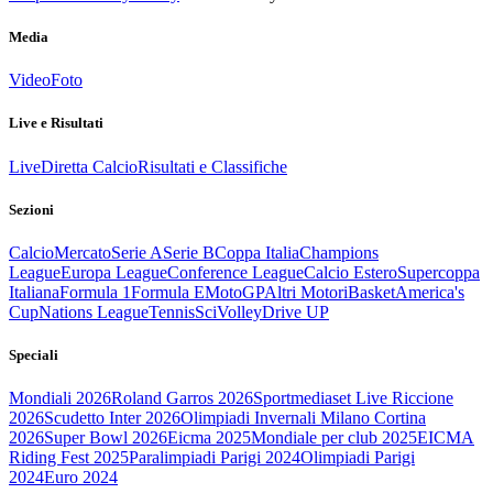
Media
Video
Foto
Live e Risultati
Live
Diretta Calcio
Risultati e Classifiche
Sezioni
Calcio
Mercato
Serie A
Serie B
Coppa Italia
Champions
League
Europa League
Conference League
Calcio Estero
Supercoppa
Italiana
Formula 1
Formula E
MotoGP
Altri Motori
Basket
America's
Cup
Nations League
Tennis
Sci
Volley
Drive UP
Speciali
Mondiali 2026
Roland Garros 2026
Sportmediaset Live Riccione
2026
Scudetto Inter 2026
Olimpiadi Invernali Milano Cortina
2026
Super Bowl 2026
Eicma 2025
Mondiale per club 2025
EICMA
Riding Fest 2025
Paralimpiadi Parigi 2024
Olimpiadi Parigi
2024
Euro 2024