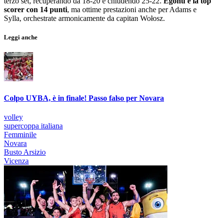
terzo set, recuperando da 18-20 e chiudendo 25-22.
Egonu è la top
scorer con 14 punti
, ma ottime prestazioni anche per Adams e
Sylla, orchestrate armonicamente da capitan Wołosz.
Leggi anche
Colpo UYBA, è in finale! Passo falso per Novara
volley
supercoppa italiana
Femminile
Novara
Busto Arsizio
Vicenza