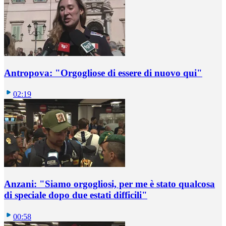
Antropova: "Orgogliose di essere di nuovo qui"
02:19
Anzani: "Siamo orgogliosi, per me è stato qualcosa
di speciale dopo due estati difficili"
00:58