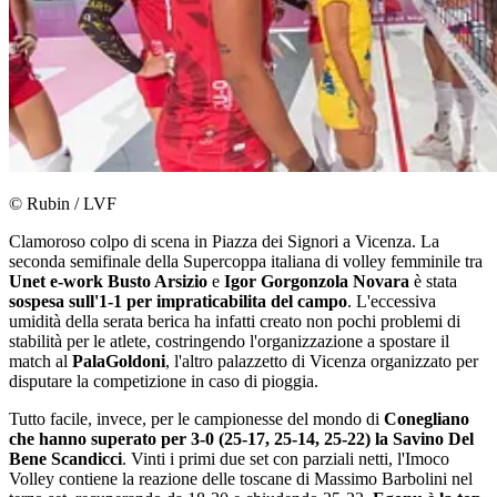
© Rubin / LVF
Clamoroso colpo di scena in Piazza dei Signori a Vicenza. La
seconda semifinale della Supercoppa italiana di volley femminile tra
Unet e-work Busto Arsizio
e
Igor Gorgonzola Novara
è stata
sospesa sull'1-1 per impraticabilita del campo
. L'eccessiva
umidità della serata berica ha infatti creato non pochi problemi di
stabilità per le atlete, costringendo l'organizzazione a spostare il
match al
PalaGoldoni
, l'altro palazzetto di Vicenza organizzato per
disputare la competizione in caso di pioggia.
Tutto facile, invece, per le campionesse del mondo di
Conegliano
che hanno superato per 3-0 (25-17, 25-14, 25-22) la Savino Del
Bene Scandicci
. Vinti i primi due set con parziali netti, l'Imoco
Volley contiene la reazione delle toscane di Massimo Barbolini nel