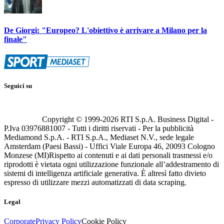
De Giorgi: "Europeo? L'obiettivo è arrivare a Milano per la
finale"
Seguici su
Copyright © 1999-
2026
RTI S.p.A. Business Digital -
P.Iva 03976881007 - Tutti i diritti riservati - Per la pubblicità
Mediamond S.p.A. - RTI S.p.A., Mediaset N.V., sede legale
Amsterdam (Paesi Bassi) - Uffici Viale Europa 46, 20093 Cologno
Monzese (MI)
Rispetto ai contenuti e ai dati personali trasmessi e/o
riprodotti è vietata ogni utilizzazione funzionale all’addestramento di
sistemi di intelligenza artificiale generativa. È altresì fatto divieto
espresso di utilizzare mezzi automatizzati di data scraping.
Legal
Corporate
Privacy Policy
Cookie Policy