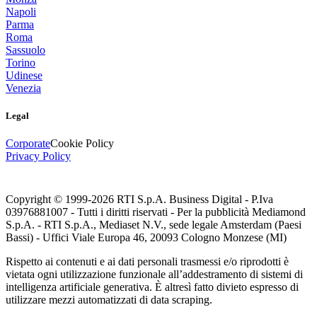
Napoli
Parma
Roma
Sassuolo
Torino
Udinese
Venezia
Legal
Corporate
Cookie Policy
Privacy Policy
Copyright © 1999-
2026
RTI S.p.A. Business Digital - P.Iva
03976881007 - Tutti i diritti riservati - Per la pubblicità Mediamond
S.p.A. - RTI S.p.A., Mediaset N.V., sede legale Amsterdam (Paesi
Bassi) - Uffici Viale Europa 46, 20093 Cologno Monzese (MI)
Rispetto ai contenuti e ai dati personali trasmessi e/o riprodotti è
vietata ogni utilizzazione funzionale all’addestramento di sistemi di
intelligenza artificiale generativa. È altresì fatto divieto espresso di
utilizzare mezzi automatizzati di data scraping.