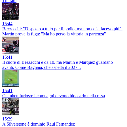
Thuram
15:44
Bezzecchi: "Disposto a tutto per il podio, ma non ce la facevo più".
Martin prova la fuga: "Ma ho perso la vittoria in partenza"
15:41
Il cuore di Bezzecchi è da 10, ma Martin e Marquez guardano
avanti. Come Bagnaia, che aspetta il 2027...
15:41
Osimhen furioso: i compagni devono bloccarlo nella rissa
15:29
A Silverstone è dominio Raul Fernandez