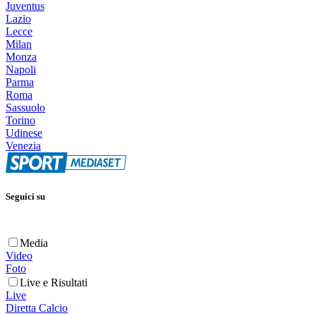
Juventus
Lazio
Lecce
Milan
Monza
Napoli
Parma
Roma
Sassuolo
Torino
Udinese
Venezia
Seguici su
Media
Video
Foto
Live e Risultati
Live
Diretta Calcio