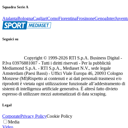
Squadra Serie A
Atalanta
Bologna
Cagliari
Como
Fiorentina
Frosinone
Genoa
Inter
Juvent
Seguici su
Copyright © 1999-
2026
RTI S.p.A. Business Digital -
P.Iva 03976881007 - Tutti i diritti riservati - Per la pubblicità
Mediamond S.p.A. - RTI S.p.A., Mediaset N.V., sede legale
Amsterdam (Paesi Bassi) - Uffici Viale Europa 46, 20093 Cologno
Monzese (MI)
Rispetto ai contenuti e ai dati personali trasmessi e/o
riprodotti è vietata ogni utilizzazione funzionale all’addestramento di
sistemi di intelligenza artificiale generativa. È altresì fatto divieto
espresso di utilizzare mezzi automatizzati di data scraping.
Legal
Corporate
Privacy Policy
Cookie Policy
Media
Video