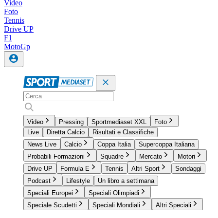
Video
Foto
Tennis
Drive UP
F1
MotoGp
Video
Pressing
Sportmediaset XXL
Foto
Live
Diretta Calcio
Risultati e Classifiche
News Live
Calcio
Coppa Italia
Supercoppa Italiana
Probabili Formazioni
Squadre
Mercato
Motori
Drive UP
Formula E
Tennis
Altri Sport
Sondaggi
Podcast
Lifestyle
Un libro a settimana
Speciali Europei
Speciali Olimpiadi
Speciale Scudetti
Speciali Mondiali
Altri Speciali