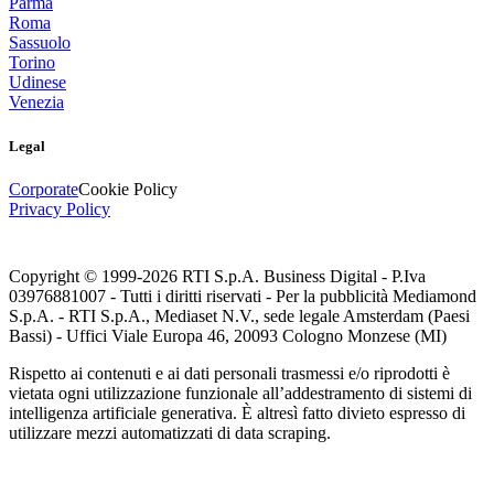
Parma
Roma
Sassuolo
Torino
Udinese
Venezia
Legal
Corporate
Cookie Policy
Privacy Policy
Copyright © 1999-
2026
RTI S.p.A. Business Digital - P.Iva
03976881007 - Tutti i diritti riservati - Per la pubblicità Mediamond
S.p.A. - RTI S.p.A., Mediaset N.V., sede legale Amsterdam (Paesi
Bassi) - Uffici Viale Europa 46, 20093 Cologno Monzese (MI)
Rispetto ai contenuti e ai dati personali trasmessi e/o riprodotti è
vietata ogni utilizzazione funzionale all’addestramento di sistemi di
intelligenza artificiale generativa. È altresì fatto divieto espresso di
utilizzare mezzi automatizzati di data scraping.