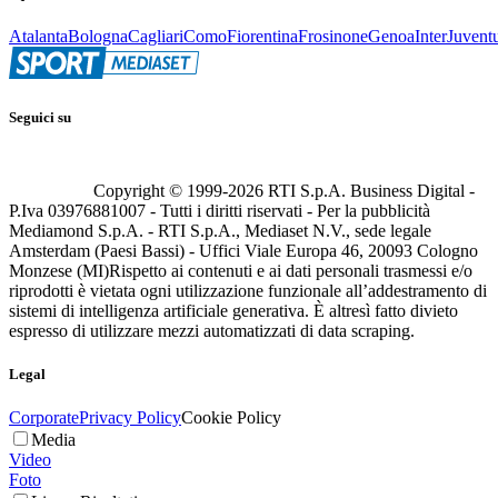
Atalanta
Bologna
Cagliari
Como
Fiorentina
Frosinone
Genoa
Inter
Juvent
Seguici su
Copyright © 1999-
2026
RTI S.p.A. Business Digital -
P.Iva 03976881007 - Tutti i diritti riservati - Per la pubblicità
Mediamond S.p.A. - RTI S.p.A., Mediaset N.V., sede legale
Amsterdam (Paesi Bassi) - Uffici Viale Europa 46, 20093 Cologno
Monzese (MI)
Rispetto ai contenuti e ai dati personali trasmessi e/o
riprodotti è vietata ogni utilizzazione funzionale all’addestramento di
sistemi di intelligenza artificiale generativa. È altresì fatto divieto
espresso di utilizzare mezzi automatizzati di data scraping.
Legal
Corporate
Privacy Policy
Cookie Policy
Media
Video
Foto