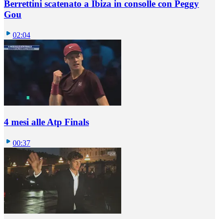
Berrettini scatenato a Ibiza in consolle con Peggy
Gou
02:04
4 mesi alle Atp Finals
00:37