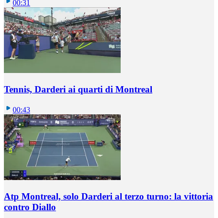
00:31
Tennis, Darderi ai quarti di Montreal
00:43
Atp Montreal, solo Darderi al terzo turno: la vittoria
contro Diallo