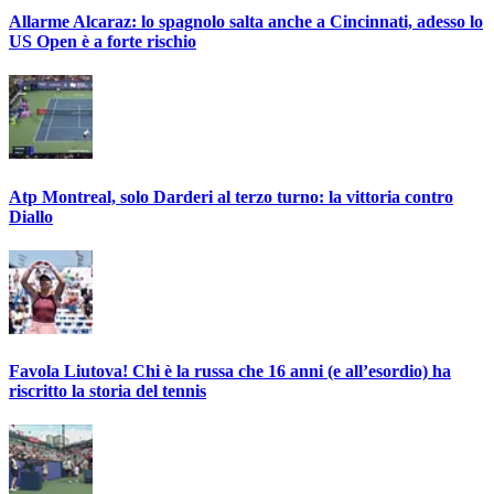
Allarme Alcaraz: lo spagnolo salta anche a Cincinnati, adesso lo
US Open è a forte rischio
Atp Montreal, solo Darderi al terzo turno: la vittoria contro
Diallo
Favola Liutova! Chi è la russa che 16 anni (e all’esordio) ha
riscritto la storia del tennis