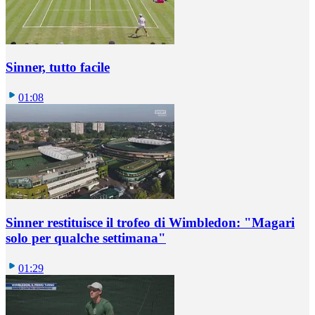
Sinner, tutto facile
01:08
Sinner restituisce il trofeo di Wimbledon: "Magari
solo per qualche settimana"
01:29