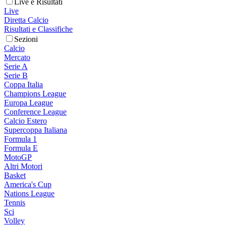
Live e Risultati
Live
Diretta Calcio
Risultati e Classifiche
Sezioni
Calcio
Mercato
Serie A
Serie B
Coppa Italia
Champions League
Europa League
Conference League
Calcio Estero
Supercoppa Italiana
Formula 1
Formula E
MotoGP
Altri Motori
Basket
America's Cup
Nations League
Tennis
Sci
Volley