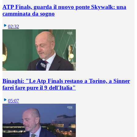
ATP Finals, guarda il nuovo ponte Skywalk: una
camminata da sogno
02:32
Binaghi: "Le Atp Finals restano a Torino, a Sinner
farei fare pure il 9 dell'Italia"
05:07