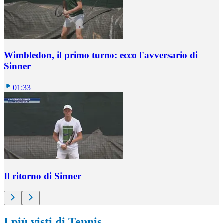
Wimbledon, il primo turno: ecco l'avversario di
Sinner
01:33
Il ritorno di Sinner
I più visti di Tennis