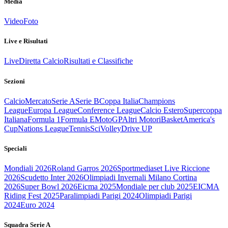
Media
Video
Foto
Live e Risultati
Live
Diretta Calcio
Risultati e Classifiche
Sezioni
Calcio
Mercato
Serie A
Serie B
Coppa Italia
Champions
League
Europa League
Conference League
Calcio Estero
Supercoppa
Italiana
Formula 1
Formula E
MotoGP
Altri Motori
Basket
America's
Cup
Nations League
Tennis
Sci
Volley
Drive UP
Speciali
Mondiali 2026
Roland Garros 2026
Sportmediaset Live Riccione
2026
Scudetto Inter 2026
Olimpiadi Invernali Milano Cortina
2026
Super Bowl 2026
Eicma 2025
Mondiale per club 2025
EICMA
Riding Fest 2025
Paralimpiadi Parigi 2024
Olimpiadi Parigi
2024
Euro 2024
Squadra Serie A