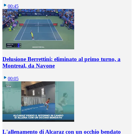
00:45
Delusione Berrettini: eliminato al primo turno, a
Montreal, da Navone
00:05
L'allenamento di Alcaraz con un occhio bendato