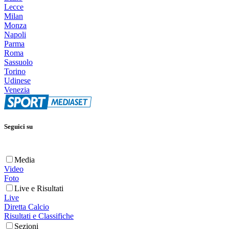
Lecce
Milan
Monza
Napoli
Parma
Roma
Sassuolo
Torino
Udinese
Venezia
Seguici su
Media
Video
Foto
Live e Risultati
Live
Diretta Calcio
Risultati e Classifiche
Sezioni