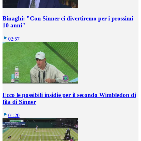
Binaghi: "Con Sinner ci divertiremo per i prossimi
10 anni"
02:57
Ecco le possibili insidie per il secondo Wimbledon di
fila di Sinner
01:20