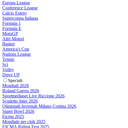
Europa League
Conference League
Calcio Estero
Supercoppa Italiana
Formula 1
Formula E
MotoGP
Altri Motori
Basket
America's Cup
Nations League
Tennis
Sci
Volley
Drive UP
Speciali
Mondiali 2026
Roland Garros 2026
Sportmediaset Live Riccione 2026
Scudetto Inter 2026
Olimpiadi Invernali Milano Cortina 2026
Super Bowl 2026
Eicma 2025
Mondiale per club 2025
EICMA Riding Fest 2025