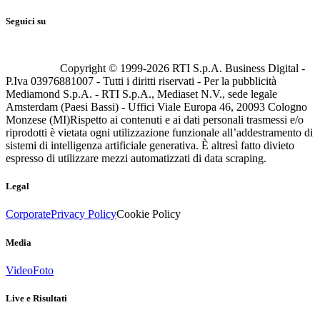
Seguici su
Copyright © 1999-
2026
RTI S.p.A. Business Digital -
P.Iva 03976881007 - Tutti i diritti riservati - Per la pubblicità
Mediamond S.p.A. - RTI S.p.A., Mediaset N.V., sede legale
Amsterdam (Paesi Bassi) - Uffici Viale Europa 46, 20093 Cologno
Monzese (MI)
Rispetto ai contenuti e ai dati personali trasmessi e/o
riprodotti è vietata ogni utilizzazione funzionale all’addestramento di
sistemi di intelligenza artificiale generativa. È altresì fatto divieto
espresso di utilizzare mezzi automatizzati di data scraping.
Legal
Corporate
Privacy Policy
Cookie Policy
Media
Video
Foto
Live e Risultati