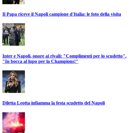
Il Papa riceve il Napoli campione d'Italia: le foto della visita
Inter e Napoli, onore ai rivali: "Complimenti per lo scudetto".
"In bocca al lupo per la Champions!"
Diletta Leotta infiamma la festa scudetto del Napoli