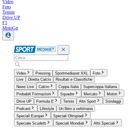
Video
Foto
Tennis
Drive UP
F1
MotoGp
Video
Pressing
Sportmediaset XXL
Foto
Live
Diretta Calcio
Risultati e Classifiche
News Live
Calcio
Coppa Italia
Supercoppa Italiana
Probabili Formazioni
Squadre
Mercato
Motori
Drive UP
Formula E
Tennis
Altri Sport
Sondaggi
Podcast
Lifestyle
Un libro a settimana
Speciali Europei
Speciali Olimpiadi
Speciale Scudetti
Speciali Mondiali
Altri Speciali