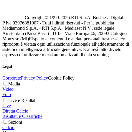
Copyright © 1999-
2026
RTI S.p.A. Business Digital -
P.Iva 03976881007 - Tutti i diritti riservati - Per la pubblicità
Mediamond S.p.A. - RTI S.p.A., Mediaset N.V., sede legale
Amsterdam (Paesi Bassi) - Uffici Viale Europa 46, 20093 Cologno
Monzese (MI)
Rispetto ai contenuti e ai dati personali trasmessi e/o
riprodotti è vietata ogni utilizzazione funzionale all’addestramento di
sistemi di intelligenza artificiale generativa. È altresì fatto divieto
espresso di utilizzare mezzi automatizzati di data scraping.
Legal
Corporate
Privacy Policy
Cookie Policy
Media
Video
Foto
Live e Risultati
Live
Diretta Calcio
Risultati e Classifiche
Sezioni
Calcio