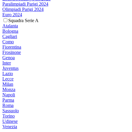
Paralimpiadi Parigi 2024
Olimpiadi Parigi 2024
Euro 2024
Squadra Serie A
Atalanta
Bologna
Cagliari
Como
Fiorentina
Frosinone
Genoa
Inter
Juventus
Lazio
Lecce
Milan
Monza
Napoli
Parma
Roma
Sassuolo
Torino
Udinese
Venezia