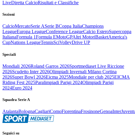
Live
Diretta Calcio
Risultati e Classifiche
Sezioni
Calcio
Mercato
Serie A
Serie B
Coppa Italia
Champions
League
Europa League
Conference League
Calcio Estero
Supercoppa
Italiana
Formula 1
Formula E
MotoGP
Altri Motori
Basket
America's
Cup
Nations League
Tennis
Sci
Volley
Drive UP
Speciali
Mondiali 2026
Roland Garros 2026
Sportmediaset Live Riccione
2026
Scudetto Inter 2026
Olimpiadi Invernali Milano Cortina
2026
Super Bowl 2026
Eicma 2025
Mondiale per club 2025
EICMA
Riding Fest 2025
Paralimpiadi Parigi 2024
Olimpiadi Parigi
2024
Euro 2024
Squadra Serie A
Atalanta
Bologna
Cagliari
Como
Fiorentina
Frosinone
Genoa
Inter
Juvent
Seguici su