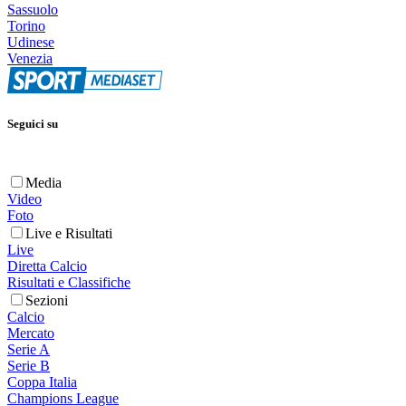
Sassuolo
Torino
Udinese
Venezia
Seguici su
Media
Video
Foto
Live e Risultati
Live
Diretta Calcio
Risultati e Classifiche
Sezioni
Calcio
Mercato
Serie A
Serie B
Coppa Italia
Champions League