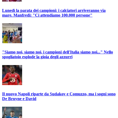
Lunedì la parata dei campioni: i calciatori arriveranno via
mare. Manfredi: "Ci attendiamo 100.000 persone"
"Siamo noi, siamo noi, i campioni dell'Italia siamo noi..." Nello
spogliatoio esplode la gioia degli azzurri
Il nuovo Napoli riparte da Sudakov e Comuzzo, ma i sogni sono
De Bruyne e David