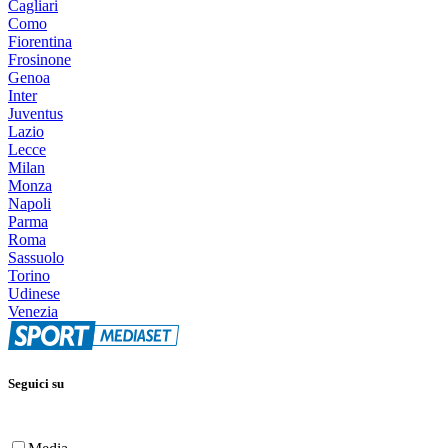
Cagliari
Como
Fiorentina
Frosinone
Genoa
Inter
Juventus
Lazio
Lecce
Milan
Monza
Napoli
Parma
Roma
Sassuolo
Torino
Udinese
Venezia
Seguici su