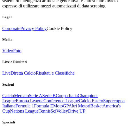
sistemi di intelligenza artificiale generativa. È altresì fatto divieto
espresso di utilizzare mezzi automatizzati di data scraping.
Legal
Corporate
Privacy Policy
Cookie Policy
Media
Video
Foto
Live e Risultati
Live
Diretta Calcio
Risultati e Classifiche
Sezioni
Calcio
Mercato
Serie A
Serie B
Coppa Italia
Champions
League
Europa League
Conference League
Calcio Estero
Supercoppa
Italiana
Formula 1
Formula E
MotoGP
Altri Motori
Basket
America's
Cup
Nations League
Tennis
Sci
Volley
Drive UP
Speciali