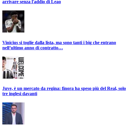
arrivare senza l'addio di Leao
Vinicius si toglie dalla lista, ma sono tanti i big che entrano
nell’ultimo anno di contratto…
Juve, è un mercato da regina: finora ha speso più del Real, solo
tre inglesi davanti