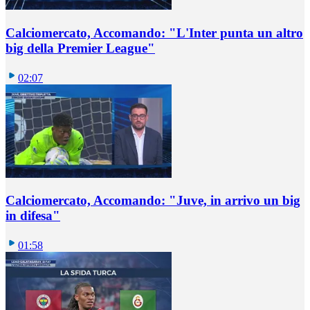
Calciomercato, Accomando: "L'Inter punta un altro
big della Premier League"
02:07
Calciomercato, Accomando: "Juve, in arrivo un big
in difesa"
01:58