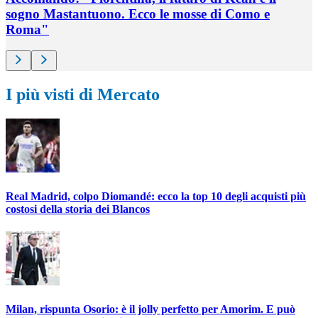
sogno Mastantuono. Ecco le mosse di Como e
Roma"
I più visti di Mercato
Real Madrid, colpo Diomandé: ecco la top 10 degli acquisti più
costosi della storia dei Blancos
Milan, rispunta Osorio: è il jolly perfetto per Amorim. E può