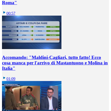
Roma"
00:57
Accomando: "Maldini-Cagliari, tutto fatto! Ecco
cosa manca per l'arrivo di Mastantuono e Molina in
Italia"
01:09