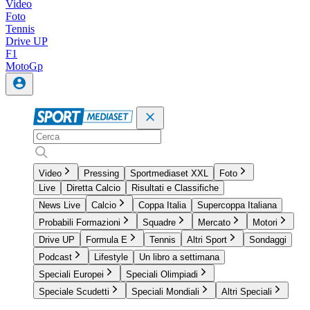
Video
Foto
Tennis
Drive UP
F1
MotoGp
Video
Pressing
Sportmediaset XXL
Foto
Live
Diretta Calcio
Risultati e Classifiche
News Live
Calcio
Coppa Italia
Supercoppa Italiana
Probabili Formazioni
Squadre
Mercato
Motori
Drive UP
Formula E
Tennis
Altri Sport
Sondaggi
Podcast
Lifestyle
Un libro a settimana
Speciali Europei
Speciali Olimpiadi
Speciale Scudetti
Speciali Mondiali
Altri Speciali