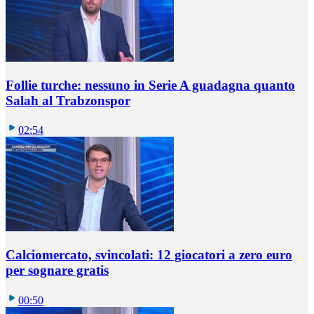
Follie turche: nessuno in Serie A guadagna quanto
Salah al Trabzonspor
02:54
Calciomercato, svincolati: 12 giocatori a zero euro
per sognare gratis
00:50