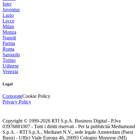
Inter
Juventus
Lazio
Lecce
Milan
Monza
Napoli
Parma
Roma
Sassuolo
Torino
Udinese
Venezia
Legal
Corporate
Cookie Policy
Privacy Policy
Copyright © 1999-
2026
RTI S.p.A. Business Digital - P.Iva
03976881007 - Tutti i diritti riservati - Per la pubblicità Mediamond
S.p.A. - RTI S.p.A., Mediaset N.V., sede legale Amsterdam (Paesi
Bassi) - Uffici Viale Europa 46, 20093 Cologno Monzese (MI)