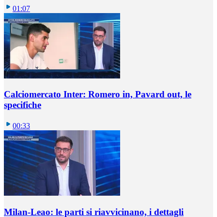
01:07
Calciomercato Inter: Romero in, Pavard out, le
specifiche
00:33
Milan-Leao: le parti si riavvicinano, i dettagli