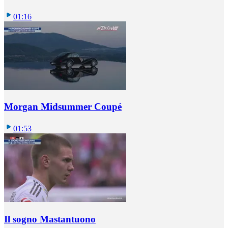
01:16
Morgan Midsummer Coupé
01:53
Il sogno Mastantuono