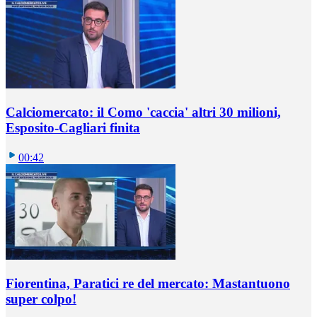
Calciomercato: il Como 'caccia' altri 30 milioni,
Esposito-Cagliari finita
00:42
Fiorentina, Paratici re del mercato: Mastantuono
super colpo!