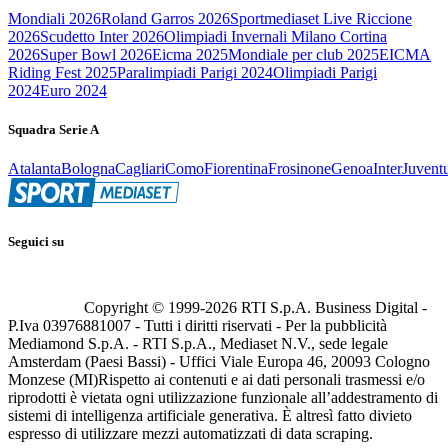
Mondiali 2026
Roland Garros 2026
Sportmediaset Live Riccione
2026
Scudetto Inter 2026
Olimpiadi Invernali Milano Cortina
2026
Super Bowl 2026
Eicma 2025
Mondiale per club 2025
EICMA
Riding Fest 2025
Paralimpiadi Parigi 2024
Olimpiadi Parigi
2024
Euro 2024
Squadra Serie A
Atalanta
Bologna
Cagliari
Como
Fiorentina
Frosinone
Genoa
Inter
Juvent
Seguici su
Copyright © 1999-
2026
RTI S.p.A. Business Digital -
P.Iva 03976881007 - Tutti i diritti riservati - Per la pubblicità
Mediamond S.p.A. - RTI S.p.A., Mediaset N.V., sede legale
Amsterdam (Paesi Bassi) - Uffici Viale Europa 46, 20093 Cologno
Monzese (MI)
Rispetto ai contenuti e ai dati personali trasmessi e/o
riprodotti è vietata ogni utilizzazione funzionale all’addestramento di
sistemi di intelligenza artificiale generativa. È altresì fatto divieto
espresso di utilizzare mezzi automatizzati di data scraping.