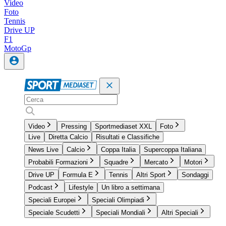
Video
Foto
Tennis
Drive UP
F1
MotoGp
Video
Pressing
Sportmediaset XXL
Foto
Live
Diretta Calcio
Risultati e Classifiche
News Live
Calcio
Coppa Italia
Supercoppa Italiana
Probabili Formazioni
Squadre
Mercato
Motori
Drive UP
Formula E
Tennis
Altri Sport
Sondaggi
Podcast
Lifestyle
Un libro a settimana
Speciali Europei
Speciali Olimpiadi
Speciale Scudetti
Speciali Mondiali
Altri Speciali