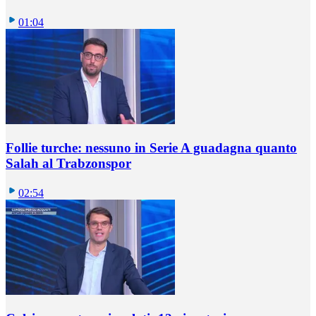
01:04
Follie turche: nessuno in Serie A guadagna quanto
Salah al Trabzonspor
02:54