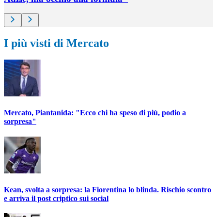
I più visti di Mercato
Mercato, Piantanida: "Ecco chi ha speso di più, podio a
sorpresa"
Kean, svolta a sorpresa: la Fiorentina lo blinda. Rischio scontro
e arriva il post criptico sui social