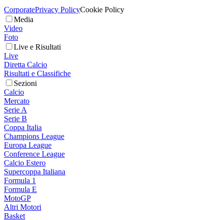
Corporate
Privacy Policy
Cookie Policy
Media
Video
Foto
Live e Risultati
Live
Diretta Calcio
Risultati e Classifiche
Sezioni
Calcio
Mercato
Serie A
Serie B
Coppa Italia
Champions League
Europa League
Conference League
Calcio Estero
Supercoppa Italiana
Formula 1
Formula E
MotoGP
Altri Motori
Basket