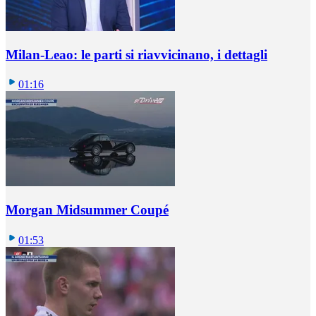
Milan-Leao: le parti si riavvicinano, i dettagli
01:16
Morgan Midsummer Coupé
01:53