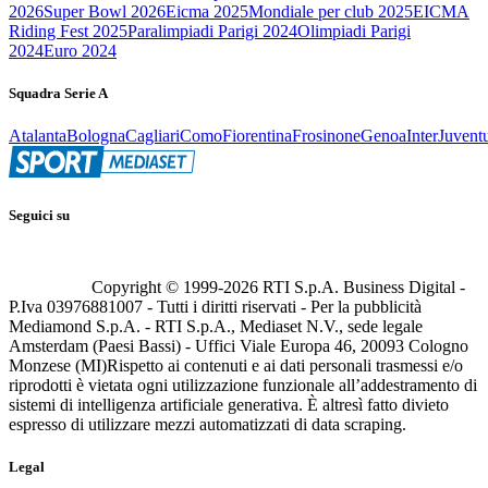
2026
Super Bowl 2026
Eicma 2025
Mondiale per club 2025
EICMA
Riding Fest 2025
Paralimpiadi Parigi 2024
Olimpiadi Parigi
2024
Euro 2024
Squadra Serie A
Atalanta
Bologna
Cagliari
Como
Fiorentina
Frosinone
Genoa
Inter
Juvent
Seguici su
Copyright © 1999-
2026
RTI S.p.A. Business Digital -
P.Iva 03976881007 - Tutti i diritti riservati - Per la pubblicità
Mediamond S.p.A. - RTI S.p.A., Mediaset N.V., sede legale
Amsterdam (Paesi Bassi) - Uffici Viale Europa 46, 20093 Cologno
Monzese (MI)
Rispetto ai contenuti e ai dati personali trasmessi e/o
riprodotti è vietata ogni utilizzazione funzionale all’addestramento di
sistemi di intelligenza artificiale generativa. È altresì fatto divieto
espresso di utilizzare mezzi automatizzati di data scraping.
Legal