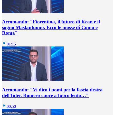
Accomando: "Fiorentina, il futuro di Kean e il
sogno Mastantuono. Ecco le mosse di Como e
Roma"
01:15
Accomando: "Vi dico i nomi per la fascia destra
dell'Inter. Romero cuoce a fuoco lento…"
00:50