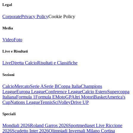
Legal
Corporate
Privacy Policy
Cookie Policy
Media
Video
Foto
Live e Risultati
Live
Diretta Calcio
Risultati e Classifiche
Sezioni
Calcio
Mercato
Serie A
Serie B
Coppa Italia
Champions
League
Europa League
Conference League
Calcio Estero
Supercoppa
Italiana
Formula 1
Formula E
MotoGP
Altri Motori
Basket
America's
Cup
Nations League
Tennis
Sci
Volley
Drive UP
Speciali
Mondiali 2026
Roland Garros 2026
Sportmediaset Live Riccione
2026
Scudetto Inter 2026
Olimpiadi Invernali Milano Cortina