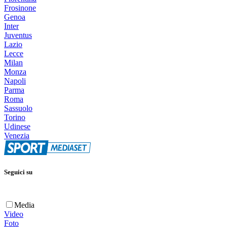
Frosinone
Genoa
Inter
Juventus
Lazio
Lecce
Milan
Monza
Napoli
Parma
Roma
Sassuolo
Torino
Udinese
Venezia
Seguici su
Media
Video
Foto