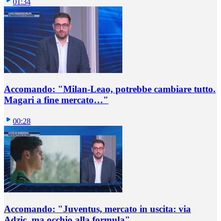
01:34
Accomando: "Milan-Leao, potrebbe cambiare tutto.
Magari a fine mercato…"
00:28
Accomando: "Juventus, mercato in uscita: via
Adzic, ma occhio alla formula"