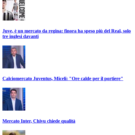
Juve, è un mercato da regina: finora ha speso più del Real, solo
tre inglesi davanti
Calciomercato Juventus, Miceli: "Ore calde per il portiere"
Mercato Inter, Chivu chiede qualità