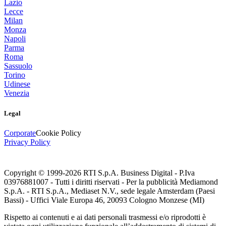
Lazio
Lecce
Milan
Monza
Napoli
Parma
Roma
Sassuolo
Torino
Udinese
Venezia
Legal
Corporate
Cookie Policy
Privacy Policy
Copyright © 1999-
2026
RTI S.p.A. Business Digital - P.Iva
03976881007 - Tutti i diritti riservati - Per la pubblicità Mediamond
S.p.A. - RTI S.p.A., Mediaset N.V., sede legale Amsterdam (Paesi
Bassi) - Uffici Viale Europa 46, 20093 Cologno Monzese (MI)
Rispetto ai contenuti e ai dati personali trasmessi e/o riprodotti è