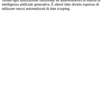
vietata ogni utilizzazione funzionale all’addestramento di sistemi di
intelligenza artificiale generativa. È altresì fatto divieto espresso di
utilizzare mezzi automatizzati di data scraping.