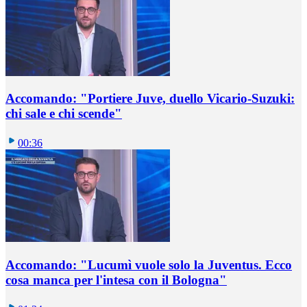
Accomando: "Portiere Juve, duello Vicario-Suzuki:
chi sale e chi scende"
00:36
Accomando: "Lucumì vuole solo la Juventus. Ecco
cosa manca per l'intesa con il Bologna"