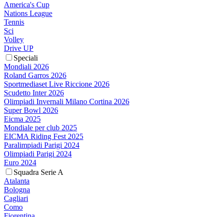
America's Cup
Nations League
Tennis
Sci
Volley
Drive UP
Speciali
Mondiali 2026
Roland Garros 2026
Sportmediaset Live Riccione 2026
Scudetto Inter 2026
Olimpiadi Invernali Milano Cortina 2026
Super Bowl 2026
Eicma 2025
Mondiale per club 2025
EICMA Riding Fest 2025
Paralimpiadi Parigi 2024
Olimpiadi Parigi 2024
Euro 2024
Squadra Serie A
Atalanta
Bologna
Cagliari
Como
Fiorentina