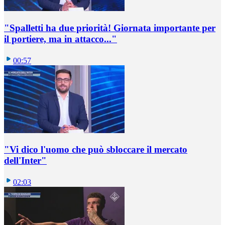
"Spalletti ha due priorità! Giornata importante per
il portiere, ma in attacco..."
00:57
"Vi dico l'uomo che può sbloccare il mercato
dell'Inter"
02:03