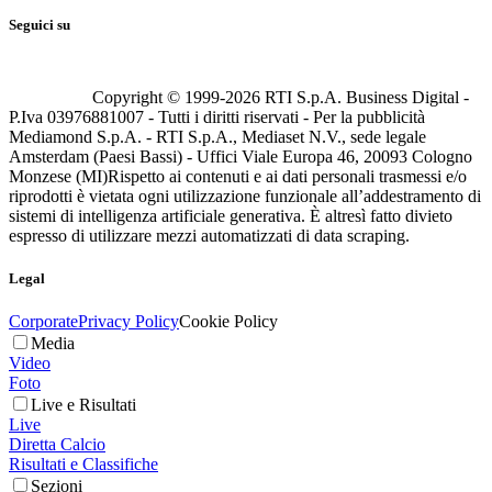
Seguici su
Copyright © 1999-
2026
RTI S.p.A. Business Digital -
P.Iva 03976881007 - Tutti i diritti riservati - Per la pubblicità
Mediamond S.p.A. - RTI S.p.A., Mediaset N.V., sede legale
Amsterdam (Paesi Bassi) - Uffici Viale Europa 46, 20093 Cologno
Monzese (MI)
Rispetto ai contenuti e ai dati personali trasmessi e/o
riprodotti è vietata ogni utilizzazione funzionale all’addestramento di
sistemi di intelligenza artificiale generativa. È altresì fatto divieto
espresso di utilizzare mezzi automatizzati di data scraping.
Legal
Corporate
Privacy Policy
Cookie Policy
Media
Video
Foto
Live e Risultati
Live
Diretta Calcio
Risultati e Classifiche
Sezioni