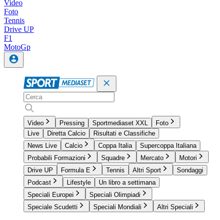
Video
Foto
Tennis
Drive UP
F1
MotoGp
Video
Pressing
Sportmediaset XXL
Foto
Live
Diretta Calcio
Risultati e Classifiche
News Live
Calcio
Coppa Italia
Supercoppa Italiana
Probabili Formazioni
Squadre
Mercato
Motori
Drive UP
Formula E
Tennis
Altri Sport
Sondaggi
Podcast
Lifestyle
Un libro a settimana
Speciali Europei
Speciali Olimpiadi
Speciale Scudetti
Speciali Mondiali
Altri Speciali