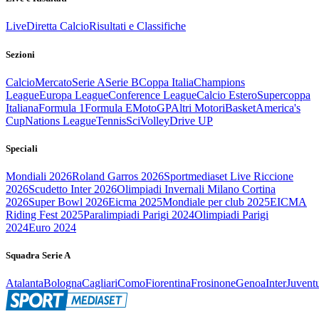
Live
Diretta Calcio
Risultati e Classifiche
Sezioni
Calcio
Mercato
Serie A
Serie B
Coppa Italia
Champions
League
Europa League
Conference League
Calcio Estero
Supercoppa
Italiana
Formula 1
Formula E
MotoGP
Altri Motori
Basket
America's
Cup
Nations League
Tennis
Sci
Volley
Drive UP
Speciali
Mondiali 2026
Roland Garros 2026
Sportmediaset Live Riccione
2026
Scudetto Inter 2026
Olimpiadi Invernali Milano Cortina
2026
Super Bowl 2026
Eicma 2025
Mondiale per club 2025
EICMA
Riding Fest 2025
Paralimpiadi Parigi 2024
Olimpiadi Parigi
2024
Euro 2024
Squadra Serie A
Atalanta
Bologna
Cagliari
Como
Fiorentina
Frosinone
Genoa
Inter
Juvent