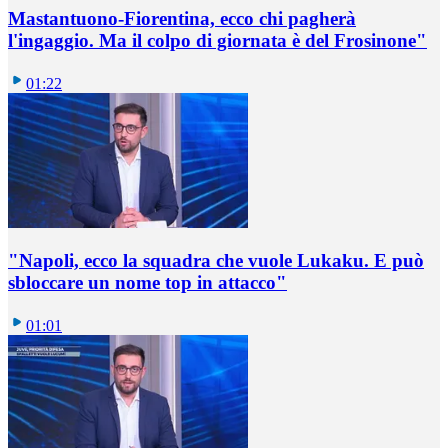
Mastantuono-Fiorentina, ecco chi pagherà
l'ingaggio. Ma il colpo di giornata è del Frosinone"
01:22
"Napoli, ecco la squadra che vuole Lukaku. E può
sbloccare un nome top in attacco"
01:01