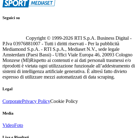
Seguici su
Copyright © 1999-
2026
RTI S.p.A. Business Digital -
P.Iva 03976881007 - Tutti i diritti riservati - Per la pubblicità
Mediamond S.p.A. - RTI S.p.A., Mediaset N.V., sede legale
Amsterdam (Paesi Bassi) - Uffici Viale Europa 46, 20093 Cologno
Monzese (MI)
Rispetto ai contenuti e ai dati personali trasmessi e/o
riprodotti è vietata ogni utilizzazione funzionale all’addestramento di
sistemi di intelligenza artificiale generativa. È altresì fatto divieto
espresso di utilizzare mezzi automatizzati di data scraping.
Legal
Corporate
Privacy Policy
Cookie Policy
Media
Video
Foto
Live e Risultati