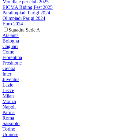
Mondiale per club 2025
EICMA Riding Fest 2025
Paralimpiadi Parigi 2024
Olimpiadi Parigi 2024
Euro 2024
Squadra Serie A
Atalanta
Bologna
Cagliari
Como
Fiorentina
Frosinone
Genoa
Inter
Juventus
Lazio
Lecce
Milan
Monza
Napoli
Parma
Roma
Sassuolo
Torino
Udinese