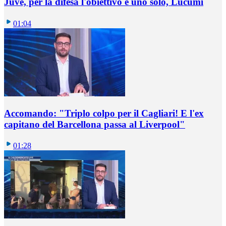
Juve, per la difesa l'obiettivo è uno solo, Lucumì
01:04
Accomando: "Triplo colpo per il Cagliari! E l'ex
capitano del Barcellona passa al Liverpool"
01:28