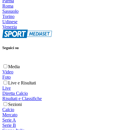
Parma
Roma
Sassuolo
Torino
Udinese
Venezia
Seguici su
Media
Video
Foto
Live e Risultati
Live
Diretta Calcio
Risultati e Classifiche
Sezioni
Calcio
Mercato
Serie A
Serie B