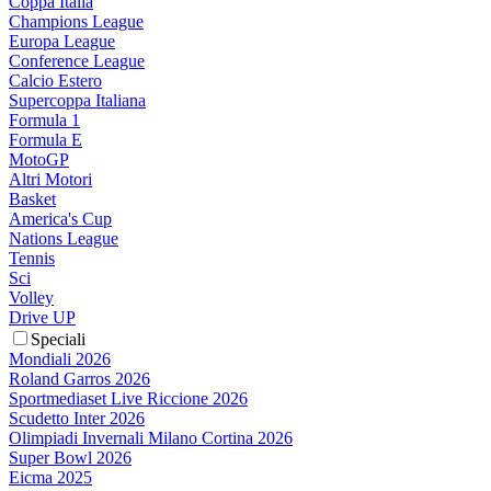
Coppa Italia
Champions League
Europa League
Conference League
Calcio Estero
Supercoppa Italiana
Formula 1
Formula E
MotoGP
Altri Motori
Basket
America's Cup
Nations League
Tennis
Sci
Volley
Drive UP
Speciali
Mondiali 2026
Roland Garros 2026
Sportmediaset Live Riccione 2026
Scudetto Inter 2026
Olimpiadi Invernali Milano Cortina 2026
Super Bowl 2026
Eicma 2025