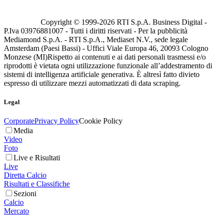
Copyright © 1999-
2026
RTI S.p.A. Business Digital -
P.Iva 03976881007 - Tutti i diritti riservati - Per la pubblicità
Mediamond S.p.A. - RTI S.p.A., Mediaset N.V., sede legale
Amsterdam (Paesi Bassi) - Uffici Viale Europa 46, 20093 Cologno
Monzese (MI)
Rispetto ai contenuti e ai dati personali trasmessi e/o
riprodotti è vietata ogni utilizzazione funzionale all’addestramento di
sistemi di intelligenza artificiale generativa. È altresì fatto divieto
espresso di utilizzare mezzi automatizzati di data scraping.
Legal
Corporate
Privacy Policy
Cookie Policy
Media
Video
Foto
Live e Risultati
Live
Diretta Calcio
Risultati e Classifiche
Sezioni
Calcio
Mercato