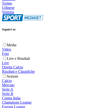
Torino
Udinese
Venezia
Seguici su
Media
Video
Foto
Live e Risultati
Live
Diretta Calcio
Risultati e Classifiche
Sezioni
Calcio
Mercato
Serie A
Serie B
Coppa Italia
Champions League
Europa League