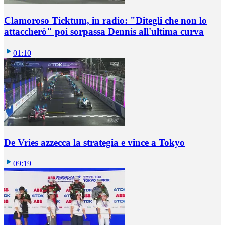
Clamoroso Ticktum, in radio: "Ditegli che non lo
attaccherò" poi sorpassa Dennis all'ultima curva
01:10
De Vries azzecca la strategia e vince a Tokyo
09:19