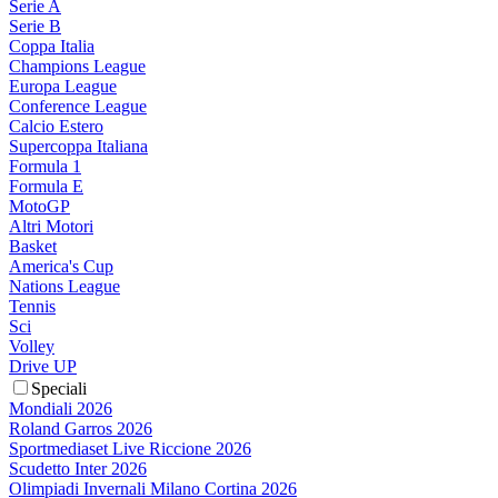
Serie A
Serie B
Coppa Italia
Champions League
Europa League
Conference League
Calcio Estero
Supercoppa Italiana
Formula 1
Formula E
MotoGP
Altri Motori
Basket
America's Cup
Nations League
Tennis
Sci
Volley
Drive UP
Speciali
Mondiali 2026
Roland Garros 2026
Sportmediaset Live Riccione 2026
Scudetto Inter 2026
Olimpiadi Invernali Milano Cortina 2026