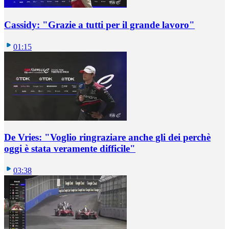
Cassidy: "Grazie a tutti per il grande lavoro"
01:15
De Vries: "Voglio ringraziare anche gli dei perchè
oggi è stata veramente difficile"
03:38