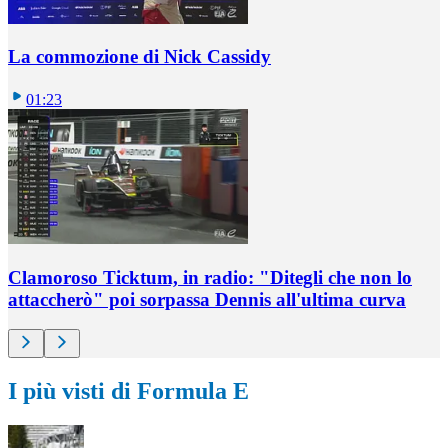
La commozione di Nick Cassidy
01:23
Clamoroso Ticktum, in radio: "Ditegli che non lo
attaccherò" poi sorpassa Dennis all'ultima curva
I più visti di Formula E