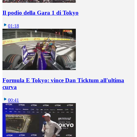
Il podio della Gara 1 di Tokyo
01:18
Formula E Tokyo: vince Dan Ticktum all'ultima
curva
00:41