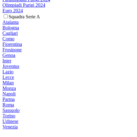
Olimpiadi Parigi 2024
Euro 2024
Squadra Serie A
Atalanta
Bologna
Cagliari
Como
Fiorentina
Frosinone
Genoa
Inter
Juventus
Lazio
Lecce
Milan
Monza
Napoli
Parma
Roma
Sassuolo
Torino
Udinese
Venezia