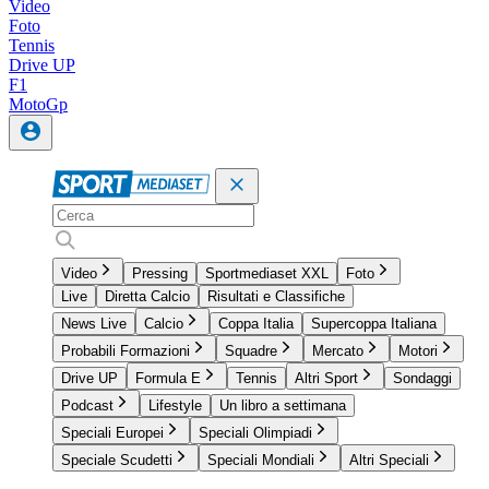
Video
Foto
Tennis
Drive UP
F1
MotoGp
Video
Pressing
Sportmediaset XXL
Foto
Live
Diretta Calcio
Risultati e Classifiche
News Live
Calcio
Coppa Italia
Supercoppa Italiana
Probabili Formazioni
Squadre
Mercato
Motori
Drive UP
Formula E
Tennis
Altri Sport
Sondaggi
Podcast
Lifestyle
Un libro a settimana
Speciali Europei
Speciali Olimpiadi
Speciale Scudetti
Speciali Mondiali
Altri Speciali