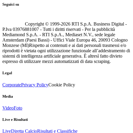
Seguici su
Copyright © 1999-
2026
RTI S.p.A. Business Digital -
P.Iva 03976881007 - Tutti i diritti riservati - Per la pubblicità
Mediamond S.p.A. - RTI S.p.A., Mediaset N.V., sede legale
Amsterdam (Paesi Bassi) - Uffici Viale Europa 46, 20093 Cologno
Monzese (MI)
Rispetto ai contenuti e ai dati personali trasmessi e/o
riprodotti è vietata ogni utilizzazione funzionale all’addestramento di
sistemi di intelligenza artificiale generativa. È altresì fatto divieto
espresso di utilizzare mezzi automatizzati di data scraping.
Legal
Corporate
Privacy Policy
Cookie Policy
Media
Video
Foto
Live e Risultati
Live
Diretta Calcio
Risultati e Classifiche