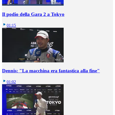
Il podio della Gara 2 a Tokyo
01:15
Dennis: "La macchina era fantastica alla fine"
01:02