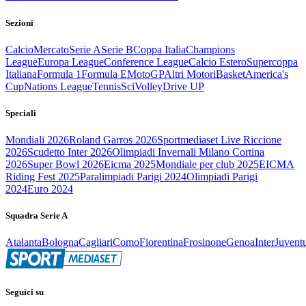
Sezioni
Calcio
Mercato
Serie A
Serie B
Coppa Italia
Champions
League
Europa League
Conference League
Calcio Estero
Supercoppa
Italiana
Formula 1
Formula E
MotoGP
Altri Motori
Basket
America's
Cup
Nations League
Tennis
Sci
Volley
Drive UP
Speciali
Mondiali 2026
Roland Garros 2026
Sportmediaset Live Riccione
2026
Scudetto Inter 2026
Olimpiadi Invernali Milano Cortina
2026
Super Bowl 2026
Eicma 2025
Mondiale per club 2025
EICMA
Riding Fest 2025
Paralimpiadi Parigi 2024
Olimpiadi Parigi
2024
Euro 2024
Squadra Serie A
Atalanta
Bologna
Cagliari
Como
Fiorentina
Frosinone
Genoa
Inter
Juvent
Seguici su