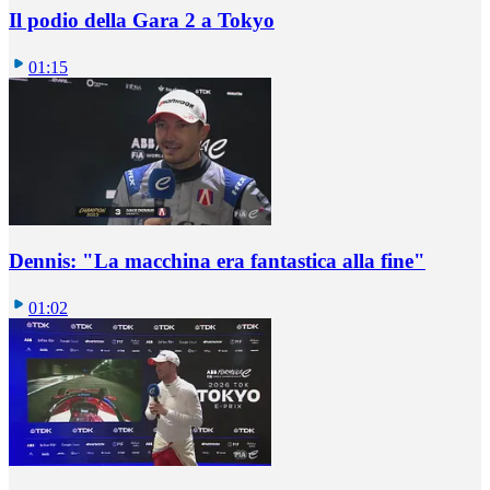
Il podio della Gara 2 a Tokyo
01:15
Dennis: "La macchina era fantastica alla fine"
01:02