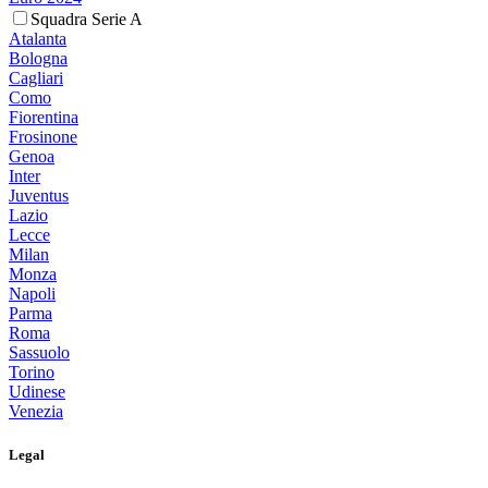
Squadra Serie A
Atalanta
Bologna
Cagliari
Como
Fiorentina
Frosinone
Genoa
Inter
Juventus
Lazio
Lecce
Milan
Monza
Napoli
Parma
Roma
Sassuolo
Torino
Udinese
Venezia
Legal