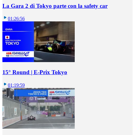
La Gara 2 di Tokyo parte con la safety car
01:26:56
15° Round | E-Prix Tokyo
01:19:59