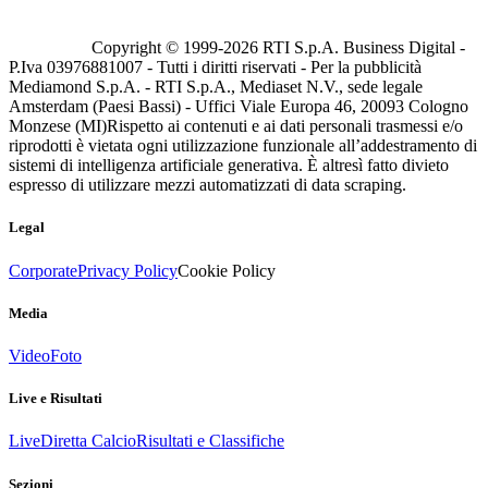
Copyright © 1999-
2026
RTI S.p.A. Business Digital -
P.Iva 03976881007 - Tutti i diritti riservati - Per la pubblicità
Mediamond S.p.A. - RTI S.p.A., Mediaset N.V., sede legale
Amsterdam (Paesi Bassi) - Uffici Viale Europa 46, 20093 Cologno
Monzese (MI)
Rispetto ai contenuti e ai dati personali trasmessi e/o
riprodotti è vietata ogni utilizzazione funzionale all’addestramento di
sistemi di intelligenza artificiale generativa. È altresì fatto divieto
espresso di utilizzare mezzi automatizzati di data scraping.
Legal
Corporate
Privacy Policy
Cookie Policy
Media
Video
Foto
Live e Risultati
Live
Diretta Calcio
Risultati e Classifiche
Sezioni