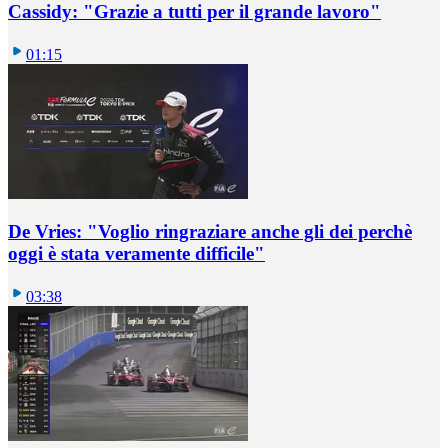
Cassidy: "Grazie a tutti per il grande lavoro"
01:15
De Vries: "Voglio ringraziare anche gli dei perchè
oggi è stata veramente difficile"
03:38