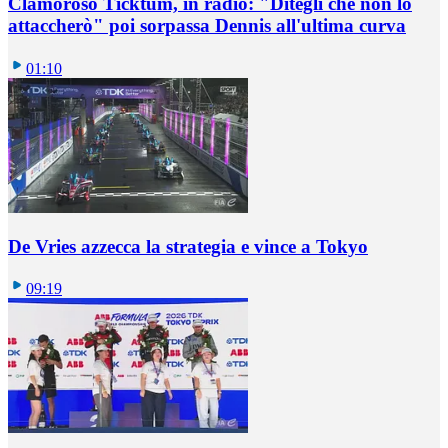
Clamoroso Ticktum, in radio: "Ditegli che non lo
attaccherò" poi sorpassa Dennis all'ultima curva
01:10
De Vries azzecca la strategia e vince a Tokyo
09:19