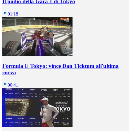
Il podio della Gara 1 di Tokyo
01:18
Formula E Tokyo: vince Dan Ticktum all'ultima
curva
00:41