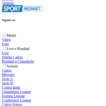
Venezia
Seguici su
Media
Video
Foto
Live e Risultati
Live
Diretta Calcio
Risultati e Classifiche
Sezioni
Calcio
Mercato
Serie A
Serie B
Coppa Italia
Champions League
Europa League
Conference League
Calcio Estero