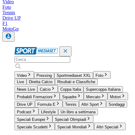
Video
Foto
Tennis
Drive UP
F1
MotoGp
Video
Pressing
Sportmediaset XXL
Foto
Live
Diretta Calcio
Risultati e Classifiche
News Live
Calcio
Coppa Italia
Supercoppa Italiana
Probabili Formazioni
Squadre
Mercato
Motori
Drive UP
Formula E
Tennis
Altri Sport
Sondaggi
Podcast
Lifestyle
Un libro a settimana
Speciali Europei
Speciali Olimpiadi
Speciale Scudetti
Speciali Mondiali
Altri Speciali