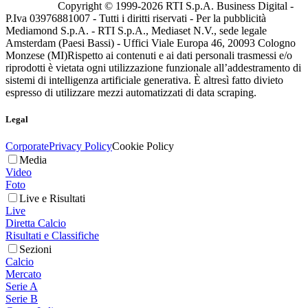
Copyright © 1999-
2026
RTI S.p.A. Business Digital -
P.Iva 03976881007 - Tutti i diritti riservati - Per la pubblicità
Mediamond S.p.A. - RTI S.p.A., Mediaset N.V., sede legale
Amsterdam (Paesi Bassi) - Uffici Viale Europa 46, 20093 Cologno
Monzese (MI)
Rispetto ai contenuti e ai dati personali trasmessi e/o
riprodotti è vietata ogni utilizzazione funzionale all’addestramento di
sistemi di intelligenza artificiale generativa. È altresì fatto divieto
espresso di utilizzare mezzi automatizzati di data scraping.
Legal
Corporate
Privacy Policy
Cookie Policy
Media
Video
Foto
Live e Risultati
Live
Diretta Calcio
Risultati e Classifiche
Sezioni
Calcio
Mercato
Serie A
Serie B