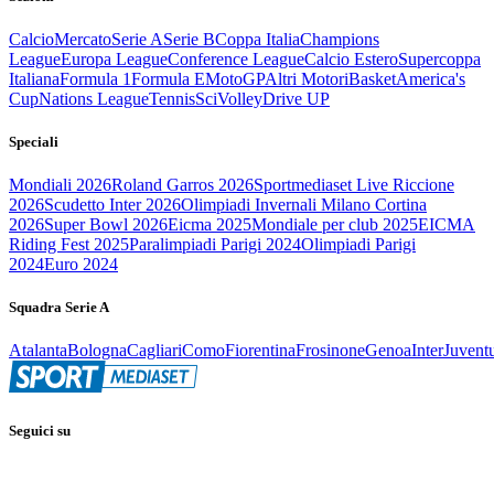
Calcio
Mercato
Serie A
Serie B
Coppa Italia
Champions
League
Europa League
Conference League
Calcio Estero
Supercoppa
Italiana
Formula 1
Formula E
MotoGP
Altri Motori
Basket
America's
Cup
Nations League
Tennis
Sci
Volley
Drive UP
Speciali
Mondiali 2026
Roland Garros 2026
Sportmediaset Live Riccione
2026
Scudetto Inter 2026
Olimpiadi Invernali Milano Cortina
2026
Super Bowl 2026
Eicma 2025
Mondiale per club 2025
EICMA
Riding Fest 2025
Paralimpiadi Parigi 2024
Olimpiadi Parigi
2024
Euro 2024
Squadra Serie A
Atalanta
Bologna
Cagliari
Como
Fiorentina
Frosinone
Genoa
Inter
Juvent
Seguici su