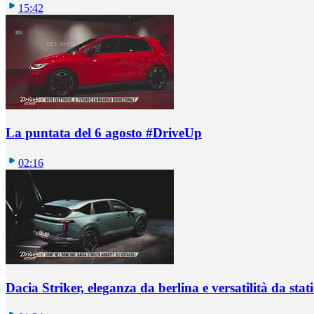
15:42
La puntata del 6 agosto #DriveUp
02:16
Dacia Striker, eleganza da berlina e versatilità da sta