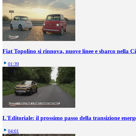
Fiat Topolino si rinnova, nuove linee e sbarco nella Ci
01:39
L'Editoriale: il prossimo passo della transizione energ
04:01