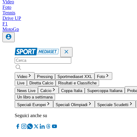
Video
Foto
Tennis
Drive UP
F1
MotoGp
Video
Pressing
Sportmediaset XXL
Foto
Live
Diretta Calcio
Risultati e Classifiche
News Live
Calcio
Coppa Italia
Supercoppa Italiana
Proba
Un libro a settimana
Speciali Europei
Speciali Olimpiadi
Speciale Scudetti
Seguici anche su