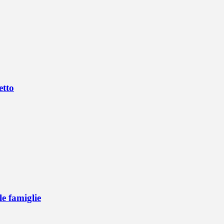
etto
e famiglie