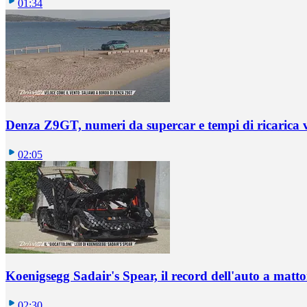
01:34
Denza Z9GT, numeri da supercar e tempi di ricarica v
02:05
Koenigsegg Sadair's Spear, il record dell'auto a matto
02:30