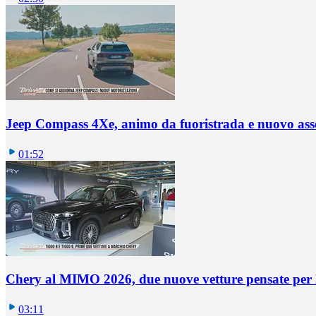
Jeep Compass 4Xe, animo da fuoristrada e nuovo ass
01:52
Chery al MIMO 2026, due nuove vetture pensate per l
03:11