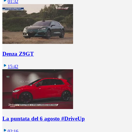
01:32
Denza Z9GT
15:42
La puntata del 6 agosto #DriveUp
02:16