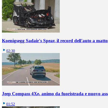
Koenigsegg Sadair's Spear, il record dell'auto a matto
02:30
Jeep Compass 4Xe, animo da fuoristrada e nuovo ass
01:52