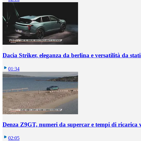
Dacia Striker, eleganza da berlina e versatilità da sta
01:34
Denza Z9GT, numeri da supercar e tempi di ricarica v
02:05