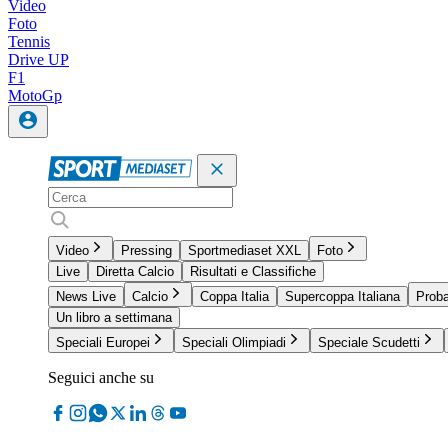
Video
Foto
Tennis
Drive UP
F1
MotoGp
Video
Pressing
Sportmediaset XXL
Foto
Live
Diretta Calcio
Risultati e Classifiche
News Live
Calcio
Coppa Italia
Supercoppa Italiana
Proba
Un libro a settimana
Speciali Europei
Speciali Olimpiadi
Speciale Scudetti
Seguici anche su