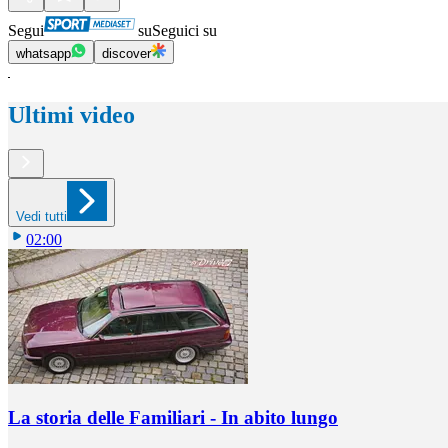
Segui
su
Seguici su
whatsapp
discover
Ultimi video
Vedi tutti
02:00
La storia delle Familiari - In abito lungo