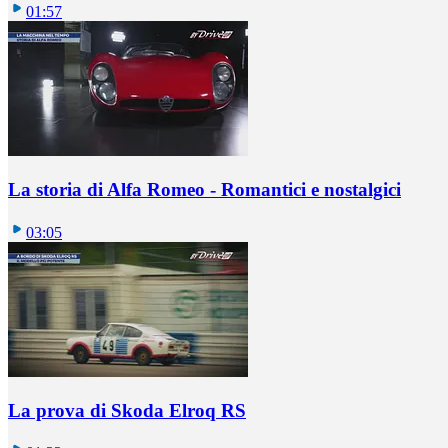
01:57
La storia di Alfa Romeo - Romantici e nostalgici
03:05
La prova di Skoda Elroq RS