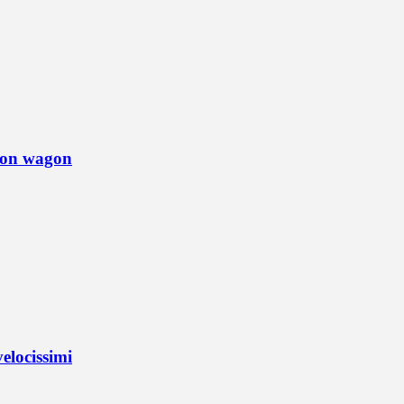
tion wagon
elocissimi