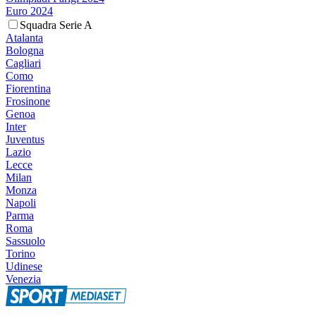
Euro 2024
Squadra Serie A
Atalanta
Bologna
Cagliari
Como
Fiorentina
Frosinone
Genoa
Inter
Juventus
Lazio
Lecce
Milan
Monza
Napoli
Parma
Roma
Sassuolo
Torino
Udinese
Venezia