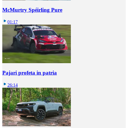
McMurtry Spéirling Pure
01:17
Pajari profeta in patria
26:14