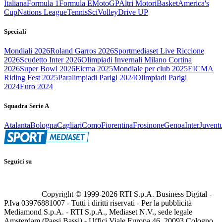
Italiana
Formula 1
Formula E
MotoGP
Altri Motori
Basket
America's
Cup
Nations League
Tennis
Sci
Volley
Drive UP
Speciali
Mondiali 2026
Roland Garros 2026
Sportmediaset Live Riccione
2026
Scudetto Inter 2026
Olimpiadi Invernali Milano Cortina
2026
Super Bowl 2026
Eicma 2025
Mondiale per club 2025
EICMA
Riding Fest 2025
Paralimpiadi Parigi 2024
Olimpiadi Parigi
2024
Euro 2024
Squadra Serie A
Atalanta
Bologna
Cagliari
Como
Fiorentina
Frosinone
Genoa
Inter
Juvent
Seguici su
Copyright © 1999-
2026
RTI S.p.A. Business Digital -
P.Iva 03976881007 - Tutti i diritti riservati - Per la pubblicità
Mediamond S.p.A. - RTI S.p.A., Mediaset N.V., sede legale
Amsterdam (Paesi Bassi) - Uffici Viale Europa 46, 20093 Cologno