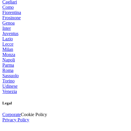
Cagliari
Como
Fiorentina
Frosinone
Genoa
Inter
Juventus
Lazio
Lecce
Milan
Monza
Napoli
Parma
Roma
Sassuolo
Torino
Udinese
Venezia
Legal
Corporate
Cookie Policy
Privacy Policy