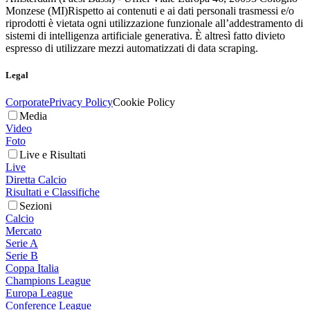
Monzese (MI)
Rispetto ai contenuti e ai dati personali trasmessi e/o
riprodotti è vietata ogni utilizzazione funzionale all’addestramento di
sistemi di intelligenza artificiale generativa. È altresì fatto divieto
espresso di utilizzare mezzi automatizzati di data scraping.
Legal
Corporate
Privacy Policy
Cookie Policy
Media
Video
Foto
Live e Risultati
Live
Diretta Calcio
Risultati e Classifiche
Sezioni
Calcio
Mercato
Serie A
Serie B
Coppa Italia
Champions League
Europa League
Conference League