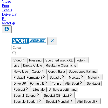
Video
Foto
Tennis
Drive UP
F1
MotoGp
Video
Pressing
Sportmediaset XXL
Foto
Live
Diretta Calcio
Risultati e Classifiche
News Live
Calcio
Coppa Italia
Supercoppa Italiana
Probabili Formazioni
Squadre
Mercato
Motori
Drive UP
Formula E
Tennis
Altri Sport
Sondaggi
Podcast
Lifestyle
Un libro a settimana
Speciali Europei
Speciali Olimpiadi
Speciale Scudetti
Speciali Mondiali
Altri Speciali