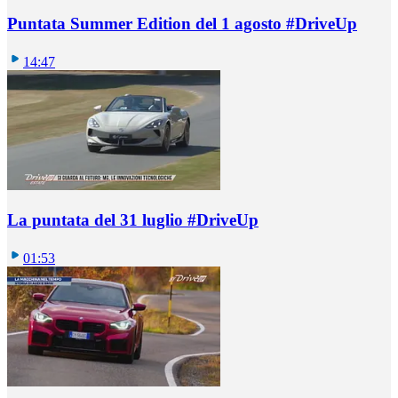
Puntata Summer Edition del 1 agosto #DriveUp
14:47
La puntata del 31 luglio #DriveUp
01:53