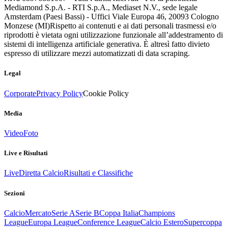
Mediamond S.p.A. - RTI S.p.A., Mediaset N.V., sede legale
Amsterdam (Paesi Bassi) - Uffici Viale Europa 46, 20093 Cologno
Monzese (MI)
Rispetto ai contenuti e ai dati personali trasmessi e/o
riprodotti è vietata ogni utilizzazione funzionale all’addestramento di
sistemi di intelligenza artificiale generativa. È altresì fatto divieto
espresso di utilizzare mezzi automatizzati di data scraping.
Legal
Corporate
Privacy Policy
Cookie Policy
Media
Video
Foto
Live e Risultati
Live
Diretta Calcio
Risultati e Classifiche
Sezioni
Calcio
Mercato
Serie A
Serie B
Coppa Italia
Champions
League
Europa League
Conference League
Calcio Estero
Supercoppa