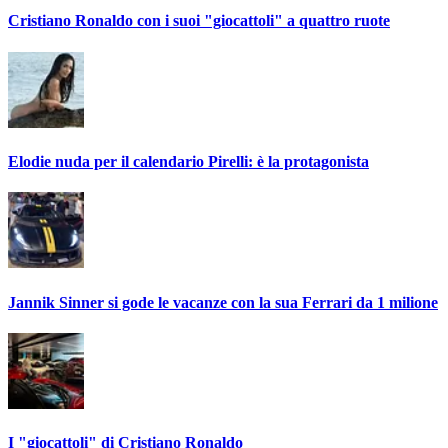
Cristiano Ronaldo con i suoi "giocattoli" a quattro ruote
Elodie nuda per il calendario Pirelli: è la protagonista
Jannik Sinner si gode le vacanze con la sua Ferrari da 1 milione
I "giocattoli" di Cristiano Ronaldo