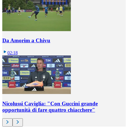
Da Amorim a Chivu
02:18
Nicolussi Caviglia: "Con Guccini grande
opportunità di fare quattro chiacchere"