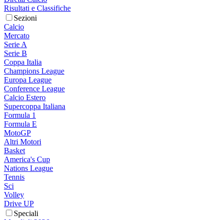
Risultati e Classifiche
Sezioni
Calcio
Mercato
Serie A
Serie B
Coppa Italia
Champions League
Europa League
Conference League
Calcio Estero
Supercoppa Italiana
Formula 1
Formula E
MotoGP
Altri Motori
Basket
America's Cup
Nations League
Tennis
Sci
Volley
Drive UP
Speciali