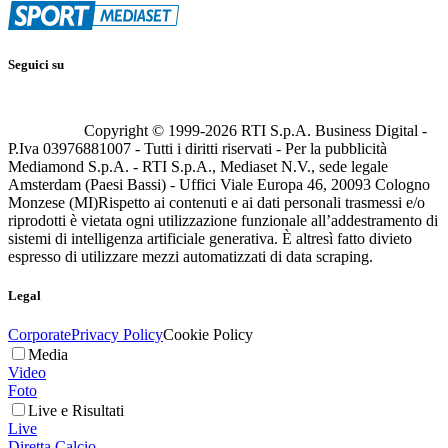
Seguici su
Copyright © 1999-
2026
RTI S.p.A. Business Digital -
P.Iva 03976881007 - Tutti i diritti riservati - Per la pubblicità
Mediamond S.p.A. - RTI S.p.A., Mediaset N.V., sede legale
Amsterdam (Paesi Bassi) - Uffici Viale Europa 46, 20093 Cologno
Monzese (MI)
Rispetto ai contenuti e ai dati personali trasmessi e/o
riprodotti è vietata ogni utilizzazione funzionale all’addestramento di
sistemi di intelligenza artificiale generativa. È altresì fatto divieto
espresso di utilizzare mezzi automatizzati di data scraping.
Legal
Corporate
Privacy Policy
Cookie Policy
Media
Video
Foto
Live e Risultati
Live
Diretta Calcio