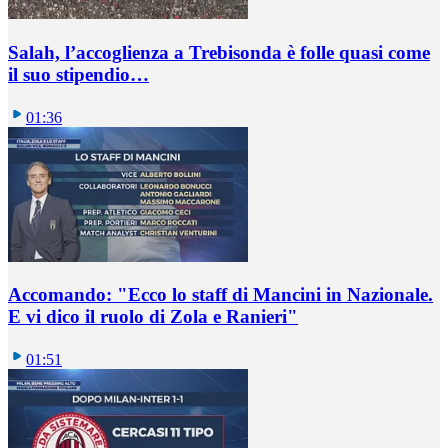
Salah, l’accoglienza a Trebisonda è folle quasi come
il suo stipendio…
01:36
Accomando: "Ecco lo staff di Mancini in Nazionale.
E vi dico il ruolo di Zola e Ranieri"
01:51