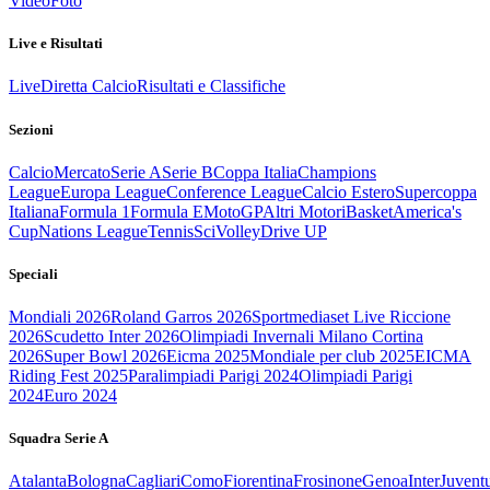
Video
Foto
Live e Risultati
Live
Diretta Calcio
Risultati e Classifiche
Sezioni
Calcio
Mercato
Serie A
Serie B
Coppa Italia
Champions
League
Europa League
Conference League
Calcio Estero
Supercoppa
Italiana
Formula 1
Formula E
MotoGP
Altri Motori
Basket
America's
Cup
Nations League
Tennis
Sci
Volley
Drive UP
Speciali
Mondiali 2026
Roland Garros 2026
Sportmediaset Live Riccione
2026
Scudetto Inter 2026
Olimpiadi Invernali Milano Cortina
2026
Super Bowl 2026
Eicma 2025
Mondiale per club 2025
EICMA
Riding Fest 2025
Paralimpiadi Parigi 2024
Olimpiadi Parigi
2024
Euro 2024
Squadra Serie A
Atalanta
Bologna
Cagliari
Como
Fiorentina
Frosinone
Genoa
Inter
Juvent