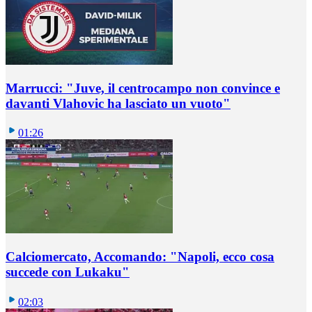
Marrucci: "Juve, il centrocampo non convince e
davanti Vlahovic ha lasciato un vuoto"
01:26
Calciomercato, Accomando: "Napoli, ecco cosa
succede con Lukaku"
02:03