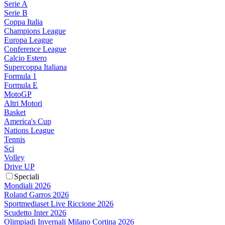
Serie A
Serie B
Coppa Italia
Champions League
Europa League
Conference League
Calcio Estero
Supercoppa Italiana
Formula 1
Formula E
MotoGP
Altri Motori
Basket
America's Cup
Nations League
Tennis
Sci
Volley
Drive UP
Speciali
Mondiali 2026
Roland Garros 2026
Sportmediaset Live Riccione 2026
Scudetto Inter 2026
Olimpiadi Invernali Milano Cortina 2026