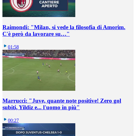
Raimondi: "Milan, si vede la filosofia di Amorim.
C'è però da lavorare su…"
01:58
Marrucci: "Juve, quante note positive! Zero gol
subiti, Yildiz e... l'uomo in più"
00:27