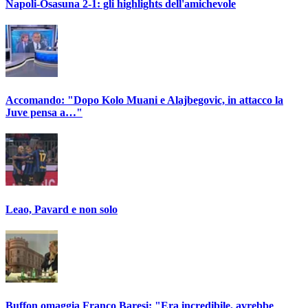
Napoli-Osasuna 2-1: gli highlights dell'amichevole
Accomando: "Dopo Kolo Muani e Alajbegovic, in attacco la
Juve pensa a…"
Leao, Pavard e non solo
Buffon omaggia Franco Baresi: "Era incredibile, avrebbe