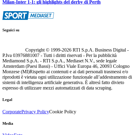
Milan-Inter 1-1: gli highlights del derby di Perth
Seguici su
Copyright © 1999-
2026
RTI S.p.A. Business Digital -
P.Iva 03976881007 - Tutti i diritti riservati - Per la pubblicità
Mediamond S.p.A. - RTI S.p.A., Mediaset N.V., sede legale
Amsterdam (Paesi Bassi) - Uffici Viale Europa 46, 20093 Cologno
Monzese (MI)
Rispetto ai contenuti e ai dati personali trasmessi e/o
riprodotti è vietata ogni utilizzazione funzionale all’addestramento di
sistemi di intelligenza artificiale generativa. È altresì fatto divieto
espresso di utilizzare mezzi automatizzati di data scraping.
Legal
Corporate
Privacy Policy
Cookie Policy
Media