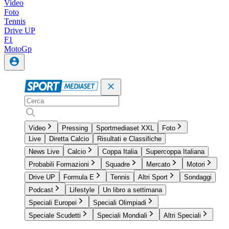
Video
Foto
Tennis
Drive UP
F1
MotoGp
Video
Pressing
Sportmediaset XXL
Foto
Live
Diretta Calcio
Risultati e Classifiche
News Live
Calcio
Coppa Italia
Supercoppa Italiana
Probabili Formazioni
Squadre
Mercato
Motori
Drive UP
Formula E
Tennis
Altri Sport
Sondaggi
Podcast
Lifestyle
Un libro a settimana
Speciali Europei
Speciali Olimpiadi
Speciale Scudetti
Speciali Mondiali
Altri Speciali