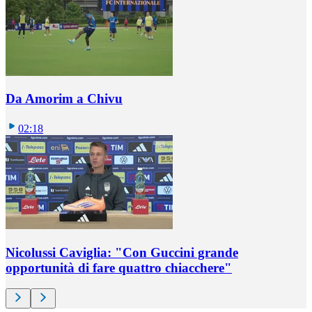
Da Amorim a Chivu
02:18
Nicolussi Caviglia: "Con Guccini grande
opportunità di fare quattro chiacchere"