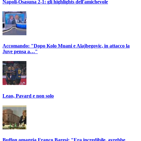
Napoli-Osasuna 2-1: gli highlights dell'amichevole
Accomando: "Dopo Kolo Muani e Alajbegovic, in attacco la
Juve pensa a…"
Leao, Pavard e non solo
Buffon omaggia Franco Baresi: "Era incredibile, avrebbe