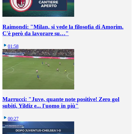
Raimondi: "Milan, si vede la filosofia di Amorim.
C'è però da lavorare su…"
01:58
Marrucci: "Juve, quante note positive! Zero gol
subiti, Yildiz e... l'uomo in più"
00:27