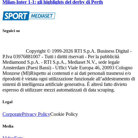
Milan-Inter 1-1: gli highlights del derby di Perth
Seguici su
Copyright © 1999-
2026
RTI S.p.A. Business Digital -
P.Iva 03976881007 - Tutti i diritti riservati - Per la pubblicità
Mediamond S.p.A. - RTI S.p.A., Mediaset N.V., sede legale
Amsterdam (Paesi Bassi) - Uffici Viale Europa 46, 20093 Cologno
Monzese (MI)
Rispetto ai contenuti e ai dati personali trasmessi e/o
riprodotti è vietata ogni utilizzazione funzionale all’addestramento di
sistemi di intelligenza artificiale generativa. È altresì fatto divieto
espresso di utilizzare mezzi automatizzati di data scraping.
Legal
Corporate
Privacy Policy
Cookie Policy
Media