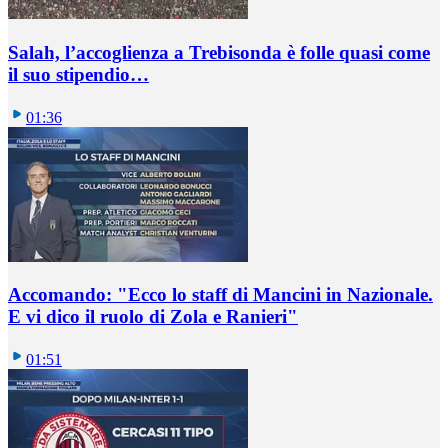
Salah, l’accoglienza a Trebisonda è folle quasi come
il suo stipendio…
01:36
Accomando: "Ecco lo staff di Mancini in Nazionale.
E vi dico il ruolo di Zola e Ranieri"
01:51