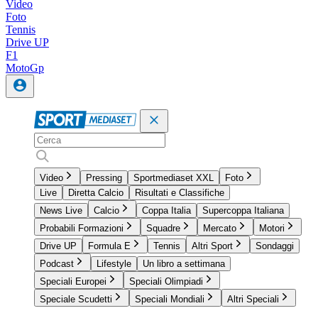
Video
Foto
Tennis
Drive UP
F1
MotoGp
Video
Pressing
Sportmediaset XXL
Foto
Live
Diretta Calcio
Risultati e Classifiche
News Live
Calcio
Coppa Italia
Supercoppa Italiana
Probabili Formazioni
Squadre
Mercato
Motori
Drive UP
Formula E
Tennis
Altri Sport
Sondaggi
Podcast
Lifestyle
Un libro a settimana
Speciali Europei
Speciali Olimpiadi
Speciale Scudetti
Speciali Mondiali
Altri Speciali