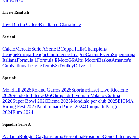
Video
Foto
Live e Risultati
Live
Diretta Calcio
Risultati e Classifiche
Sezioni
Calcio
Mercato
Serie A
Serie B
Coppa Italia
Champions
League
Europa League
Conference League
Calcio Estero
Supercoppa
Italiana
Formula 1
Formula E
MotoGP
Altri Motori
Basket
America's
Cup
Nations League
Tennis
Sci
Volley
Drive UP
Speciali
Mondiali 2026
Roland Garros 2026
Sportmediaset Live Riccione
2026
Scudetto Inter 2026
Olimpiadi Invernali Milano Cortina
2026
Super Bowl 2026
Eicma 2025
Mondiale per club 2025
EICMA
Riding Fest 2025
Paralimpiadi Parigi 2024
Olimpiadi Parigi
2024
Euro 2024
Squadra Serie A
Atalanta
Bologna
Cagliari
Como
Fiorentina
Frosinone
Genoa
Inter
Juvent