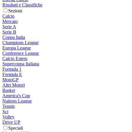
Risultati e Classifiche
Sezioni
Calcio
Mercato
Serie A
Serie B
Coppa Italia
Champions League
Europa League
Conference League
Calcio Estero
Supercoppa Italiana
Formula 1
Formula E
MotoGP
Altri Motori
Basket
America's Cup
Nations League
Tennis
Sci
Volley
Drive UP
Speciali