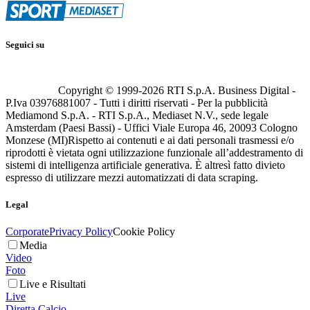
Seguici su
Copyright © 1999-
2026
RTI S.p.A. Business Digital -
P.Iva 03976881007 - Tutti i diritti riservati - Per la pubblicità
Mediamond S.p.A. - RTI S.p.A., Mediaset N.V., sede legale
Amsterdam (Paesi Bassi) - Uffici Viale Europa 46, 20093 Cologno
Monzese (MI)
Rispetto ai contenuti e ai dati personali trasmessi e/o
riprodotti è vietata ogni utilizzazione funzionale all’addestramento di
sistemi di intelligenza artificiale generativa. È altresì fatto divieto
espresso di utilizzare mezzi automatizzati di data scraping.
Legal
Corporate
Privacy Policy
Cookie Policy
Media
Video
Foto
Live e Risultati
Live
Diretta Calcio