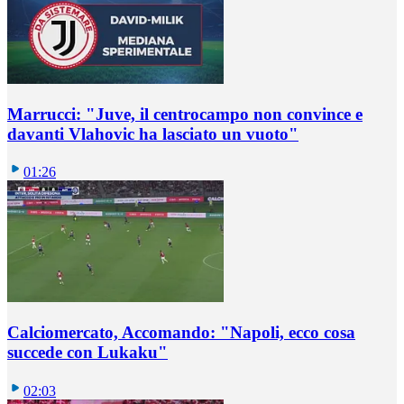
Marrucci: "Juve, il centrocampo non convince e
davanti Vlahovic ha lasciato un vuoto"
01:26
Calciomercato, Accomando: "Napoli, ecco cosa
succede con Lukaku"
02:03