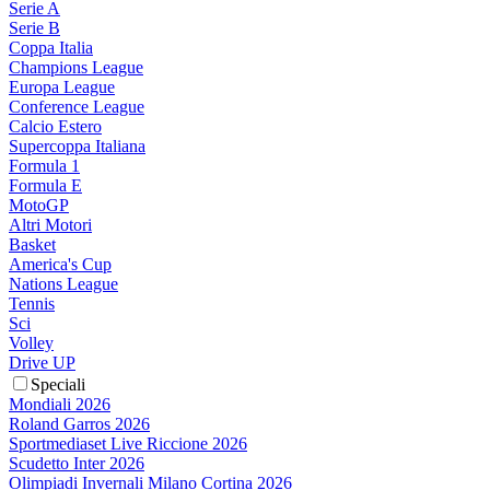
Serie A
Serie B
Coppa Italia
Champions League
Europa League
Conference League
Calcio Estero
Supercoppa Italiana
Formula 1
Formula E
MotoGP
Altri Motori
Basket
America's Cup
Nations League
Tennis
Sci
Volley
Drive UP
Speciali
Mondiali 2026
Roland Garros 2026
Sportmediaset Live Riccione 2026
Scudetto Inter 2026
Olimpiadi Invernali Milano Cortina 2026