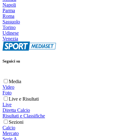
Napoli
Parma
Roma
Sassuolo
Torino
Udinese
Venezia
Seguici su
Media
Video
Foto
Live e Risultati
Live
Diretta Calcio
Risultati e Classifiche
Sezioni
Calcio
Mercato
Serie A