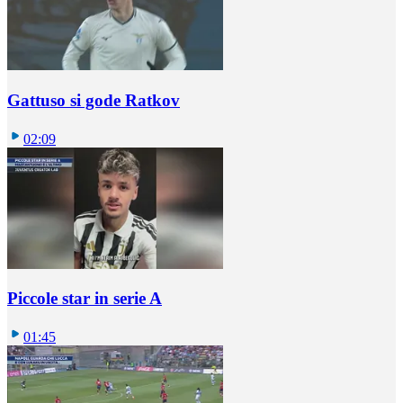
Gattuso si gode Ratkov
02:09
Piccole star in serie A
01:45