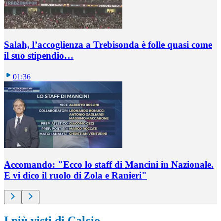
Salah, l’accoglienza a Trebisonda è folle quasi come
il suo stipendio…
01:36
Accomando: "Ecco lo staff di Mancini in Nazionale.
E vi dico il ruolo di Zola e Ranieri"
I più visti di Calcio