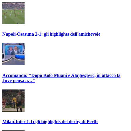
Napoli-Osasuna 2-1: gli highlights dell'amichevole
Accomando: "Dopo Kolo Muani e Alajbegovic, in attacco la
Juve pensa a…"
Milan-Inter 1-1: gli highlights del derby di Perth