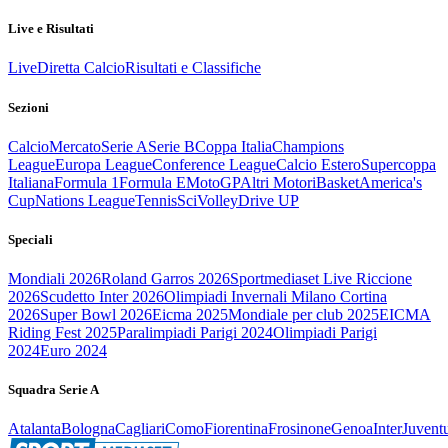
Live e Risultati
Live
Diretta Calcio
Risultati e Classifiche
Sezioni
Calcio
Mercato
Serie A
Serie B
Coppa Italia
Champions
League
Europa League
Conference League
Calcio Estero
Supercoppa
Italiana
Formula 1
Formula E
MotoGP
Altri Motori
Basket
America's
Cup
Nations League
Tennis
Sci
Volley
Drive UP
Speciali
Mondiali 2026
Roland Garros 2026
Sportmediaset Live Riccione
2026
Scudetto Inter 2026
Olimpiadi Invernali Milano Cortina
2026
Super Bowl 2026
Eicma 2025
Mondiale per club 2025
EICMA
Riding Fest 2025
Paralimpiadi Parigi 2024
Olimpiadi Parigi
2024
Euro 2024
Squadra Serie A
Atalanta
Bologna
Cagliari
Como
Fiorentina
Frosinone
Genoa
Inter
Juvent