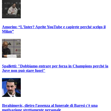
Amorim: “L’Inter? Aprite YouTube e capirete perché scelgo il
Milan”
Spalletti: "Dobbiamo entrare per forza in Champions perché la
Juve non può stare fuori"
Ibrahimovic, dietro l'assenza al funerale di Baresi c'è una
motivazione strettamente personale