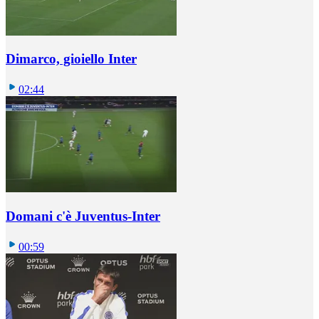
Dimarco, gioiello Inter
02:44
Domani c'è Juventus-Inter
00:59