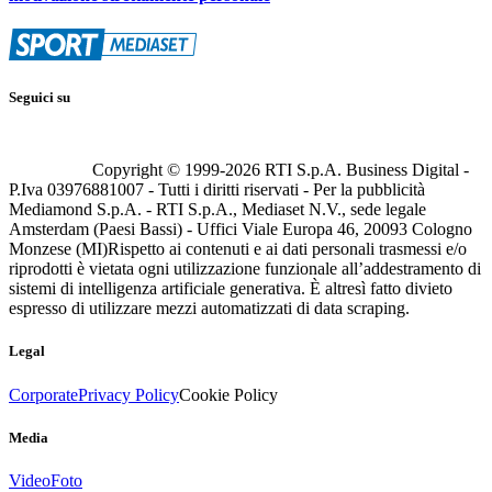
Seguici su
Copyright © 1999-
2026
RTI S.p.A. Business Digital -
P.Iva 03976881007 - Tutti i diritti riservati - Per la pubblicità
Mediamond S.p.A. - RTI S.p.A., Mediaset N.V., sede legale
Amsterdam (Paesi Bassi) - Uffici Viale Europa 46, 20093 Cologno
Monzese (MI)
Rispetto ai contenuti e ai dati personali trasmessi e/o
riprodotti è vietata ogni utilizzazione funzionale all’addestramento di
sistemi di intelligenza artificiale generativa. È altresì fatto divieto
espresso di utilizzare mezzi automatizzati di data scraping.
Legal
Corporate
Privacy Policy
Cookie Policy
Media
Video
Foto