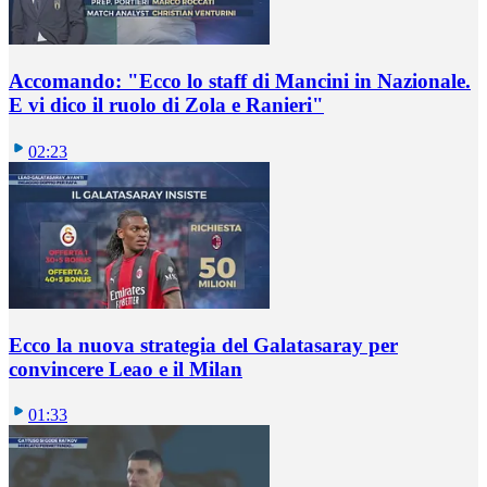
Accomando: "Ecco lo staff di Mancini in Nazionale.
E vi dico il ruolo di Zola e Ranieri"
02:23
Ecco la nuova strategia del Galatasaray per
convincere Leao e il Milan
01:33