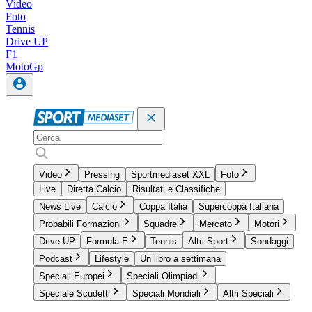
Video
Foto
Tennis
Drive UP
F1
MotoGp
Video
Pressing
Sportmediaset XXL
Foto
Live
Diretta Calcio
Risultati e Classifiche
News Live
Calcio
Coppa Italia
Supercoppa Italiana
Probabili Formazioni
Squadre
Mercato
Motori
Drive UP
Formula E
Tennis
Altri Sport
Sondaggi
Podcast
Lifestyle
Un libro a settimana
Speciali Europei
Speciali Olimpiadi
Speciale Scudetti
Speciali Mondiali
Altri Speciali