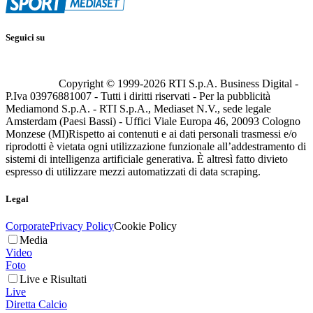
Seguici su
Copyright © 1999-
2026
RTI S.p.A. Business Digital -
P.Iva 03976881007 - Tutti i diritti riservati - Per la pubblicità
Mediamond S.p.A. - RTI S.p.A., Mediaset N.V., sede legale
Amsterdam (Paesi Bassi) - Uffici Viale Europa 46, 20093 Cologno
Monzese (MI)
Rispetto ai contenuti e ai dati personali trasmessi e/o
riprodotti è vietata ogni utilizzazione funzionale all’addestramento di
sistemi di intelligenza artificiale generativa. È altresì fatto divieto
espresso di utilizzare mezzi automatizzati di data scraping.
Legal
Corporate
Privacy Policy
Cookie Policy
Media
Video
Foto
Live e Risultati
Live
Diretta Calcio