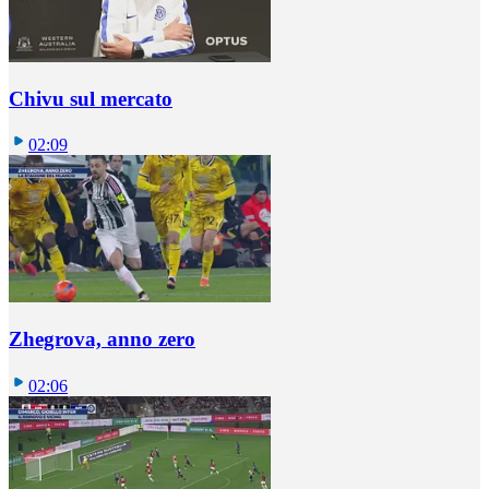
Chivu sul mercato
02:09
Zhegrova, anno zero
02:06