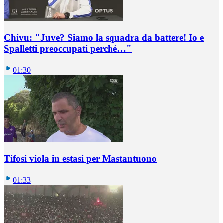
Chivu: "Juve? Siamo la squadra da battere! Io e
Spalletti preoccupati perché…"
01:30
Tifosi viola in estasi per Mastantuono
01:33