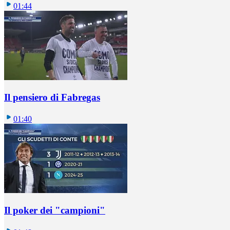
01:44
Il pensiero di Fabregas
01:40
Il poker dei "campioni"