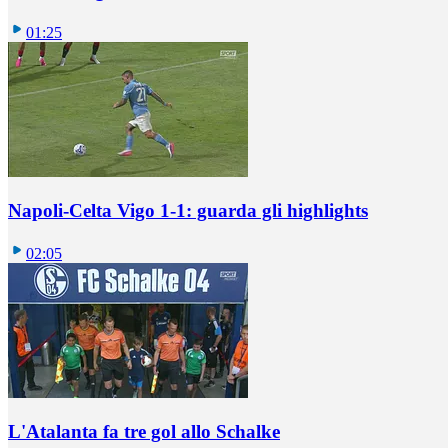
01:25
Napoli-Celta Vigo 1-1: guarda gli highlights
02:05
L'Atalanta fa tre gol allo Schalke