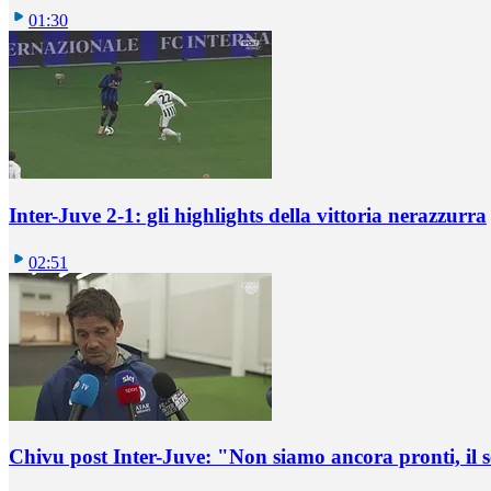
01:30
Inter-Juve 2-1: gli highlights della vittoria nerazzurra
02:51
Chivu post Inter-Juve: "Non siamo ancora pronti, il