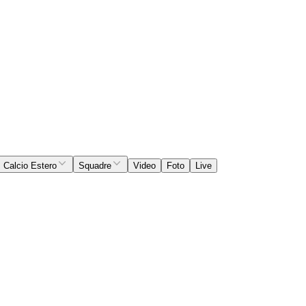
Calcio Estero
Squadre
Video
Foto
Live