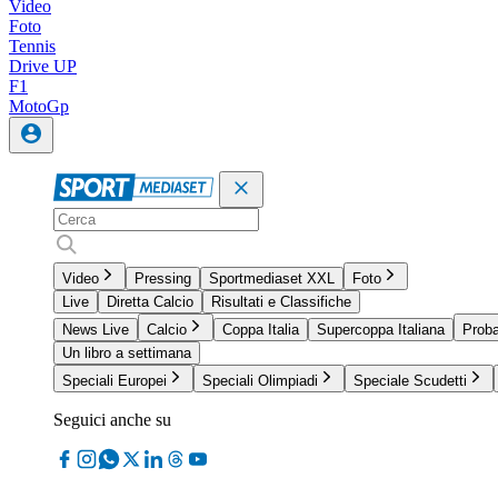
Video
Foto
Tennis
Drive UP
F1
MotoGp
Video
Pressing
Sportmediaset XXL
Foto
Live
Diretta Calcio
Risultati e Classifiche
News Live
Calcio
Coppa Italia
Supercoppa Italiana
Proba
Un libro a settimana
Speciali Europei
Speciali Olimpiadi
Speciale Scudetti
Seguici anche su