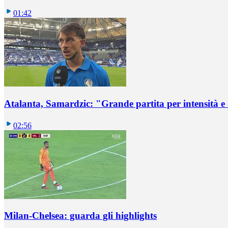
01:42
Atalanta, Samardzic: "Grande partita per intensità e
02:56
Milan-Chelsea: guarda gli highlights