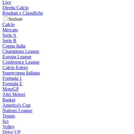
Live
Diretta Calcio
Risultati e Classifiche
Sezioni
Calcio
Mercato
Serie A
Serie B
Coppa Italia
Champions League
Europa League
Conference League
Calcio Estero
Supercoppa Italiana
Formula 1
Formula E
MotoGP
Altri Motori
Basket
America's Cup
Nations League
Tennis
Sci
Volley
Drive UP