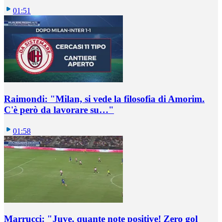
01:51
Raimondi: "Milan, si vede la filosofia di Amorim.
C'è però da lavorare su…"
01:58
Marrucci: "Juve, quante note positive! Zero gol