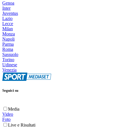
Genoa
Inter
Juventus
Lazio
Lecce
Milan
Monza
Napoli
Parma
Roma
Sassuolo
Torino
Udinese
Venezia
Seguici su
Media
Video
Foto
Live e Risultati