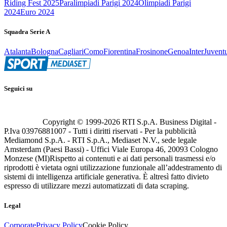
Riding Fest 2025
Paralimpiadi Parigi 2024
Olimpiadi Parigi
2024
Euro 2024
Squadra Serie A
Atalanta
Bologna
Cagliari
Como
Fiorentina
Frosinone
Genoa
Inter
Juvent
Seguici su
Copyright © 1999-
2026
RTI S.p.A. Business Digital -
P.Iva 03976881007 - Tutti i diritti riservati - Per la pubblicità
Mediamond S.p.A. - RTI S.p.A., Mediaset N.V., sede legale
Amsterdam (Paesi Bassi) - Uffici Viale Europa 46, 20093 Cologno
Monzese (MI)
Rispetto ai contenuti e ai dati personali trasmessi e/o
riprodotti è vietata ogni utilizzazione funzionale all’addestramento di
sistemi di intelligenza artificiale generativa. È altresì fatto divieto
espresso di utilizzare mezzi automatizzati di data scraping.
Legal
Corporate
Privacy Policy
Cookie Policy