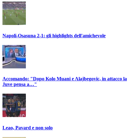
Napoli-Osasuna 2-1: gli highlights dell'amichevole
Accomando: "Dopo Kolo Muani e Alajbegovic, in attacco la
Juve pensa a…"
Leao, Pavard e non solo