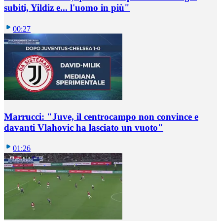
subiti, Yildiz e... l'uomo in più"
00:27
Marrucci: "Juve, il centrocampo non convince e
davanti Vlahovic ha lasciato un vuoto"
01:26