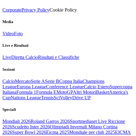
Corporate
Privacy Policy
Cookie Policy
Media
Video
Foto
Live e Risultati
Live
Diretta Calcio
Risultati e Classifiche
Sezioni
Calcio
Mercato
Serie A
Serie B
Coppa Italia
Champions
League
Europa League
Conference League
Calcio Estero
Supercoppa
Italiana
Formula 1
Formula E
MotoGP
Altri Motori
Basket
America's
Cup
Nations League
Tennis
Sci
Volley
Drive UP
Speciali
Mondiali 2026
Roland Garros 2026
Sportmediaset Live Riccione
2026
Scudetto Inter 2026
Olimpiadi Invernali Milano Cortina
2026
Super Bowl 2026
Eicma 2025
Mondiale per club 2025
EICMA