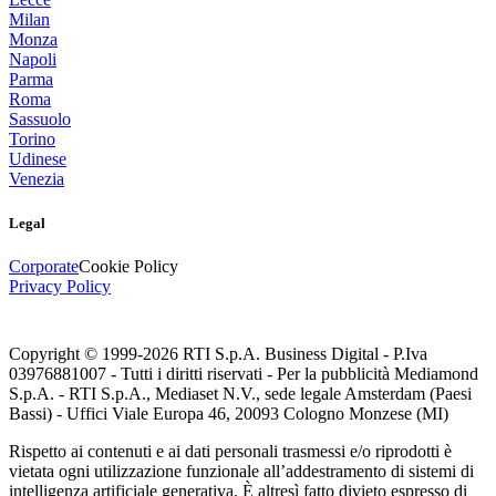
Milan
Monza
Napoli
Parma
Roma
Sassuolo
Torino
Udinese
Venezia
Legal
Corporate
Cookie Policy
Privacy Policy
Copyright © 1999-
2026
RTI S.p.A. Business Digital - P.Iva
03976881007 - Tutti i diritti riservati - Per la pubblicità Mediamond
S.p.A. - RTI S.p.A., Mediaset N.V., sede legale Amsterdam (Paesi
Bassi) - Uffici Viale Europa 46, 20093 Cologno Monzese (MI)
Rispetto ai contenuti e ai dati personali trasmessi e/o riprodotti è
vietata ogni utilizzazione funzionale all’addestramento di sistemi di
intelligenza artificiale generativa. È altresì fatto divieto espresso di