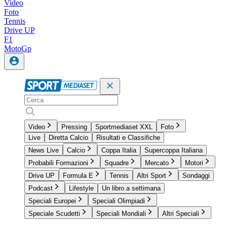
Video
Foto
Tennis
Drive UP
F1
MotoGp
Video
Pressing
Sportmediaset XXL
Foto
Live
Diretta Calcio
Risultati e Classifiche
News Live
Calcio
Coppa Italia
Supercoppa Italiana
Probabili Formazioni
Squadre
Mercato
Motori
Drive UP
Formula E
Tennis
Altri Sport
Sondaggi
Podcast
Lifestyle
Un libro a settimana
Speciali Europei
Speciali Olimpiadi
Speciale Scudetti
Speciali Mondiali
Altri Speciali