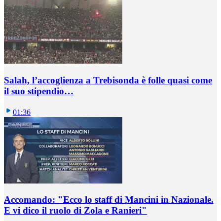
Salah, l’accoglienza a Trebisonda è folle quasi come
il suo stipendio…
01:36
Accomando: "Ecco lo staff di Mancini in Nazionale.
E vi dico il ruolo di Zola e Ranieri"