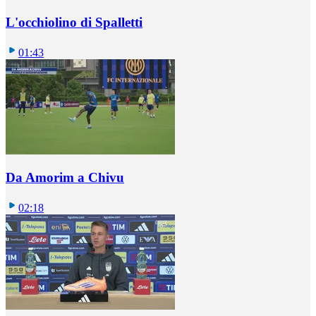
L'occhiolino di Spalletti
01:43
Da Amorim a Chivu
02:18