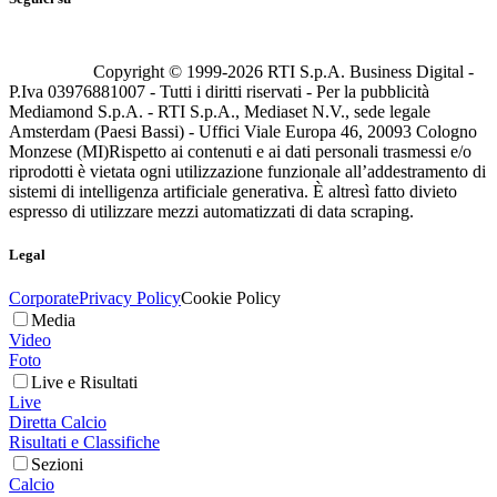
Copyright © 1999-
2026
RTI S.p.A. Business Digital -
P.Iva 03976881007 - Tutti i diritti riservati - Per la pubblicità
Mediamond S.p.A. - RTI S.p.A., Mediaset N.V., sede legale
Amsterdam (Paesi Bassi) - Uffici Viale Europa 46, 20093 Cologno
Monzese (MI)
Rispetto ai contenuti e ai dati personali trasmessi e/o
riprodotti è vietata ogni utilizzazione funzionale all’addestramento di
sistemi di intelligenza artificiale generativa. È altresì fatto divieto
espresso di utilizzare mezzi automatizzati di data scraping.
Legal
Corporate
Privacy Policy
Cookie Policy
Media
Video
Foto
Live e Risultati
Live
Diretta Calcio
Risultati e Classifiche
Sezioni
Calcio