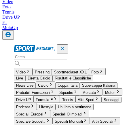
Video
Foto
Tennis
Drive UP
F1
MotoGp
Video
Pressing
Sportmediaset XXL
Foto
Live
Diretta Calcio
Risultati e Classifiche
News Live
Calcio
Coppa Italia
Supercoppa Italiana
Probabili Formazioni
Squadre
Mercato
Motori
Drive UP
Formula E
Tennis
Altri Sport
Sondaggi
Podcast
Lifestyle
Un libro a settimana
Speciali Europei
Speciali Olimpiadi
Speciale Scudetti
Speciali Mondiali
Altri Speciali