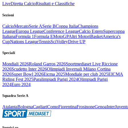
Live
Diretta Calcio
Risultati e Classifiche
Sezioni
Calcio
Mercato
Serie A
Serie B
Coppa Italia
Champions
League
Europa League
Conference League
Calcio Estero
Supercoppa
Italiana
Formula 1
Formula E
MotoGP
Altri Motori
Basket
America's
Cup
Nations League
Tennis
Sci
Volley
Drive UP
Speciali
Mondiali 2026
Roland Garros 2026
Sportmediaset Live Riccione
2026
Scudetto Inter 2026
Olimpiadi Invernali Milano Cortina
2026
Super Bowl 2026
Eicma 2025
Mondiale per club 2025
EICMA
Riding Fest 2025
Paralimpiadi Parigi 2024
Olimpiadi Parigi
2024
Euro 2024
Squadra Serie A
Atalanta
Bologna
Cagliari
Como
Fiorentina
Frosinone
Genoa
Inter
Juvent
Seguici su