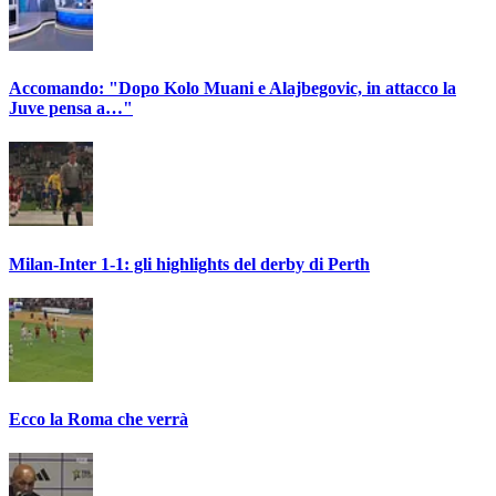
Accomando: "Dopo Kolo Muani e Alajbegovic, in attacco la
Juve pensa a…"
Milan-Inter 1-1: gli highlights del derby di Perth
Ecco la Roma che verrà