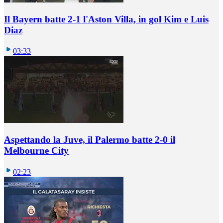
Il Bayern batte 2-1 l'Aston Villa, in gol Kim e Luis
Diaz
03:33
Aspettando la Juve, il Palermo batte 2-0 il
Melbourne City
02:23