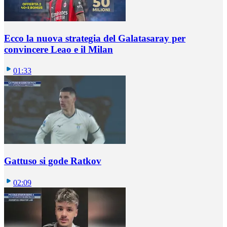
Ecco la nuova strategia del Galatasaray per
convincere Leao e il Milan
01:33
Gattuso si gode Ratkov
02:09