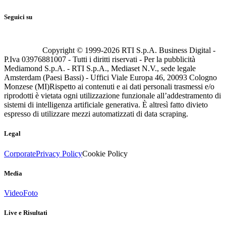
Seguici su
Copyright © 1999-
2026
RTI S.p.A. Business Digital -
P.Iva 03976881007 - Tutti i diritti riservati - Per la pubblicità
Mediamond S.p.A. - RTI S.p.A., Mediaset N.V., sede legale
Amsterdam (Paesi Bassi) - Uffici Viale Europa 46, 20093 Cologno
Monzese (MI)
Rispetto ai contenuti e ai dati personali trasmessi e/o
riprodotti è vietata ogni utilizzazione funzionale all’addestramento di
sistemi di intelligenza artificiale generativa. È altresì fatto divieto
espresso di utilizzare mezzi automatizzati di data scraping.
Legal
Corporate
Privacy Policy
Cookie Policy
Media
Video
Foto
Live e Risultati