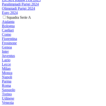
Paralimpiadi Parigi 2024
Olimpiadi Parigi 2024
Euro 2024
Squadra Serie A
Atalanta
Bologna
Cagliari
Como
Fiorentina
Frosinone
Genoa
Inter
Juventus
Lazio
Lecce
Milan
Monza
Napoli
Parma
Roma
Sassuolo
Torino
Udinese
Venezia