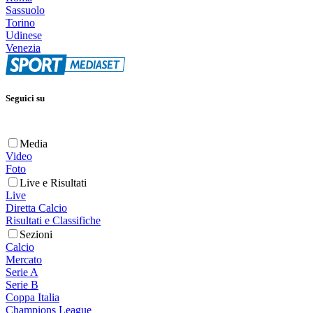
Sassuolo
Torino
Udinese
Venezia
Seguici su
Media
Video
Foto
Live e Risultati
Live
Diretta Calcio
Risultati e Classifiche
Sezioni
Calcio
Mercato
Serie A
Serie B
Coppa Italia
Champions League