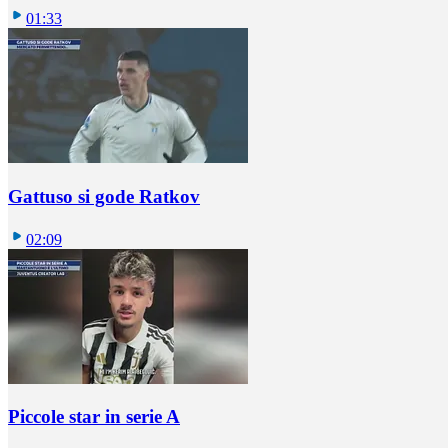
01:33
Gattuso si gode Ratkov
02:09
Piccole star in serie A