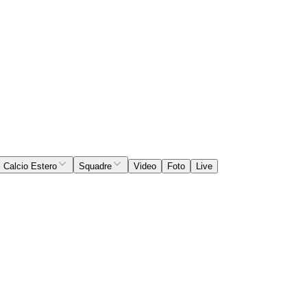
Calcio Estero
Squadre
Video
Foto
Live