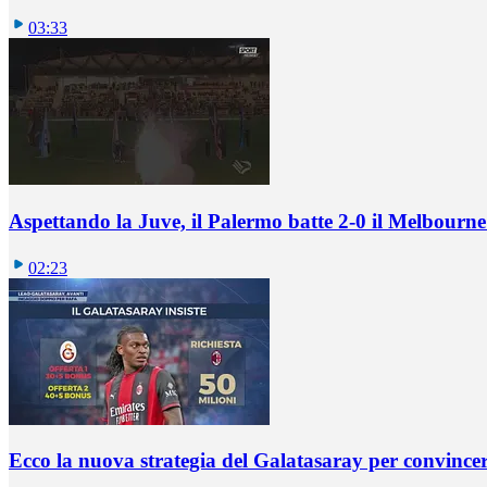
03:33
Aspettando la Juve, il Palermo batte 2-0 il Melbourne
02:23
Ecco la nuova strategia del Galatasaray per convincer