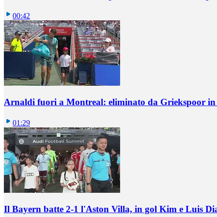
00:42
Arnaldi fuori a Montreal: eliminato da Griekspoor i
01:29
Il Bayern batte 2-1 l'Aston Villa, in gol Kim e Luis Di