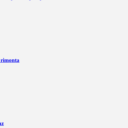
n rimonta
az