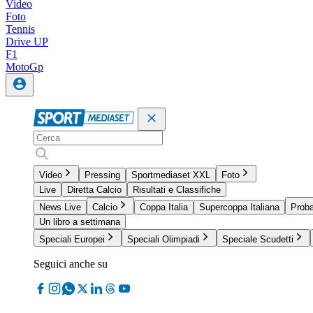
Video
Foto
Tennis
Drive UP
F1
MotoGp
Video
Pressing
Sportmediaset XXL
Foto
Live
Diretta Calcio
Risultati e Classifiche
News Live
Calcio
Coppa Italia
Supercoppa Italiana
Proba
Un libro a settimana
Speciali Europei
Speciali Olimpiadi
Speciale Scudetti
Seguici anche su