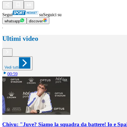
Segui
su
Seguici su
whatsapp
discover
Ultimi video
Vedi tutti
00:59
Chivu: "Juve? Siamo la squadra da battere! Io e Spa