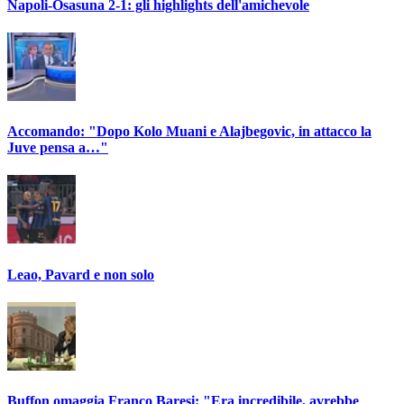
Napoli-Osasuna 2-1: gli highlights dell'amichevole
Accomando: "Dopo Kolo Muani e Alajbegovic, in attacco la
Juve pensa a…"
Leao, Pavard e non solo
Buffon omaggia Franco Baresi: "Era incredibile, avrebbe