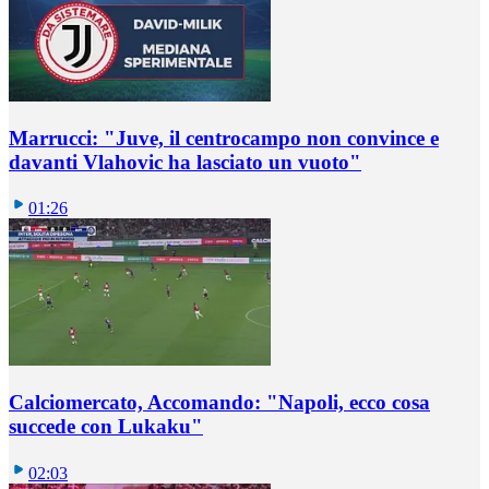
Marrucci: "Juve, il centrocampo non convince e
davanti Vlahovic ha lasciato un vuoto"
01:26
Calciomercato, Accomando: "Napoli, ecco cosa
succede con Lukaku"
02:03