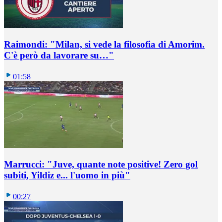
Raimondi: "Milan, si vede la filosofia di Amorim.
C'è però da lavorare su…"
01:58
Marrucci: "Juve, quante note positive! Zero gol
subiti, Yildiz e... l'uomo in più"
00:27