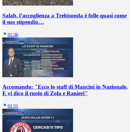
Salah, l’accoglienza a Trebisonda è folle quasi come
il suo stipendio…
01:36
Accomando: "Ecco lo staff di Mancini in Nazionale.
E vi dico il ruolo di Zola e Ranieri"
01:51