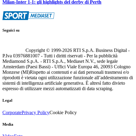
Milan-Inter 1-1: gli highlights del derby di Perth
Seguici su
Copyright © 1999-
2026
RTI S.p.A. Business Digital -
P.Iva 03976881007 - Tutti i diritti riservati - Per la pubblicità
Mediamond S.p.A. - RTI S.p.A., Mediaset N.V., sede legale
Amsterdam (Paesi Bassi) - Uffici Viale Europa 46, 20093 Cologno
Monzese (MI)
Rispetto ai contenuti e ai dati personali trasmessi e/o
riprodotti è vietata ogni utilizzazione funzionale all’addestramento di
sistemi di intelligenza artificiale generativa. È altresì fatto divieto
espresso di utilizzare mezzi automatizzati di data scraping.
Legal
Corporate
Privacy Policy
Cookie Policy
Media