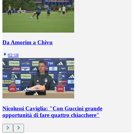
Da Amorim a Chivu
02:18
Nicolussi Caviglia: "Con Guccini grande
opportunità di fare quattro chiacchere"