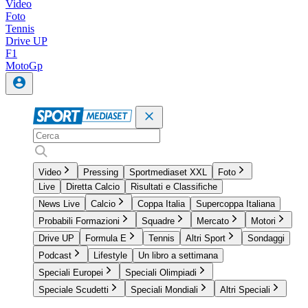
Video
Foto
Tennis
Drive UP
F1
MotoGp
Video
Pressing
Sportmediaset XXL
Foto
Live
Diretta Calcio
Risultati e Classifiche
News Live
Calcio
Coppa Italia
Supercoppa Italiana
Probabili Formazioni
Squadre
Mercato
Motori
Drive UP
Formula E
Tennis
Altri Sport
Sondaggi
Podcast
Lifestyle
Un libro a settimana
Speciali Europei
Speciali Olimpiadi
Speciale Scudetti
Speciali Mondiali
Altri Speciali