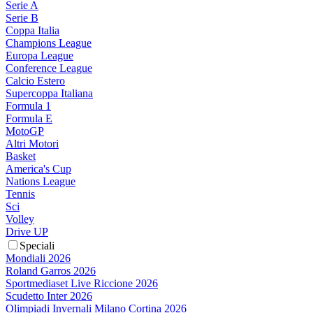
Serie A
Serie B
Coppa Italia
Champions League
Europa League
Conference League
Calcio Estero
Supercoppa Italiana
Formula 1
Formula E
MotoGP
Altri Motori
Basket
America's Cup
Nations League
Tennis
Sci
Volley
Drive UP
Speciali
Mondiali 2026
Roland Garros 2026
Sportmediaset Live Riccione 2026
Scudetto Inter 2026
Olimpiadi Invernali Milano Cortina 2026