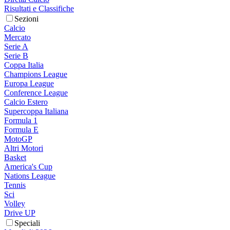
Risultati e Classifiche
Sezioni
Calcio
Mercato
Serie A
Serie B
Coppa Italia
Champions League
Europa League
Conference League
Calcio Estero
Supercoppa Italiana
Formula 1
Formula E
MotoGP
Altri Motori
Basket
America's Cup
Nations League
Tennis
Sci
Volley
Drive UP
Speciali