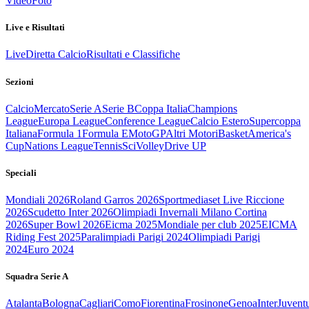
Video
Foto
Live e Risultati
Live
Diretta Calcio
Risultati e Classifiche
Sezioni
Calcio
Mercato
Serie A
Serie B
Coppa Italia
Champions
League
Europa League
Conference League
Calcio Estero
Supercoppa
Italiana
Formula 1
Formula E
MotoGP
Altri Motori
Basket
America's
Cup
Nations League
Tennis
Sci
Volley
Drive UP
Speciali
Mondiali 2026
Roland Garros 2026
Sportmediaset Live Riccione
2026
Scudetto Inter 2026
Olimpiadi Invernali Milano Cortina
2026
Super Bowl 2026
Eicma 2025
Mondiale per club 2025
EICMA
Riding Fest 2025
Paralimpiadi Parigi 2024
Olimpiadi Parigi
2024
Euro 2024
Squadra Serie A
Atalanta
Bologna
Cagliari
Como
Fiorentina
Frosinone
Genoa
Inter
Juvent