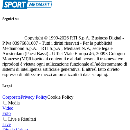
Seguici su
Copyright © 1999-
2026
RTI S.p.A. Business Digital -
P.Iva 03976881007 - Tutti i diritti riservati - Per la pubblicità
Mediamond S.p.A. - RTI S.p.A., Mediaset N.V., sede legale
Amsterdam (Paesi Bassi) - Uffici Viale Europa 46, 20093 Cologno
Monzese (MI)
Rispetto ai contenuti e ai dati personali trasmessi e/o
riprodotti è vietata ogni utilizzazione funzionale all’addestramento di
sistemi di intelligenza artificiale generativa. È altresì fatto divieto
espresso di utilizzare mezzi automatizzati di data scraping.
Legal
Corporate
Privacy Policy
Cookie Policy
Media
Video
Foto
Live e Risultati
Live
Diretta Calcio