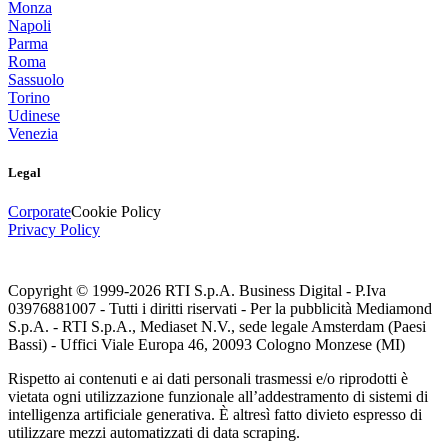
Monza
Napoli
Parma
Roma
Sassuolo
Torino
Udinese
Venezia
Legal
Corporate
Cookie Policy
Privacy Policy
Copyright © 1999-
2026
RTI S.p.A. Business Digital - P.Iva
03976881007 - Tutti i diritti riservati - Per la pubblicità Mediamond
S.p.A. - RTI S.p.A., Mediaset N.V., sede legale Amsterdam (Paesi
Bassi) - Uffici Viale Europa 46, 20093 Cologno Monzese (MI)
Rispetto ai contenuti e ai dati personali trasmessi e/o riprodotti è
vietata ogni utilizzazione funzionale all’addestramento di sistemi di
intelligenza artificiale generativa. È altresì fatto divieto espresso di
utilizzare mezzi automatizzati di data scraping.