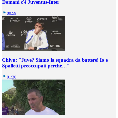
Domani c'è Juventus-Inter
00:59
Chivu: "Juve? Siamo la squadra da battere! Io e
Spalletti preoccupati perché…"
01:30