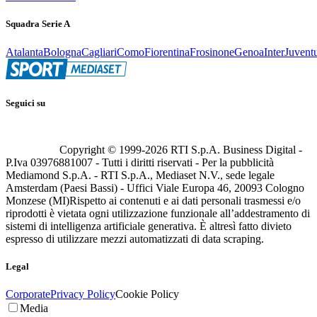
Squadra Serie A
Atalanta
Bologna
Cagliari
Como
Fiorentina
Frosinone
Genoa
Inter
Juvent
Seguici su
Copyright © 1999-
2026
RTI S.p.A. Business Digital -
P.Iva 03976881007 - Tutti i diritti riservati - Per la pubblicità
Mediamond S.p.A. - RTI S.p.A., Mediaset N.V., sede legale
Amsterdam (Paesi Bassi) - Uffici Viale Europa 46, 20093 Cologno
Monzese (MI)
Rispetto ai contenuti e ai dati personali trasmessi e/o
riprodotti è vietata ogni utilizzazione funzionale all’addestramento di
sistemi di intelligenza artificiale generativa. È altresì fatto divieto
espresso di utilizzare mezzi automatizzati di data scraping.
Legal
Corporate
Privacy Policy
Cookie Policy
Media