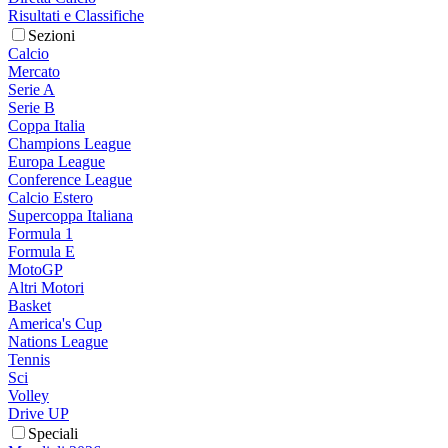
Risultati e Classifiche
Sezioni
Calcio
Mercato
Serie A
Serie B
Coppa Italia
Champions League
Europa League
Conference League
Calcio Estero
Supercoppa Italiana
Formula 1
Formula E
MotoGP
Altri Motori
Basket
America's Cup
Nations League
Tennis
Sci
Volley
Drive UP
Speciali