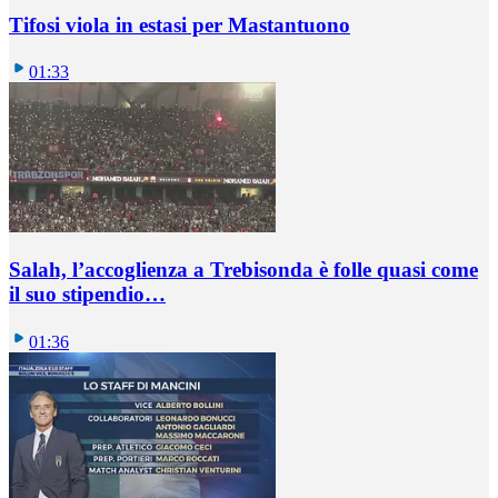
Tifosi viola in estasi per Mastantuono
01:33
Salah, l’accoglienza a Trebisonda è folle quasi come
il suo stipendio…
01:36