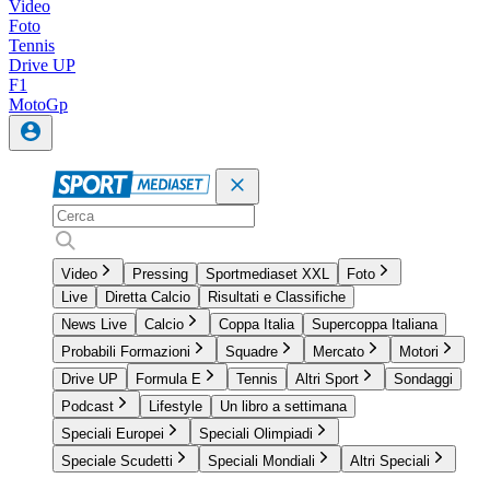
Video
Foto
Tennis
Drive UP
F1
MotoGp
Video
Pressing
Sportmediaset XXL
Foto
Live
Diretta Calcio
Risultati e Classifiche
News Live
Calcio
Coppa Italia
Supercoppa Italiana
Probabili Formazioni
Squadre
Mercato
Motori
Drive UP
Formula E
Tennis
Altri Sport
Sondaggi
Podcast
Lifestyle
Un libro a settimana
Speciali Europei
Speciali Olimpiadi
Speciale Scudetti
Speciali Mondiali
Altri Speciali