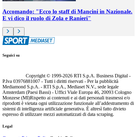
Accomando: "Ecco lo staff di Mancini in Nazionale.
E vi dico il ruolo di Zola e Ranieri"
Seguici su
Copyright © 1999-
2026
RTI S.p.A. Business Digital -
P.Iva 03976881007 - Tutti i diritti riservati - Per la pubblicità
Mediamond S.p.A. - RTI S.p.A., Mediaset N.V., sede legale
Amsterdam (Paesi Bassi) - Uffici Viale Europa 46, 20093 Cologno
Monzese (MI)
Rispetto ai contenuti e ai dati personali trasmessi e/o
riprodotti è vietata ogni utilizzazione funzionale all’addestramento di
sistemi di intelligenza artificiale generativa. È altresì fatto divieto
espresso di utilizzare mezzi automatizzati di data scraping.
Legal