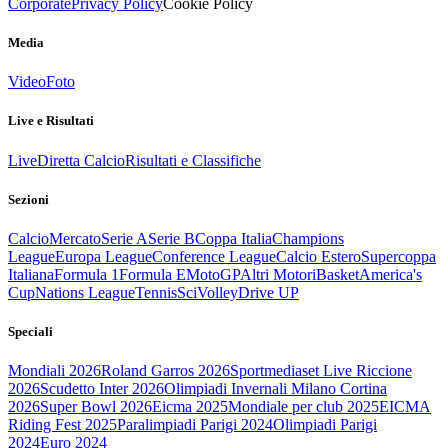
Corporate
Privacy Policy
Cookie Policy
Media
Video
Foto
Live e Risultati
Live
Diretta Calcio
Risultati e Classifiche
Sezioni
Calcio
Mercato
Serie A
Serie B
Coppa Italia
Champions
League
Europa League
Conference League
Calcio Estero
Supercoppa
Italiana
Formula 1
Formula E
MotoGP
Altri Motori
Basket
America's
Cup
Nations League
Tennis
Sci
Volley
Drive UP
Speciali
Mondiali 2026
Roland Garros 2026
Sportmediaset Live Riccione
2026
Scudetto Inter 2026
Olimpiadi Invernali Milano Cortina
2026
Super Bowl 2026
Eicma 2025
Mondiale per club 2025
EICMA
Riding Fest 2025
Paralimpiadi Parigi 2024
Olimpiadi Parigi
2024
Euro 2024