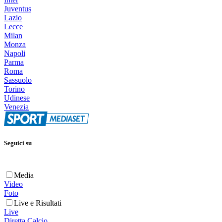
Juventus
Lazio
Lecce
Milan
Monza
Napoli
Parma
Roma
Sassuolo
Torino
Udinese
Venezia
Seguici su
Media
Video
Foto
Live e Risultati
Live
Diretta Calcio