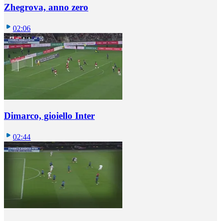
Zhegrova, anno zero
02:06
Dimarco, gioiello Inter
02:44