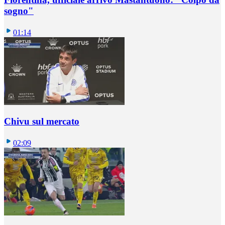
sogno"
01:14
Chivu sul mercato
02:09