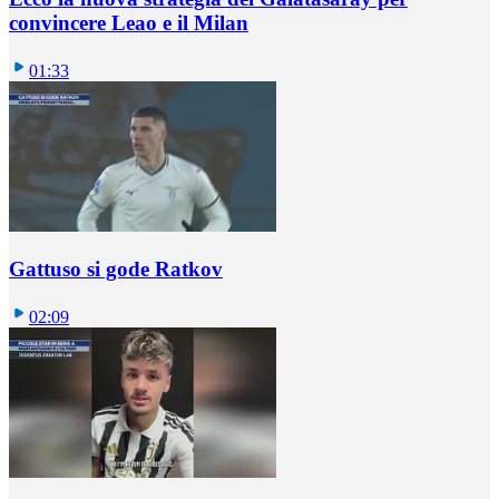
convincere Leao e il Milan
01:33
Gattuso si gode Ratkov
02:09