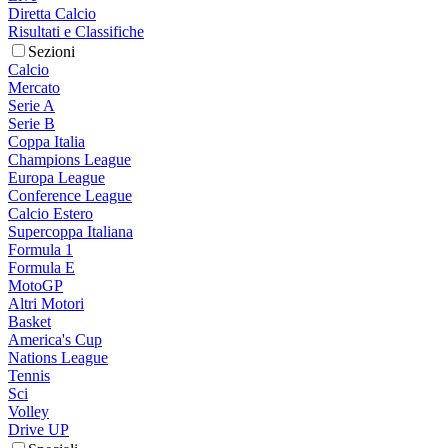
Diretta Calcio
Risultati e Classifiche
Sezioni
Calcio
Mercato
Serie A
Serie B
Coppa Italia
Champions League
Europa League
Conference League
Calcio Estero
Supercoppa Italiana
Formula 1
Formula E
MotoGP
Altri Motori
Basket
America's Cup
Nations League
Tennis
Sci
Volley
Drive UP