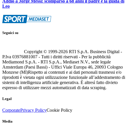
Addio a Jorge Messi: scomparso a 68 anni il padre e la guida di
Leo
Seguici su
Copyright © 1999-
2026
RTI S.p.A. Business Digital -
P.Iva 03976881007 - Tutti i diritti riservati - Per la pubblicità
Mediamond S.p.A. - RTI S.p.A., Mediaset N.V., sede legale
Amsterdam (Paesi Bassi) - Uffici Viale Europa 46, 20093 Cologno
Monzese (MI)
Rispetto ai contenuti e ai dati personali trasmessi e/o
riprodotti è vietata ogni utilizzazione funzionale all’addestramento di
sistemi di intelligenza artificiale generativa. È altresì fatto divieto
espresso di utilizzare mezzi automatizzati di data scraping.
Legal
Corporate
Privacy Policy
Cookie Policy
Media