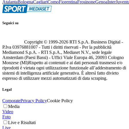
Atalanta
Bologna
Cagliari
Como
Fiorentina
Frosinone
Genoa
Inter
Juvent
Seguici su
Copyright © 1999-
2026
RTI S.p.A. Business Digital -
P.Iva 03976881007 - Tutti i diritti riservati - Per la pubblicità
Mediamond S.p.A. - RTI S.p.A., Mediaset N.V., sede legale
Amsterdam (Paesi Bassi) - Uffici Viale Europa 46, 20093 Cologno
Monzese (MI)
Rispetto ai contenuti e ai dati personali trasmessi e/o
riprodotti è vietata ogni utilizzazione funzionale all’addestramento di
sistemi di intelligenza artificiale generativa. È altresì fatto divieto
espresso di utilizzare mezzi automatizzati di data scraping.
Legal
Corporate
Privacy Policy
Cookie Policy
Media
Video
Foto
Live e Risultati
Live