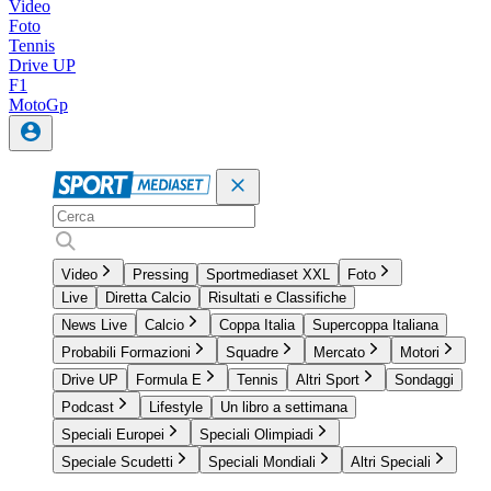
Video
Foto
Tennis
Drive UP
F1
MotoGp
Video
Pressing
Sportmediaset XXL
Foto
Live
Diretta Calcio
Risultati e Classifiche
News Live
Calcio
Coppa Italia
Supercoppa Italiana
Probabili Formazioni
Squadre
Mercato
Motori
Drive UP
Formula E
Tennis
Altri Sport
Sondaggi
Podcast
Lifestyle
Un libro a settimana
Speciali Europei
Speciali Olimpiadi
Speciale Scudetti
Speciali Mondiali
Altri Speciali