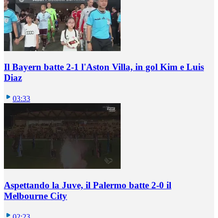
Il Bayern batte 2-1 l'Aston Villa, in gol Kim e Luis
Diaz
03:33
Aspettando la Juve, il Palermo batte 2-0 il
Melbourne City
02:23