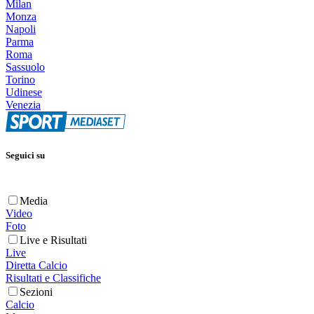
Milan
Monza
Napoli
Parma
Roma
Sassuolo
Torino
Udinese
Venezia
Seguici su
Media
Video
Foto
Live e Risultati
Live
Diretta Calcio
Risultati e Classifiche
Sezioni
Calcio