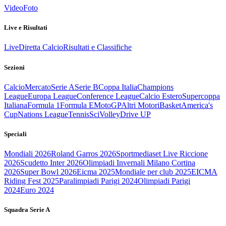
Video
Foto
Live e Risultati
Live
Diretta Calcio
Risultati e Classifiche
Sezioni
Calcio
Mercato
Serie A
Serie B
Coppa Italia
Champions
League
Europa League
Conference League
Calcio Estero
Supercoppa
Italiana
Formula 1
Formula E
MotoGP
Altri Motori
Basket
America's
Cup
Nations League
Tennis
Sci
Volley
Drive UP
Speciali
Mondiali 2026
Roland Garros 2026
Sportmediaset Live Riccione
2026
Scudetto Inter 2026
Olimpiadi Invernali Milano Cortina
2026
Super Bowl 2026
Eicma 2025
Mondiale per club 2025
EICMA
Riding Fest 2025
Paralimpiadi Parigi 2024
Olimpiadi Parigi
2024
Euro 2024
Squadra Serie A