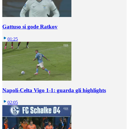
Gattuso si gode Ratkov
01:25
Napoli-Celta Vigo 1-1: guarda gli highlights
02:05