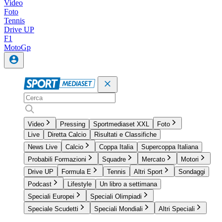
Video
Foto
Tennis
Drive UP
F1
MotoGp
Video
Pressing
Sportmediaset XXL
Foto
Live
Diretta Calcio
Risultati e Classifiche
News Live
Calcio
Coppa Italia
Supercoppa Italiana
Probabili Formazioni
Squadre
Mercato
Motori
Drive UP
Formula E
Tennis
Altri Sport
Sondaggi
Podcast
Lifestyle
Un libro a settimana
Speciali Europei
Speciali Olimpiadi
Speciale Scudetti
Speciali Mondiali
Altri Speciali