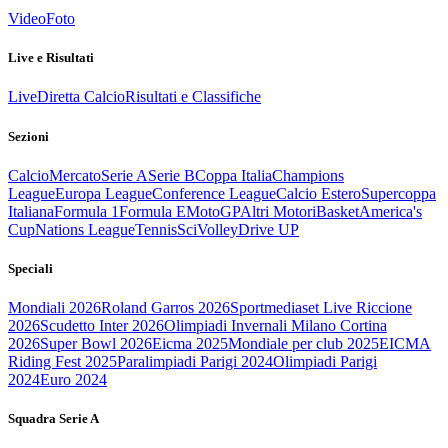
Video
Foto
Live e Risultati
Live
Diretta Calcio
Risultati e Classifiche
Sezioni
Calcio
Mercato
Serie A
Serie B
Coppa Italia
Champions
League
Europa League
Conference League
Calcio Estero
Supercoppa
Italiana
Formula 1
Formula E
MotoGP
Altri Motori
Basket
America's
Cup
Nations League
Tennis
Sci
Volley
Drive UP
Speciali
Mondiali 2026
Roland Garros 2026
Sportmediaset Live Riccione
2026
Scudetto Inter 2026
Olimpiadi Invernali Milano Cortina
2026
Super Bowl 2026
Eicma 2025
Mondiale per club 2025
EICMA
Riding Fest 2025
Paralimpiadi Parigi 2024
Olimpiadi Parigi
2024
Euro 2024
Squadra Serie A