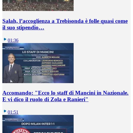
Salah, l’accoglienza a Trebisonda è folle quasi come
il suo stipendio…
01:36
Accomando: "Ecco lo staff di Mancini in Nazionale.
E vi dico il ruolo di Zola e Ranieri"
01:51