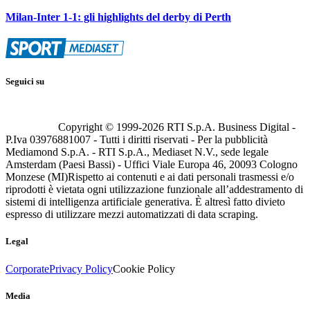
Milan-Inter 1-1: gli highlights del derby di Perth
Seguici su
Copyright © 1999-
2026
RTI S.p.A. Business Digital -
P.Iva 03976881007 - Tutti i diritti riservati - Per la pubblicità
Mediamond S.p.A. - RTI S.p.A., Mediaset N.V., sede legale
Amsterdam (Paesi Bassi) - Uffici Viale Europa 46, 20093 Cologno
Monzese (MI)
Rispetto ai contenuti e ai dati personali trasmessi e/o
riprodotti è vietata ogni utilizzazione funzionale all’addestramento di
sistemi di intelligenza artificiale generativa. È altresì fatto divieto
espresso di utilizzare mezzi automatizzati di data scraping.
Legal
Corporate
Privacy Policy
Cookie Policy
Media