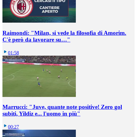
Raimondi: "Milan, si vede la filosofia di Amorim.
C'è però da lavorare su…"
01:58
Marrucci: "Juve, quante note positive! Zero gol
subiti, Yildiz e... l'uomo in più"
00:27