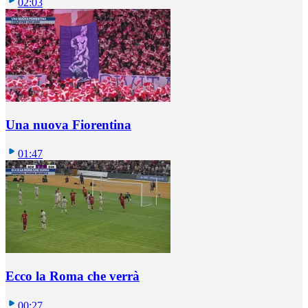
02:03
Una nuova Fiorentina
01:47
Ecco la Roma che verrà
00:27