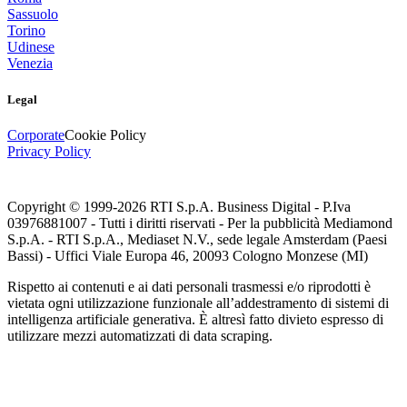
Sassuolo
Torino
Udinese
Venezia
Legal
Corporate
Cookie Policy
Privacy Policy
Copyright © 1999-
2026
RTI S.p.A. Business Digital - P.Iva
03976881007 - Tutti i diritti riservati - Per la pubblicità Mediamond
S.p.A. - RTI S.p.A., Mediaset N.V., sede legale Amsterdam (Paesi
Bassi) - Uffici Viale Europa 46, 20093 Cologno Monzese (MI)
Rispetto ai contenuti e ai dati personali trasmessi e/o riprodotti è
vietata ogni utilizzazione funzionale all’addestramento di sistemi di
intelligenza artificiale generativa. È altresì fatto divieto espresso di
utilizzare mezzi automatizzati di data scraping.