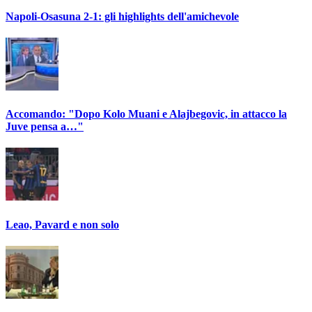
Napoli-Osasuna 2-1: gli highlights dell'amichevole
Accomando: "Dopo Kolo Muani e Alajbegovic, in attacco la
Juve pensa a…"
Leao, Pavard e non solo