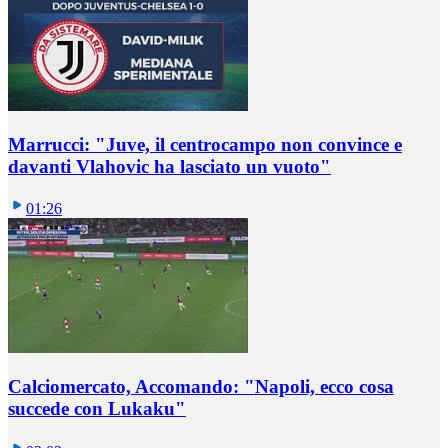
Marrucci: "Juve, il centrocampo non convince e
davanti Vlahovic ha lasciato un vuoto"
01:26
Calciomercato, Accomando: "Napoli, ecco cosa
succede con Lukaku"