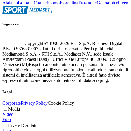
Atalanta
Bologna
Cagliari
Como
Fiorentina
Frosinone
Genoa
Inter
Juvent
Seguici su
Copyright © 1999-
2026
RTI S.p.A. Business Digital -
P.Iva 03976881007 - Tutti i diritti riservati - Per la pubblicità
Mediamond S.p.A. - RTI S.p.A., Mediaset N.V., sede legale
Amsterdam (Paesi Bassi) - Uffici Viale Europa 46, 20093 Cologno
Monzese (MI)
Rispetto ai contenuti e ai dati personali trasmessi e/o
riprodotti è vietata ogni utilizzazione funzionale all’addestramento di
sistemi di intelligenza artificiale generativa. È altresì fatto divieto
espresso di utilizzare mezzi automatizzati di data scraping.
Legal
Corporate
Privacy Policy
Cookie Policy
Media
Video
Foto
Live e Risultati
Live