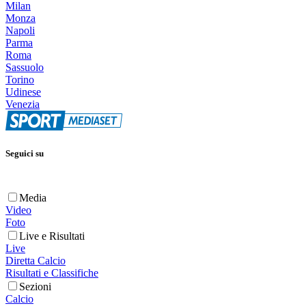
Milan
Monza
Napoli
Parma
Roma
Sassuolo
Torino
Udinese
Venezia
Seguici su
Media
Video
Foto
Live e Risultati
Live
Diretta Calcio
Risultati e Classifiche
Sezioni
Calcio