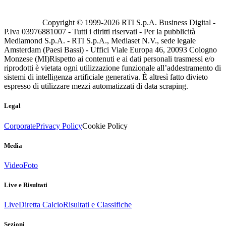
Copyright © 1999-
2026
RTI S.p.A. Business Digital -
P.Iva 03976881007 - Tutti i diritti riservati - Per la pubblicità
Mediamond S.p.A. - RTI S.p.A., Mediaset N.V., sede legale
Amsterdam (Paesi Bassi) - Uffici Viale Europa 46, 20093 Cologno
Monzese (MI)
Rispetto ai contenuti e ai dati personali trasmessi e/o
riprodotti è vietata ogni utilizzazione funzionale all’addestramento di
sistemi di intelligenza artificiale generativa. È altresì fatto divieto
espresso di utilizzare mezzi automatizzati di data scraping.
Legal
Corporate
Privacy Policy
Cookie Policy
Media
Video
Foto
Live e Risultati
Live
Diretta Calcio
Risultati e Classifiche
Sezioni