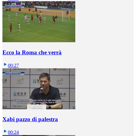
Ecco la Roma che verrà
00:27
Xabi pazzo di palestra
00:24