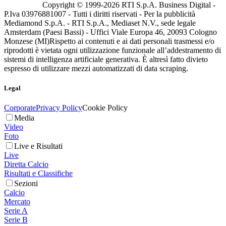
Copyright © 1999-
2026
RTI S.p.A. Business Digital -
P.Iva 03976881007 - Tutti i diritti riservati - Per la pubblicità
Mediamond S.p.A. - RTI S.p.A., Mediaset N.V., sede legale
Amsterdam (Paesi Bassi) - Uffici Viale Europa 46, 20093 Cologno
Monzese (MI)
Rispetto ai contenuti e ai dati personali trasmessi e/o
riprodotti è vietata ogni utilizzazione funzionale all’addestramento di
sistemi di intelligenza artificiale generativa. È altresì fatto divieto
espresso di utilizzare mezzi automatizzati di data scraping.
Legal
Corporate
Privacy Policy
Cookie Policy
Media
Video
Foto
Live e Risultati
Live
Diretta Calcio
Risultati e Classifiche
Sezioni
Calcio
Mercato
Serie A
Serie B