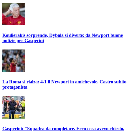
Koulierakis sorprende, Dybala si diverte: da Newport buone
notizie per Gasperini
La Roma si rialza: 4-1 il Newport in amichevole. Castro subito
protagonista
Gasperini: "Squadra da completare. Ecco cosa avevo chiesto,