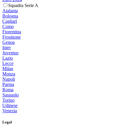
Squadra Serie A
Atalanta
Bologna
Cagliari
Como
Fiorentina
Frosinone
Genoa
Inter
Juventus
Lazio
Lecce
Milan
Monza
Napoli
Parma
Roma
Sassuolo
Torino
Udinese
Venezia
Legal