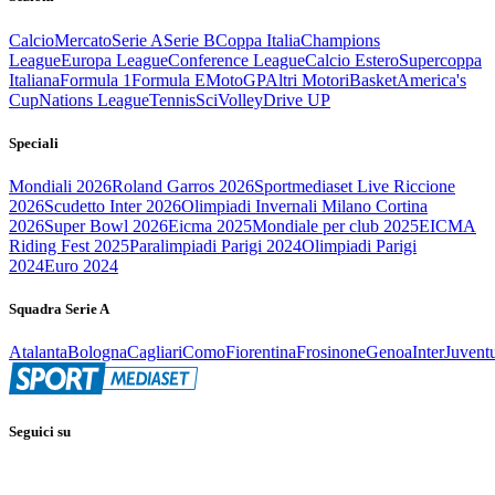
Calcio
Mercato
Serie A
Serie B
Coppa Italia
Champions
League
Europa League
Conference League
Calcio Estero
Supercoppa
Italiana
Formula 1
Formula E
MotoGP
Altri Motori
Basket
America's
Cup
Nations League
Tennis
Sci
Volley
Drive UP
Speciali
Mondiali 2026
Roland Garros 2026
Sportmediaset Live Riccione
2026
Scudetto Inter 2026
Olimpiadi Invernali Milano Cortina
2026
Super Bowl 2026
Eicma 2025
Mondiale per club 2025
EICMA
Riding Fest 2025
Paralimpiadi Parigi 2024
Olimpiadi Parigi
2024
Euro 2024
Squadra Serie A
Atalanta
Bologna
Cagliari
Como
Fiorentina
Frosinone
Genoa
Inter
Juvent
Seguici su