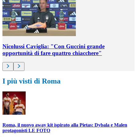
Nicolussi Caviglia: "Con Guccini grande
opportunità di fare quattro chiacchere"
I più visti di Roma
Roma, il nuovo away kit ispirato alla Pietas: Dybala e Malen
protagonisti LE FOTO