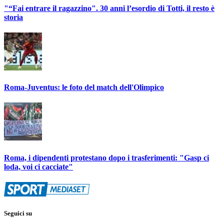
"“Fai entrare il ragazzino". 30 anni l’esordio di Totti, il resto è
storia
Roma-Juventus: le foto del match dell'Olimpico
Roma, i dipendenti protestano dopo i trasferimenti: "Gasp ci
loda, voi ci cacciate"
Seguici su