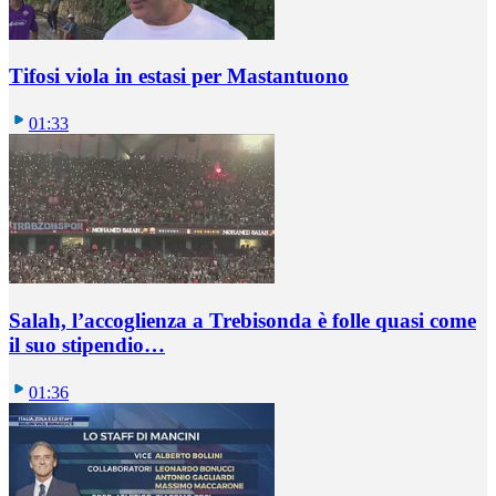
Tifosi viola in estasi per Mastantuono
01:33
Salah, l’accoglienza a Trebisonda è folle quasi come
il suo stipendio…
01:36