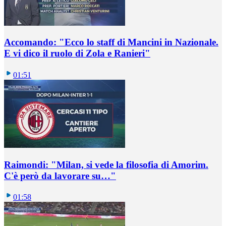
Accomando: "Ecco lo staff di Mancini in Nazionale.
E vi dico il ruolo di Zola e Ranieri"
01:51
Raimondi: "Milan, si vede la filosofia di Amorim.
C'è però da lavorare su…"
01:58