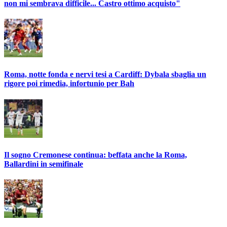
non mi sembrava difficile... Castro ottimo acquisto"
Roma, notte fonda e nervi tesi a Cardiff: Dybala sbaglia un
rigore poi rimedia, infortunio per Bah
Il sogno Cremonese continua: beffata anche la Roma,
Ballardini in semifinale