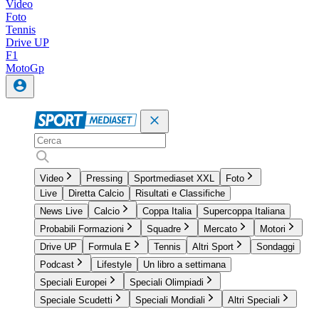
Video
Foto
Tennis
Drive UP
F1
MotoGp
Video
Pressing
Sportmediaset XXL
Foto
Live
Diretta Calcio
Risultati e Classifiche
News Live
Calcio
Coppa Italia
Supercoppa Italiana
Probabili Formazioni
Squadre
Mercato
Motori
Drive UP
Formula E
Tennis
Altri Sport
Sondaggi
Podcast
Lifestyle
Un libro a settimana
Speciali Europei
Speciali Olimpiadi
Speciale Scudetti
Speciali Mondiali
Altri Speciali