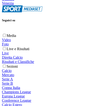
Venezia
Seguici su
Media
Video
Foto
Live e Risultati
Live
Diretta Calcio
Risultati e Classifiche
Sezioni
Calcio
Mercato
Serie A
Serie B
Coppa Italia
Champions League
Europa League
Conference League
Calcio Estero