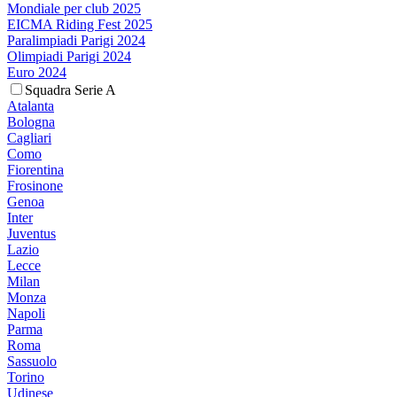
Mondiale per club 2025
EICMA Riding Fest 2025
Paralimpiadi Parigi 2024
Olimpiadi Parigi 2024
Euro 2024
Squadra Serie A
Atalanta
Bologna
Cagliari
Como
Fiorentina
Frosinone
Genoa
Inter
Juventus
Lazio
Lecce
Milan
Monza
Napoli
Parma
Roma
Sassuolo
Torino
Udinese