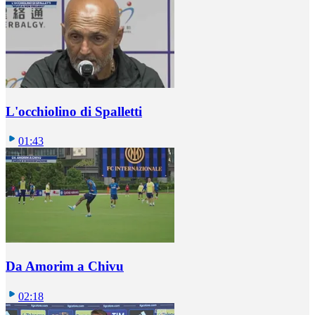
L'occhiolino di Spalletti
01:43
Da Amorim a Chivu
02:18