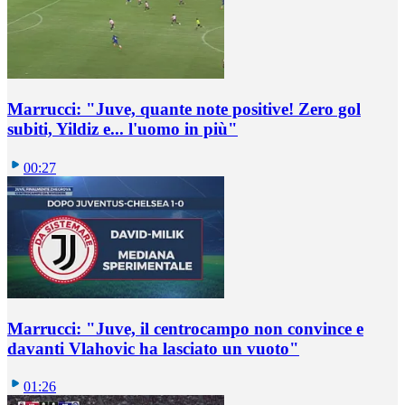
Marrucci: "Juve, quante note positive! Zero gol
subiti, Yildiz e... l'uomo in più"
00:27
Marrucci: "Juve, il centrocampo non convince e
davanti Vlahovic ha lasciato un vuoto"
01:26