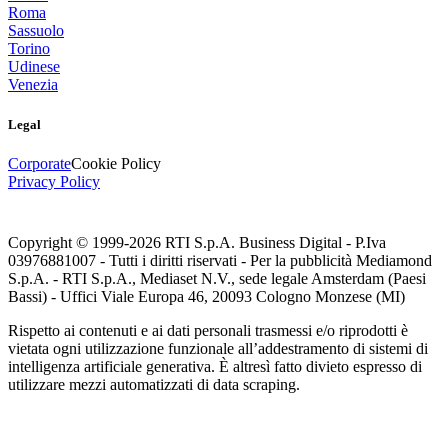
Roma
Sassuolo
Torino
Udinese
Venezia
Legal
Corporate
Cookie Policy
Privacy Policy
Copyright © 1999-
2026
RTI S.p.A. Business Digital - P.Iva
03976881007 - Tutti i diritti riservati - Per la pubblicità Mediamond
S.p.A. - RTI S.p.A., Mediaset N.V., sede legale Amsterdam (Paesi
Bassi) - Uffici Viale Europa 46, 20093 Cologno Monzese (MI)
Rispetto ai contenuti e ai dati personali trasmessi e/o riprodotti è
vietata ogni utilizzazione funzionale all’addestramento di sistemi di
intelligenza artificiale generativa. È altresì fatto divieto espresso di
utilizzare mezzi automatizzati di data scraping.