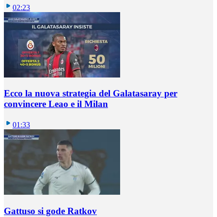
02:23
Ecco la nuova strategia del Galatasaray per
convincere Leao e il Milan
01:33
Gattuso si gode Ratkov