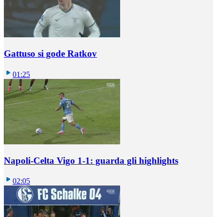
Gattuso si gode Ratkov
01:25
Napoli-Celta Vigo 1-1: guarda gli highlights
02:05