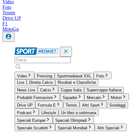
Video
Foto
Tennis
Drive UP
F1
MotoGp
Video
Pressing
Sportmediaset XXL
Foto
Live
Diretta Calcio
Risultati e Classifiche
News Live
Calcio
Coppa Italia
Supercoppa Italiana
Probabili Formazioni
Squadre
Mercato
Motori
Drive UP
Formula E
Tennis
Altri Sport
Sondaggi
Podcast
Lifestyle
Un libro a settimana
Speciali Europei
Speciali Olimpiadi
Speciale Scudetti
Speciali Mondiali
Altri Speciali