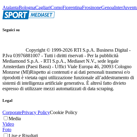
Atalanta
Bologna
Cagliari
Como
Fiorentina
Frosinone
Genoa
Inter
Juvent
Seguici su
Copyright © 1999-
2026
RTI S.p.A. Business Digital -
P.Iva 03976881007 - Tutti i diritti riservati - Per la pubblicità
Mediamond S.p.A. - RTI S.p.A., Mediaset N.V., sede legale
Amsterdam (Paesi Bassi) - Uffici Viale Europa 46, 20093 Cologno
Monzese (MI)
Rispetto ai contenuti e ai dati personali trasmessi e/o
riprodotti è vietata ogni utilizzazione funzionale all’addestramento di
sistemi di intelligenza artificiale generativa. È altresì fatto divieto
espresso di utilizzare mezzi automatizzati di data scraping.
Legal
Corporate
Privacy Policy
Cookie Policy
Media
Video
Foto
Live e Risultati