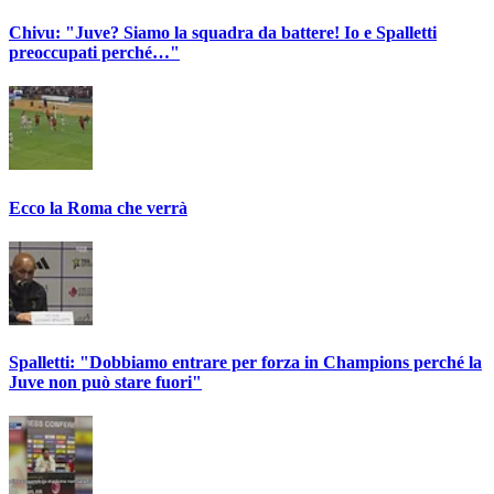
Chivu: "Juve? Siamo la squadra da battere! Io e Spalletti
preoccupati perché…"
Ecco la Roma che verrà
Spalletti: "Dobbiamo entrare per forza in Champions perché la
Juve non può stare fuori"