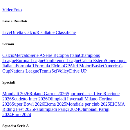
Video
Foto
Live e Risultati
Live
Diretta Calcio
Risultati e Classifiche
Sezioni
Calcio
Mercato
Serie A
Serie B
Coppa Italia
Champions
League
Europa League
Conference League
Calcio Estero
Supercoppa
Italiana
Formula 1
Formula E
MotoGP
Altri Motori
Basket
America's
Cup
Nations League
Tennis
Sci
Volley
Drive UP
Speciali
Mondiali 2026
Roland Garros 2026
Sportmediaset Live Riccione
2026
Scudetto Inter 2026
Olimpiadi Invernali Milano Cortina
2026
Super Bowl 2026
Eicma 2025
Mondiale per club 2025
EICMA
Riding Fest 2025
Paralimpiadi Parigi 2024
Olimpiadi Parigi
2024
Euro 2024
Squadra Serie A