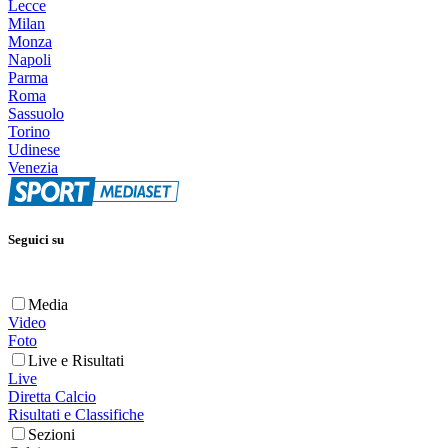
Lecce
Milan
Monza
Napoli
Parma
Roma
Sassuolo
Torino
Udinese
Venezia
Seguici su
Media
Video
Foto
Live e Risultati
Live
Diretta Calcio
Risultati e Classifiche
Sezioni