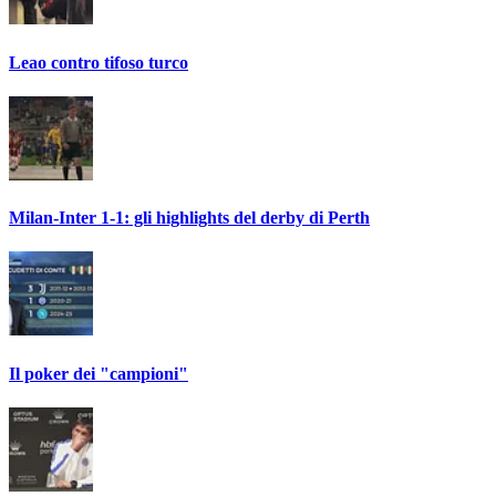
Leao contro tifoso turco
Milan-Inter 1-1: gli highlights del derby di Perth
Il poker dei "campioni"