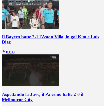
Il Bayern batte 2-1 l'Aston Villa, in gol Kim e Luis
Diaz
03:33
Aspettando la Juve, il Palermo batte 2-0 il
Melbourne City