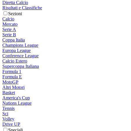
Diretta Calcio
Risultati e Classifiche
Sezioni
Calcio
Mercato
Serie A
Serie B
Coppa Italia
Champions League
Europa League
Conference League
Calcio Estero
Supercoppa Italiana
Formula 1
Formula E
MotoGP
Altri Motori
Basket
America's Cup
Nations League
Tennis
Sci
Volley
Drive UP
Speciali