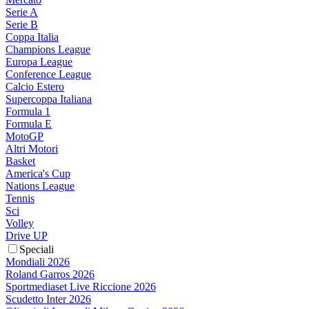
Serie A
Serie B
Coppa Italia
Champions League
Europa League
Conference League
Calcio Estero
Supercoppa Italiana
Formula 1
Formula E
MotoGP
Altri Motori
Basket
America's Cup
Nations League
Tennis
Sci
Volley
Drive UP
Speciali
Mondiali 2026
Roland Garros 2026
Sportmediaset Live Riccione 2026
Scudetto Inter 2026