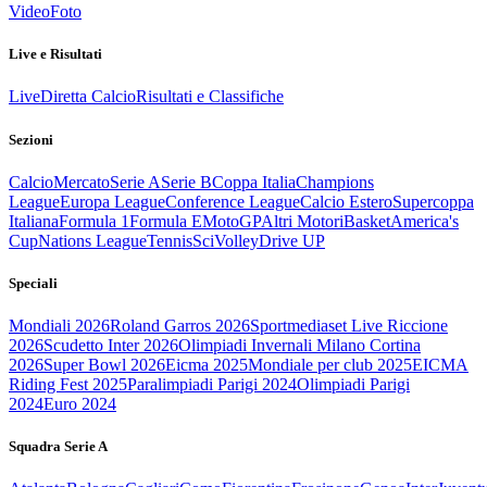
Video
Foto
Live e Risultati
Live
Diretta Calcio
Risultati e Classifiche
Sezioni
Calcio
Mercato
Serie A
Serie B
Coppa Italia
Champions
League
Europa League
Conference League
Calcio Estero
Supercoppa
Italiana
Formula 1
Formula E
MotoGP
Altri Motori
Basket
America's
Cup
Nations League
Tennis
Sci
Volley
Drive UP
Speciali
Mondiali 2026
Roland Garros 2026
Sportmediaset Live Riccione
2026
Scudetto Inter 2026
Olimpiadi Invernali Milano Cortina
2026
Super Bowl 2026
Eicma 2025
Mondiale per club 2025
EICMA
Riding Fest 2025
Paralimpiadi Parigi 2024
Olimpiadi Parigi
2024
Euro 2024
Squadra Serie A