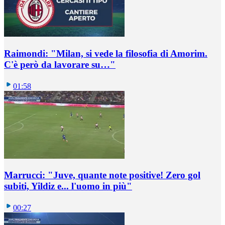
Raimondi: "Milan, si vede la filosofia di Amorim.
C'è però da lavorare su…"
01:58
Marrucci: "Juve, quante note positive! Zero gol
subiti, Yildiz e... l'uomo in più"
00:27