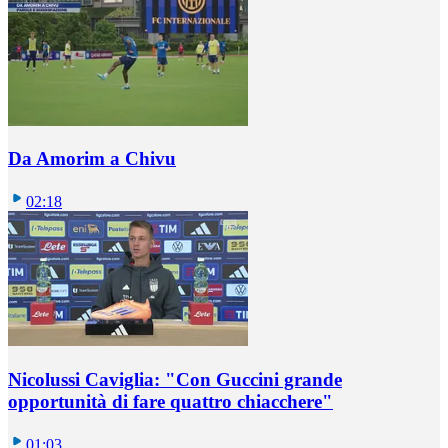
Da Amorim a Chivu
02:18
Nicolussi Caviglia: "Con Guccini grande
opportunità di fare quattro chiacchere"
01:03