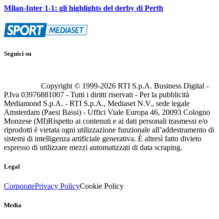
Milan-Inter 1-1: gli highlights del derby di Perth
Seguici su
Copyright © 1999-
2026
RTI S.p.A. Business Digital -
P.Iva 03976881007 - Tutti i diritti riservati - Per la pubblicità
Mediamond S.p.A. - RTI S.p.A., Mediaset N.V., sede legale
Amsterdam (Paesi Bassi) - Uffici Viale Europa 46, 20093 Cologno
Monzese (MI)
Rispetto ai contenuti e ai dati personali trasmessi e/o
riprodotti è vietata ogni utilizzazione funzionale all’addestramento di
sistemi di intelligenza artificiale generativa. È altresì fatto divieto
espresso di utilizzare mezzi automatizzati di data scraping.
Legal
Corporate
Privacy Policy
Cookie Policy
Media