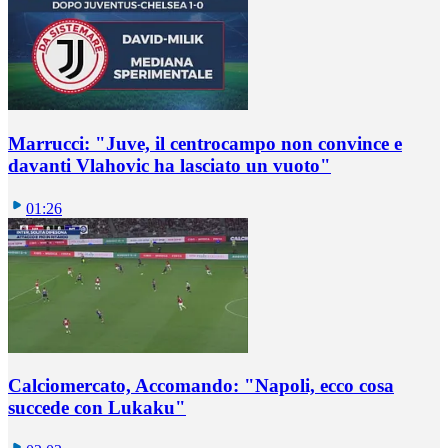
Marrucci: "Juve, il centrocampo non convince e
davanti Vlahovic ha lasciato un vuoto"
01:26
Calciomercato, Accomando: "Napoli, ecco cosa
succede con Lukaku"