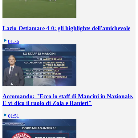
Lazio-Ostiamare 4-0: gli highlights dell'amichevole
01:36
Accomando: "Ecco lo staff di Mancini in Nazionale.
E vi dico il ruolo di Zola e Ranieri"
01:51