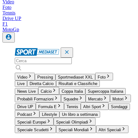
Video
Foto
Tennis
Drive UP
F1
MotoGp
Video
Pressing
Sportmediaset XXL
Foto
Live
Diretta Calcio
Risultati e Classifiche
News Live
Calcio
Coppa Italia
Supercoppa Italiana
Probabili Formazioni
Squadre
Mercato
Motori
Drive UP
Formula E
Tennis
Altri Sport
Sondaggi
Podcast
Lifestyle
Un libro a settimana
Speciali Europei
Speciali Olimpiadi
Speciale Scudetti
Speciali Mondiali
Altri Speciali