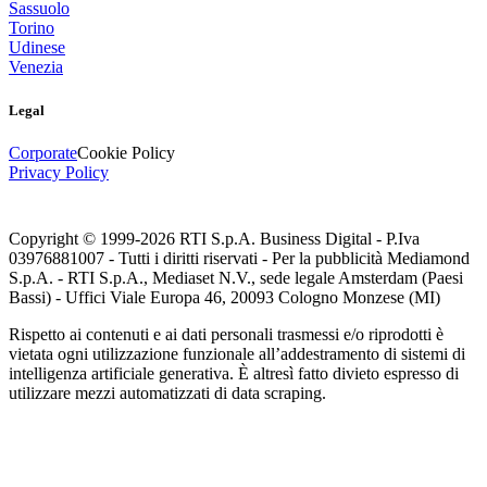
Sassuolo
Torino
Udinese
Venezia
Legal
Corporate
Cookie Policy
Privacy Policy
Copyright © 1999-
2026
RTI S.p.A. Business Digital - P.Iva
03976881007 - Tutti i diritti riservati - Per la pubblicità Mediamond
S.p.A. - RTI S.p.A., Mediaset N.V., sede legale Amsterdam (Paesi
Bassi) - Uffici Viale Europa 46, 20093 Cologno Monzese (MI)
Rispetto ai contenuti e ai dati personali trasmessi e/o riprodotti è
vietata ogni utilizzazione funzionale all’addestramento di sistemi di
intelligenza artificiale generativa. È altresì fatto divieto espresso di
utilizzare mezzi automatizzati di data scraping.