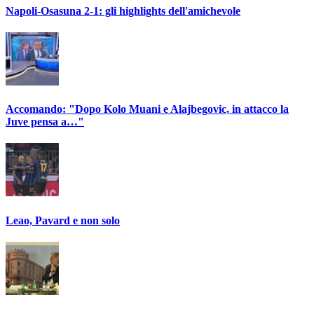
Napoli-Osasuna 2-1: gli highlights dell'amichevole
Accomando: "Dopo Kolo Muani e Alajbegovic, in attacco la
Juve pensa a…"
Leao, Pavard e non solo