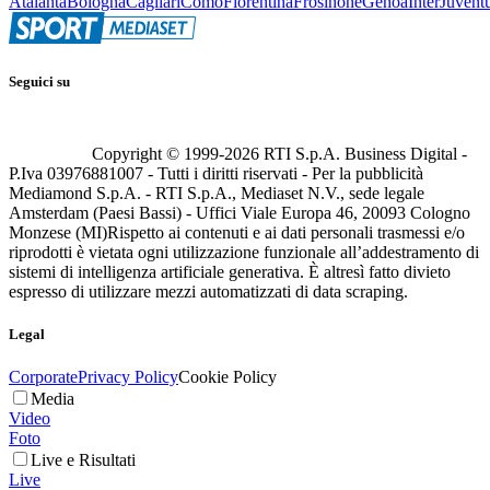
Atalanta
Bologna
Cagliari
Como
Fiorentina
Frosinone
Genoa
Inter
Juvent
Seguici su
Copyright © 1999-
2026
RTI S.p.A. Business Digital -
P.Iva 03976881007 - Tutti i diritti riservati - Per la pubblicità
Mediamond S.p.A. - RTI S.p.A., Mediaset N.V., sede legale
Amsterdam (Paesi Bassi) - Uffici Viale Europa 46, 20093 Cologno
Monzese (MI)
Rispetto ai contenuti e ai dati personali trasmessi e/o
riprodotti è vietata ogni utilizzazione funzionale all’addestramento di
sistemi di intelligenza artificiale generativa. È altresì fatto divieto
espresso di utilizzare mezzi automatizzati di data scraping.
Legal
Corporate
Privacy Policy
Cookie Policy
Media
Video
Foto
Live e Risultati
Live