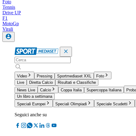
Foto
Tennis
Drive UP
F1
MotoGp
Virali
Video
Pressing
Sportmediaset XXL
Foto
Live
Diretta Calcio
Risultati e Classifiche
News Live
Calcio
Coppa Italia
Supercoppa Italiana
Proba
Un libro a settimana
Speciali Europei
Speciali Olimpiadi
Speciale Scudetti
Seguici anche su