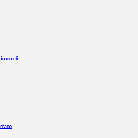
minuto 6
rcato