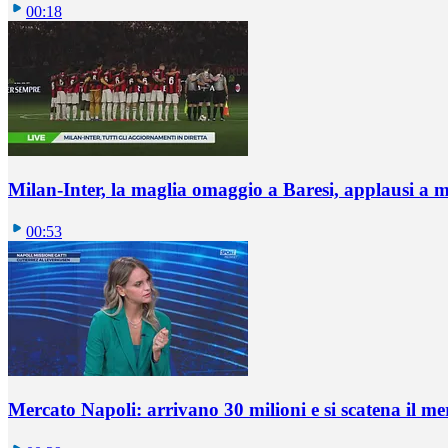
00:18
Milan-Inter, la maglia omaggio a Baresi, applausi a 
00:53
Mercato Napoli: arrivano 30 milioni e si scatena il me