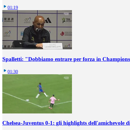
01:19
Spalletti: "Dobbiamo entrare per forza in Champions
01:30
Chelsea-Juventus 0-1: gli highlights dell'amichevole