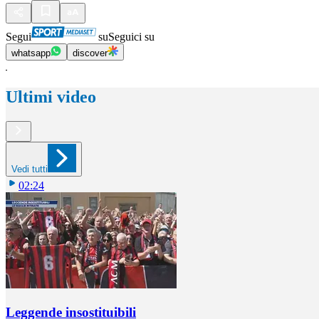
Segui
su
Seguici su
whatsapp
discover
Ultimi video
Vedi tutti
02:24
Leggende insostituibili