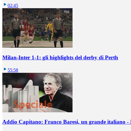
02:45
Milan-Inter 1-1: gli highlights del derby di Perth
55:58
Addio Capitano: Franco Baresi, un grande italiano - L