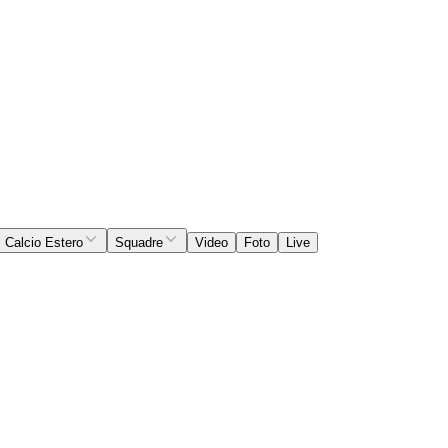
Calcio Estero
Squadre
Video
Foto
Live