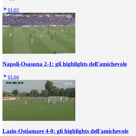
01:03
Napoli-Osasuna 2-1: gli highlights dell'amichevole
01:04
Lazio-Ostiamare 4-0: gli highlights dell'amichevole