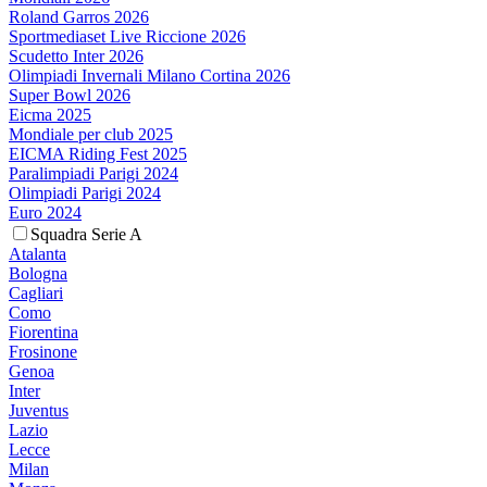
Roland Garros 2026
Sportmediaset Live Riccione 2026
Scudetto Inter 2026
Olimpiadi Invernali Milano Cortina 2026
Super Bowl 2026
Eicma 2025
Mondiale per club 2025
EICMA Riding Fest 2025
Paralimpiadi Parigi 2024
Olimpiadi Parigi 2024
Euro 2024
Squadra Serie A
Atalanta
Bologna
Cagliari
Como
Fiorentina
Frosinone
Genoa
Inter
Juventus
Lazio
Lecce
Milan