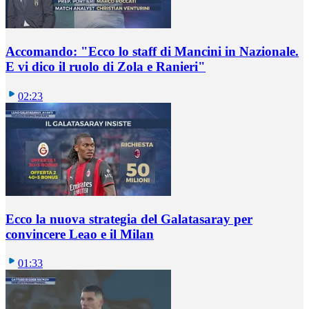
Accomando: "Ecco lo staff di Mancini in Nazionale.
E vi dico il ruolo di Zola e Ranieri"
02:23
Ecco la nuova strategia del Galatasaray per
convincere Leao e il Milan
01:33