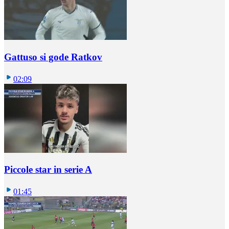
Gattuso si gode Ratkov
02:09
Piccole star in serie A
01:45