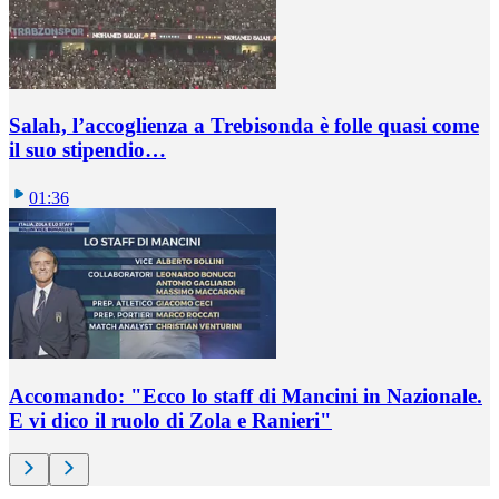
Salah, l’accoglienza a Trebisonda è folle quasi come
il suo stipendio…
01:36
Accomando: "Ecco lo staff di Mancini in Nazionale.
E vi dico il ruolo di Zola e Ranieri"