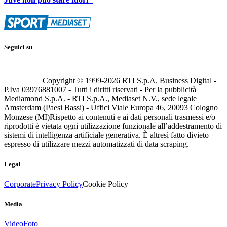
Seguici su
Copyright © 1999-
2026
RTI S.p.A. Business Digital -
P.Iva 03976881007 - Tutti i diritti riservati - Per la pubblicità
Mediamond S.p.A. - RTI S.p.A., Mediaset N.V., sede legale
Amsterdam (Paesi Bassi) - Uffici Viale Europa 46, 20093 Cologno
Monzese (MI)
Rispetto ai contenuti e ai dati personali trasmessi e/o
riprodotti è vietata ogni utilizzazione funzionale all’addestramento di
sistemi di intelligenza artificiale generativa. È altresì fatto divieto
espresso di utilizzare mezzi automatizzati di data scraping.
Legal
Corporate
Privacy Policy
Cookie Policy
Media
Video
Foto