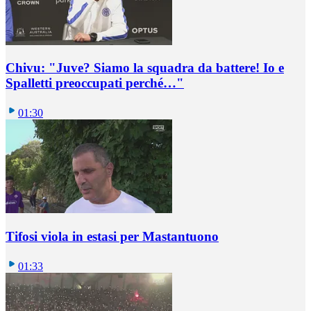
Chivu: "Juve? Siamo la squadra da battere! Io e
Spalletti preoccupati perché…"
01:30
Tifosi viola in estasi per Mastantuono
01:33