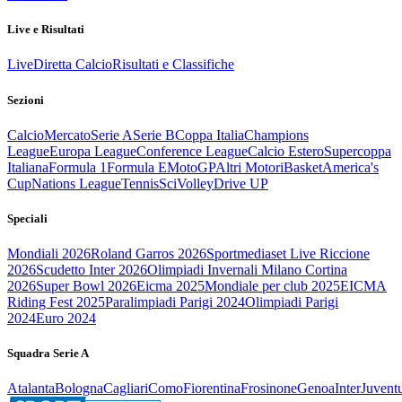
Live e Risultati
Live
Diretta Calcio
Risultati e Classifiche
Sezioni
Calcio
Mercato
Serie A
Serie B
Coppa Italia
Champions
League
Europa League
Conference League
Calcio Estero
Supercoppa
Italiana
Formula 1
Formula E
MotoGP
Altri Motori
Basket
America's
Cup
Nations League
Tennis
Sci
Volley
Drive UP
Speciali
Mondiali 2026
Roland Garros 2026
Sportmediaset Live Riccione
2026
Scudetto Inter 2026
Olimpiadi Invernali Milano Cortina
2026
Super Bowl 2026
Eicma 2025
Mondiale per club 2025
EICMA
Riding Fest 2025
Paralimpiadi Parigi 2024
Olimpiadi Parigi
2024
Euro 2024
Squadra Serie A
Atalanta
Bologna
Cagliari
Como
Fiorentina
Frosinone
Genoa
Inter
Juvent