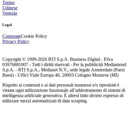
Torino
Udinese
Venezia
Legal
Corporate
Cookie Policy
Privacy Policy
Copyright © 1999-
2026
RTI S.p.A. Business Digital - P.Iva
03976881007 - Tutti i diritti riservati - Per la pubblicità Mediamond
S.p.A. - RTI S.p.A., Mediaset N.V., sede legale Amsterdam (Paesi
Bassi) - Uffici Viale Europa 46, 20093 Cologno Monzese (MI)
Rispetto ai contenuti e ai dati personali trasmessi e/o riprodotti è
vietata ogni utilizzazione funzionale all’addestramento di sistemi di
intelligenza artificiale generativa. È altresì fatto divieto espresso di
utilizzare mezzi automatizzati di data scraping.