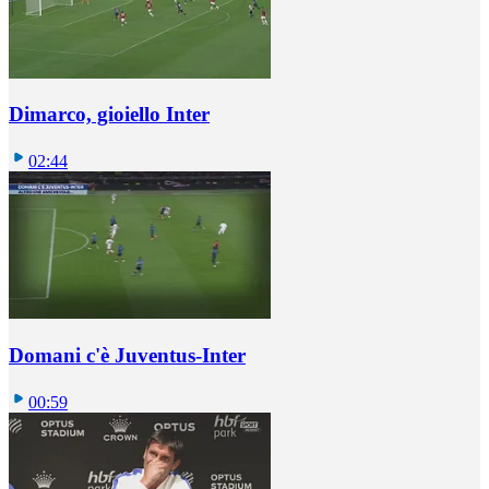
Dimarco, gioiello Inter
02:44
Domani c'è Juventus-Inter
00:59