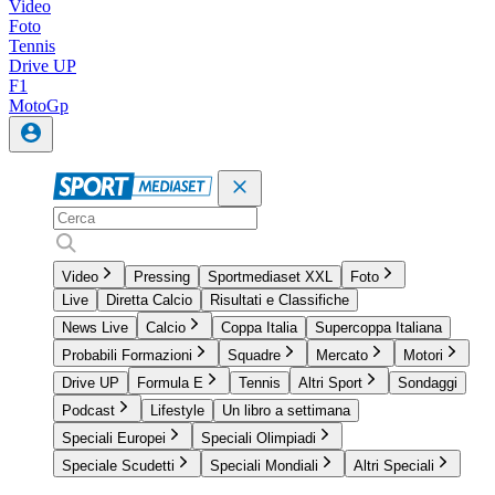
Video
Foto
Tennis
Drive UP
F1
MotoGp
Video
Pressing
Sportmediaset XXL
Foto
Live
Diretta Calcio
Risultati e Classifiche
News Live
Calcio
Coppa Italia
Supercoppa Italiana
Probabili Formazioni
Squadre
Mercato
Motori
Drive UP
Formula E
Tennis
Altri Sport
Sondaggi
Podcast
Lifestyle
Un libro a settimana
Speciali Europei
Speciali Olimpiadi
Speciale Scudetti
Speciali Mondiali
Altri Speciali