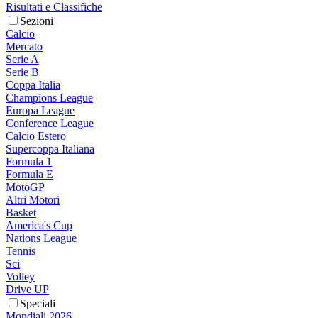
Risultati e Classifiche
Sezioni
Calcio
Mercato
Serie A
Serie B
Coppa Italia
Champions League
Europa League
Conference League
Calcio Estero
Supercoppa Italiana
Formula 1
Formula E
MotoGP
Altri Motori
Basket
America's Cup
Nations League
Tennis
Sci
Volley
Drive UP
Speciali
Mondiali 2026