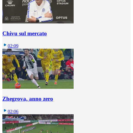
Chivu sul mercato
02:09
Zhegrova, anno zero
02:06