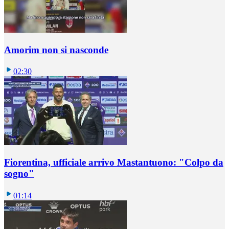
Amorim non si nasconde
02:30
Fiorentina, ufficiale arrivo Mastantuono: "Colpo da
sogno"
01:14