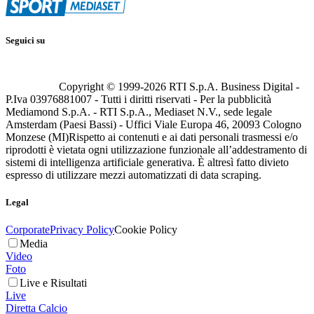
Seguici su
Copyright © 1999-
2026
RTI S.p.A. Business Digital -
P.Iva 03976881007 - Tutti i diritti riservati - Per la pubblicità
Mediamond S.p.A. - RTI S.p.A., Mediaset N.V., sede legale
Amsterdam (Paesi Bassi) - Uffici Viale Europa 46, 20093 Cologno
Monzese (MI)
Rispetto ai contenuti e ai dati personali trasmessi e/o
riprodotti è vietata ogni utilizzazione funzionale all’addestramento di
sistemi di intelligenza artificiale generativa. È altresì fatto divieto
espresso di utilizzare mezzi automatizzati di data scraping.
Legal
Corporate
Privacy Policy
Cookie Policy
Media
Video
Foto
Live e Risultati
Live
Diretta Calcio