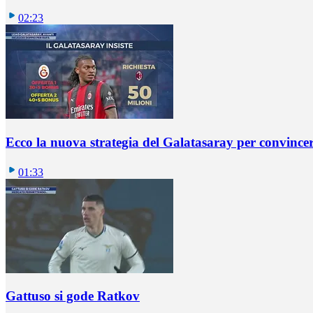
02:23
Ecco la nuova strategia del Galatasaray per convincer
01:33
Gattuso si gode Ratkov