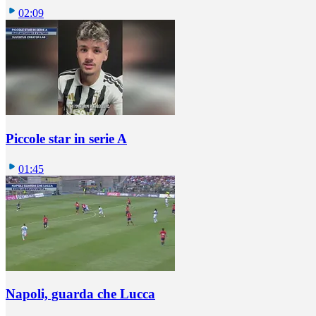
02:09
Piccole star in serie A
01:45
Napoli, guarda che Lucca