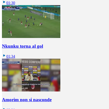
01:30
Nkunku torna al gol
01:34
Amorim non si nasconde