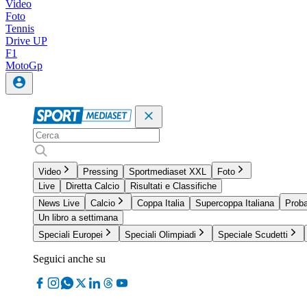
Video
Foto
Tennis
Drive UP
F1
MotoGp
Video
Pressing
Sportmediaset XXL
Foto
Live
Diretta Calcio
Risultati e Classifiche
News Live
Calcio
Coppa Italia
Supercoppa Italiana
Proba
Un libro a settimana
Speciali Europei
Speciali Olimpiadi
Speciale Scudetti
Seguici anche su