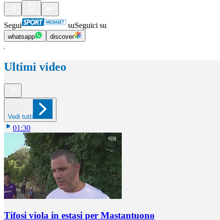
Segui
su
Seguici su
whatsapp
discover
Ultimi video
Vedi tutti
01:30
Tifosi viola in estasi per Mastantuono