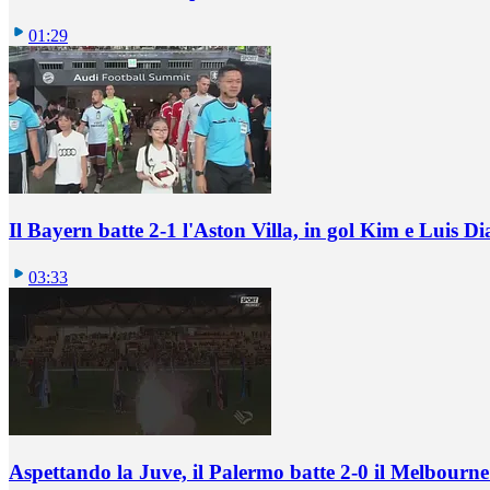
01:29
Il Bayern batte 2-1 l'Aston Villa, in gol Kim e Luis Di
03:33
Aspettando la Juve, il Palermo batte 2-0 il Melbourne