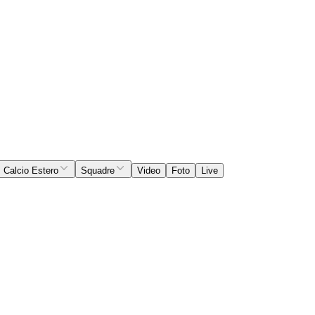
Calcio Estero
Squadre
Video
Foto
Live