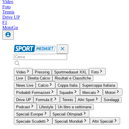
Video
Foto
Tennis
Drive UP
F1
MotoGp
Video
Pressing
Sportmediaset XXL
Foto
Live
Diretta Calcio
Risultati e Classifiche
News Live
Calcio
Coppa Italia
Supercoppa Italiana
Probabili Formazioni
Squadre
Mercato
Motori
Drive UP
Formula E
Tennis
Altri Sport
Sondaggi
Podcast
Lifestyle
Un libro a settimana
Speciali Europei
Speciali Olimpiadi
Speciale Scudetti
Speciali Mondiali
Altri Speciali