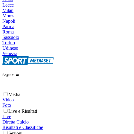
Lecce
Milan
Monza
Napoli
Parma
Roma
Sassuolo
Torino
Udinese
Venezia
Seguici su
Media
Video
Foto
Live e Risultati
Live
Diretta Calcio
Risultati e Classifiche
Sezioni