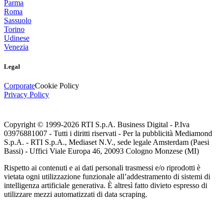
Parma
Roma
Sassuolo
Torino
Udinese
Venezia
Legal
Corporate
Cookie Policy
Privacy Policy
Copyright © 1999-
2026
RTI S.p.A. Business Digital - P.Iva
03976881007 - Tutti i diritti riservati - Per la pubblicità Mediamond
S.p.A. - RTI S.p.A., Mediaset N.V., sede legale Amsterdam (Paesi
Bassi) - Uffici Viale Europa 46, 20093 Cologno Monzese (MI)
Rispetto ai contenuti e ai dati personali trasmessi e/o riprodotti è
vietata ogni utilizzazione funzionale all’addestramento di sistemi di
intelligenza artificiale generativa. È altresì fatto divieto espresso di
utilizzare mezzi automatizzati di data scraping.