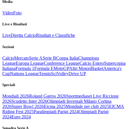
Media
Video
Foto
Live e Risultati
Live
Diretta Calcio
Risultati e Classifiche
Sezioni
Calcio
Mercato
Serie A
Serie B
Coppa Italia
Champions
League
Europa League
Conference League
Calcio Estero
Supercoppa
Italiana
Formula 1
Formula E
MotoGP
Altri Motori
Basket
America's
Cup
Nations League
Tennis
Sci
Volley
Drive UP
Speciali
Mondiali 2026
Roland Garros 2026
Sportmediaset Live Riccione
2026
Scudetto Inter 2026
Olimpiadi Invernali Milano Cortina
2026
Super Bowl 2026
Eicma 2025
Mondiale per club 2025
EICMA
Riding Fest 2025
Paralimpiadi Parigi 2024
Olimpiadi Parigi
2024
Euro 2024
Squadra Serie A