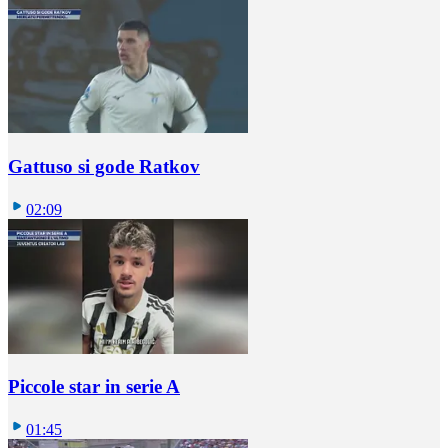
Gattuso si gode Ratkov
02:09
Piccole star in serie A
01:45