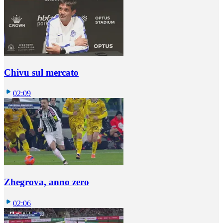
Chivu sul mercato
02:09
Zhegrova, anno zero
02:06