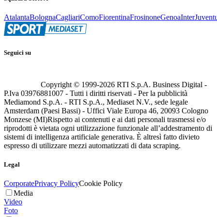
Atalanta
Bologna
Cagliari
Como
Fiorentina
Frosinone
Genoa
Inter
Juvent
Seguici su
Copyright © 1999-
2026
RTI S.p.A. Business Digital -
P.Iva 03976881007 - Tutti i diritti riservati - Per la pubblicità
Mediamond S.p.A. - RTI S.p.A., Mediaset N.V., sede legale
Amsterdam (Paesi Bassi) - Uffici Viale Europa 46, 20093 Cologno
Monzese (MI)
Rispetto ai contenuti e ai dati personali trasmessi e/o
riprodotti è vietata ogni utilizzazione funzionale all’addestramento di
sistemi di intelligenza artificiale generativa. È altresì fatto divieto
espresso di utilizzare mezzi automatizzati di data scraping.
Legal
Corporate
Privacy Policy
Cookie Policy
Media
Video
Foto