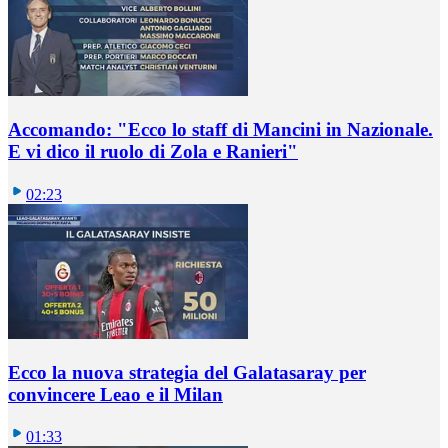
Accomando: "Ecco lo staff di Mancini in Nazionale.
E vi dico il ruolo di Zola e Ranieri"
02:23
Ecco la nuova strategia del Galatasaray per
convincere Leao e il Milan
01:33