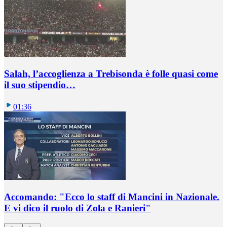
Salah, l’accoglienza a Trebisonda è folle quasi come
il suo stipendio…
01:36
Accomando: "Ecco lo staff di Mancini in Nazionale.
E vi dico il ruolo di Zola e Ranieri"