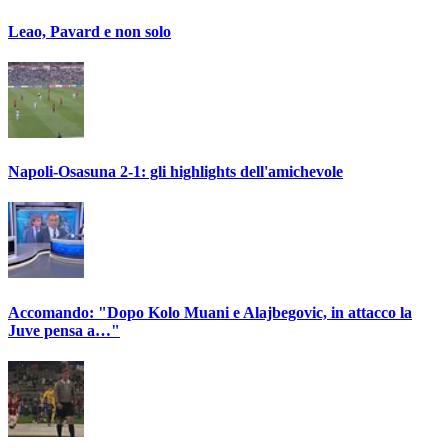
Leao, Pavard e non solo
Napoli-Osasuna 2-1: gli highlights dell'amichevole
Accomando: "Dopo Kolo Muani e Alajbegovic, in attacco la
Juve pensa a…"