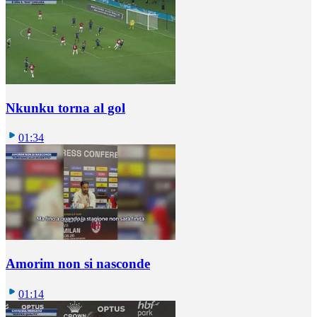
Nkunku torna al gol
01:34
Amorim non si nasconde
01:14