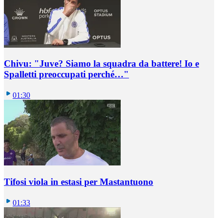
Chivu: "Juve? Siamo la squadra da battere! Io e
Spalletti preoccupati perché…"
01:30
Tifosi viola in estasi per Mastantuono
01:33