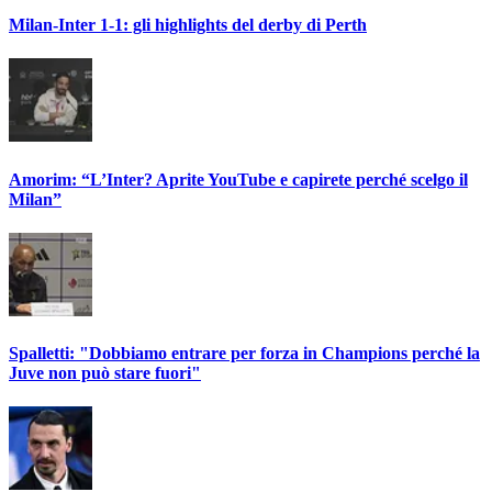
Milan-Inter 1-1: gli highlights del derby di Perth
Amorim: “L’Inter? Aprite YouTube e capirete perché scelgo il
Milan”
Spalletti: "Dobbiamo entrare per forza in Champions perché la
Juve non può stare fuori"