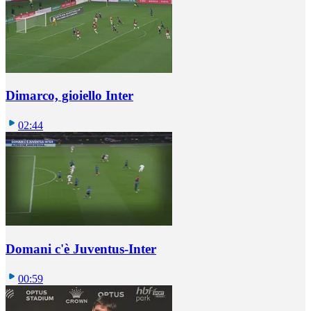
Dimarco, gioiello Inter
02:44
Domani c'è Juventus-Inter
00:59