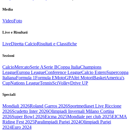
Media
Video
Foto
Live e Risultati
Live
Diretta Calcio
Risultati e Classifiche
Sezioni
Calcio
Mercato
Serie A
Serie B
Coppa Italia
Champions
League
Europa League
Conference League
Calcio Estero
Supercoppa
Italiana
Formula 1
Formula E
MotoGP
Altri Motori
Basket
America's
Cup
Nations League
Tennis
Sci
Volley
Drive UP
Speciali
Mondiali 2026
Roland Garros 2026
Sportmediaset Live Riccione
2026
Scudetto Inter 2026
Olimpiadi Invernali Milano Cortina
2026
Super Bowl 2026
Eicma 2025
Mondiale per club 2025
EICMA
Riding Fest 2025
Paralimpiadi Parigi 2024
Olimpiadi Parigi
2024
Euro 2024