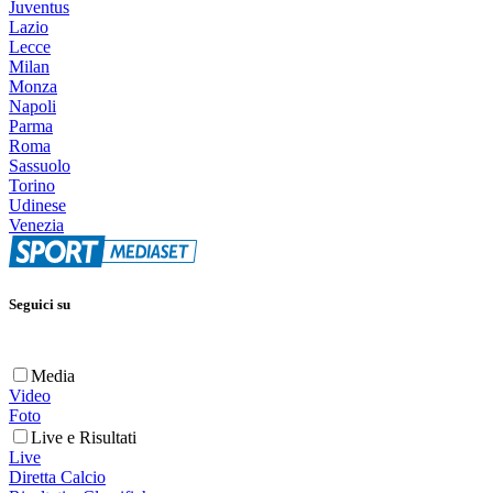
Juventus
Lazio
Lecce
Milan
Monza
Napoli
Parma
Roma
Sassuolo
Torino
Udinese
Venezia
Seguici su
Media
Video
Foto
Live e Risultati
Live
Diretta Calcio