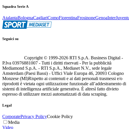
Squadra Serie A
Atalanta
Bologna
Cagliari
Como
Fiorentina
Frosinone
Genoa
Inter
Juvent
Seguici su
Copyright © 1999-
2026
RTI S.p.A. Business Digital -
P.Iva 03976881007 - Tutti i diritti riservati - Per la pubblicità
Mediamond S.p.A. - RTI S.p.A., Mediaset N.V., sede legale
Amsterdam (Paesi Bassi) - Uffici Viale Europa 46, 20093 Cologno
Monzese (MI)
Rispetto ai contenuti e ai dati personali trasmessi e/o
riprodotti è vietata ogni utilizzazione funzionale all’addestramento di
sistemi di intelligenza artificiale generativa. È altresì fatto divieto
espresso di utilizzare mezzi automatizzati di data scraping.
Legal
Corporate
Privacy Policy
Cookie Policy
Media
Video