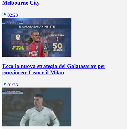
Melbourne City
02:23
Ecco la nuova strategia del Galatasaray per
convincere Leao e il Milan
01:33