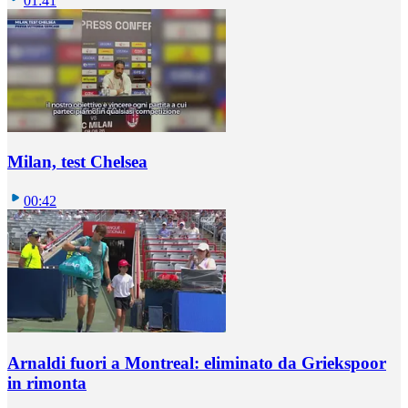
01:41
Milan, test Chelsea
00:42
Arnaldi fuori a Montreal: eliminato da Griekspoor
in rimonta