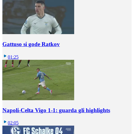
Gattuso si gode Ratkov
01:25
Napoli-Celta Vigo 1-1: guarda gli highlights
02:05