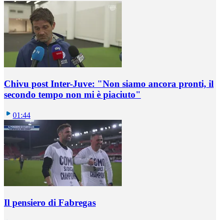
Chivu post Inter-Juve: "Non siamo ancora pronti, il
secondo tempo non mi è piaciuto"
01:44
Il pensiero di Fabregas