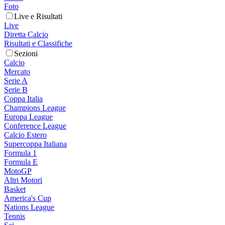
Foto
Live e Risultati
Live
Diretta Calcio
Risultati e Classifiche
Sezioni
Calcio
Mercato
Serie A
Serie B
Coppa Italia
Champions League
Europa League
Conference League
Calcio Estero
Supercoppa Italiana
Formula 1
Formula E
MotoGP
Altri Motori
Basket
America's Cup
Nations League
Tennis