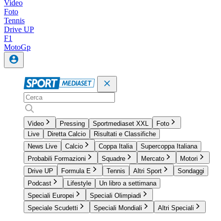
Video
Foto
Tennis
Drive UP
F1
MotoGp
Video
Pressing
Sportmediaset XXL
Foto
Live
Diretta Calcio
Risultati e Classifiche
News Live
Calcio
Coppa Italia
Supercoppa Italiana
Probabili Formazioni
Squadre
Mercato
Motori
Drive UP
Formula E
Tennis
Altri Sport
Sondaggi
Podcast
Lifestyle
Un libro a settimana
Speciali Europei
Speciali Olimpiadi
Speciale Scudetti
Speciali Mondiali
Altri Speciali