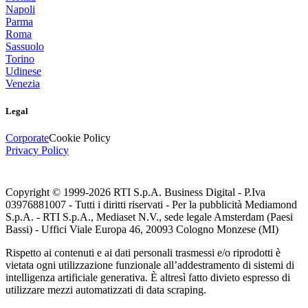
Napoli
Parma
Roma
Sassuolo
Torino
Udinese
Venezia
Legal
Corporate
Cookie Policy
Privacy Policy
Copyright © 1999-
2026
RTI S.p.A. Business Digital - P.Iva
03976881007 - Tutti i diritti riservati - Per la pubblicità Mediamond
S.p.A. - RTI S.p.A., Mediaset N.V., sede legale Amsterdam (Paesi
Bassi) - Uffici Viale Europa 46, 20093 Cologno Monzese (MI)
Rispetto ai contenuti e ai dati personali trasmessi e/o riprodotti è
vietata ogni utilizzazione funzionale all’addestramento di sistemi di
intelligenza artificiale generativa. È altresì fatto divieto espresso di
utilizzare mezzi automatizzati di data scraping.