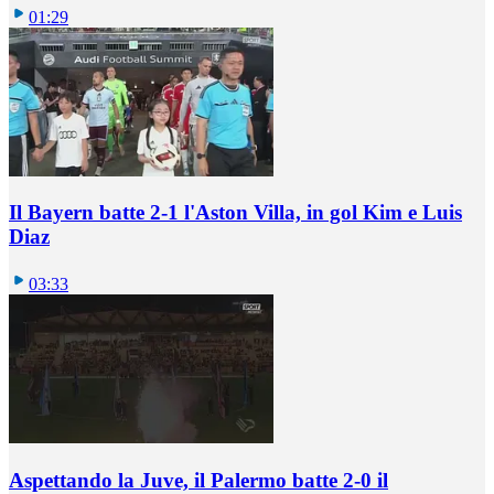
01:29
Il Bayern batte 2-1 l'Aston Villa, in gol Kim e Luis
Diaz
03:33
Aspettando la Juve, il Palermo batte 2-0 il