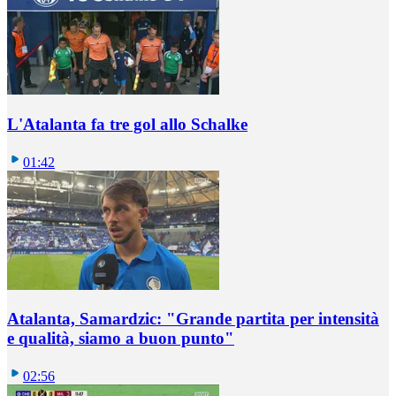
L'Atalanta fa tre gol allo Schalke
01:42
Atalanta, Samardzic: "Grande partita per intensità
e qualità, siamo a buon punto"
02:56