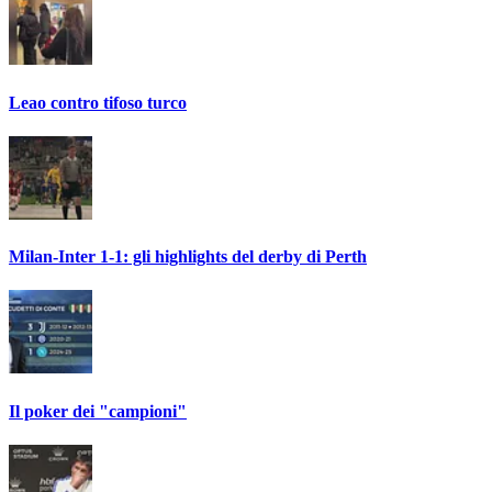
Leao contro tifoso turco
Milan-Inter 1-1: gli highlights del derby di Perth
Il poker dei "campioni"