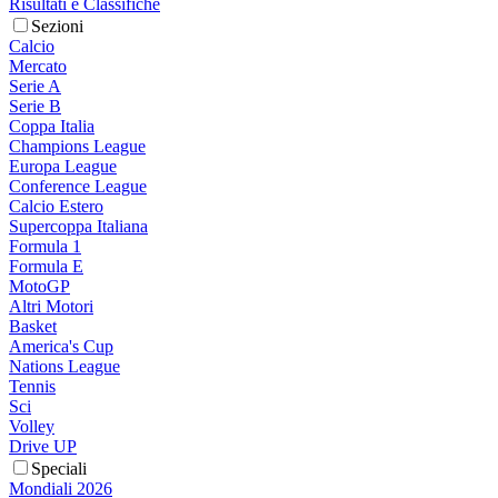
Risultati e Classifiche
Sezioni
Calcio
Mercato
Serie A
Serie B
Coppa Italia
Champions League
Europa League
Conference League
Calcio Estero
Supercoppa Italiana
Formula 1
Formula E
MotoGP
Altri Motori
Basket
America's Cup
Nations League
Tennis
Sci
Volley
Drive UP
Speciali
Mondiali 2026