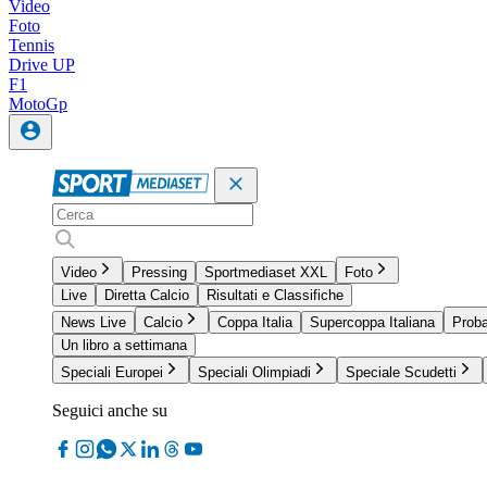
Video
Foto
Tennis
Drive UP
F1
MotoGp
Video
Pressing
Sportmediaset XXL
Foto
Live
Diretta Calcio
Risultati e Classifiche
News Live
Calcio
Coppa Italia
Supercoppa Italiana
Proba
Un libro a settimana
Speciali Europei
Speciali Olimpiadi
Speciale Scudetti
Seguici anche su