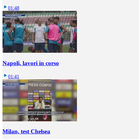
01:48
Napoli, lavori in corso
01:41
Milan, test Chelsea