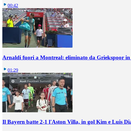
00:42
Arnaldi fuori a Montreal: eliminato da Griekspoor i
01:29
Il Bayern batte 2-1 l'Aston Villa, in gol Kim e Luis Di