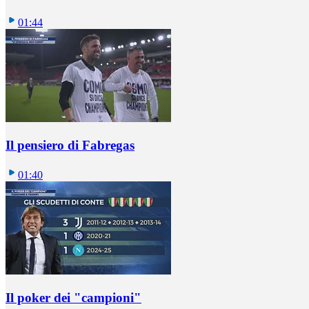
01:44
Il pensiero di Fabregas
01:40
Il poker dei "campioni"