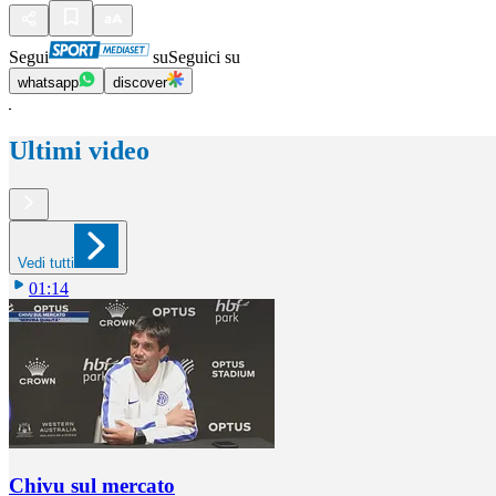
Segui
su
Seguici su
whatsapp
discover
Ultimi video
Vedi tutti
01:14
Chivu sul mercato