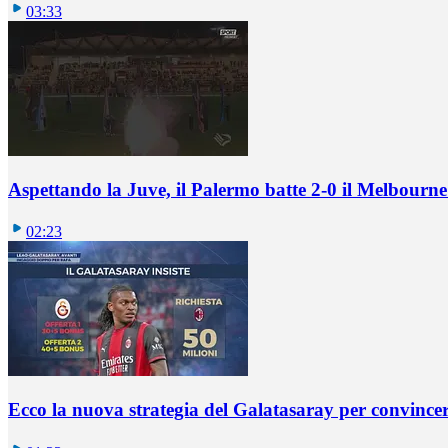
03:33
Aspettando la Juve, il Palermo batte 2-0 il Melbourne
02:23
Ecco la nuova strategia del Galatasaray per convincer