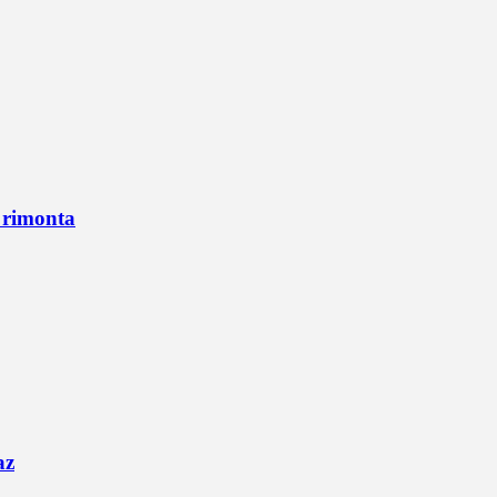
n rimonta
az