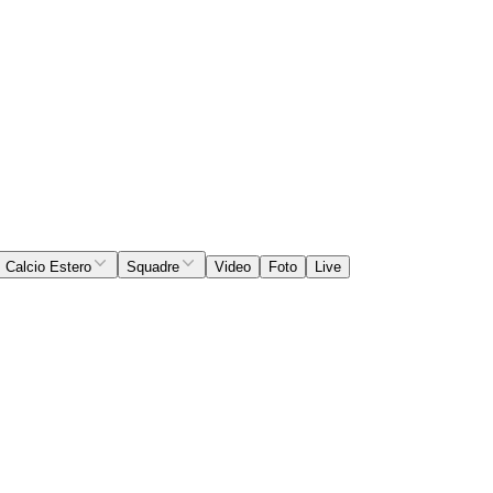
Calcio Estero
Squadre
Video
Foto
Live