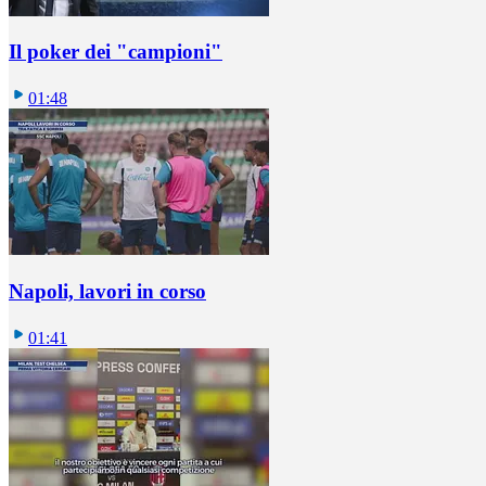
Il poker dei "campioni"
01:48
Napoli, lavori in corso
01:41