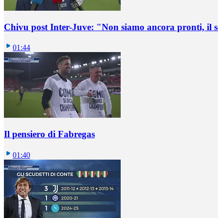
Chivu post Inter-Juve: "Non siamo ancora pronti, il
01:44
Il pensiero di Fabregas
01:40