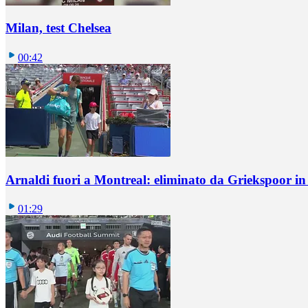
Milan, test Chelsea
00:42
Arnaldi fuori a Montreal: eliminato da Griekspoor i
01:29