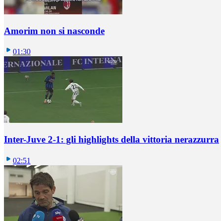
Amorim non si nasconde
01:30
Inter-Juve 2-1: gli highlights della vittoria nerazzurra
02:51