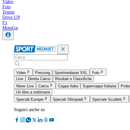
Video
Foto
Tennis
Drive UP
F1
MotoGp
Video
Pressing
Sportmediaset XXL
Foto
Live
Diretta Calcio
Risultati e Classifiche
News Live
Calcio
Coppa Italia
Supercoppa Italiana
Proba
Un libro a settimana
Speciali Europei
Speciali Olimpiadi
Speciale Scudetti
Seguici anche su