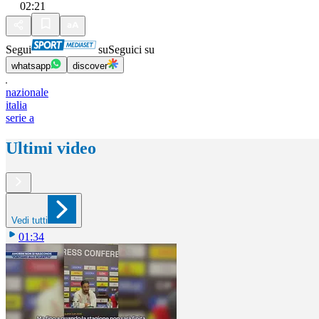
02:21
Segui
su
Seguici su
whatsapp
discover
nazionale
italia
serie a
Ultimi video
Vedi tutti
01:34