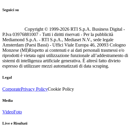
Seguici su
Copyright © 1999-
2026
RTI S.p.A. Business Digital -
P.Iva 03976881007 - Tutti i diritti riservati - Per la pubblicità
Mediamond S.p.A. - RTI S.p.A., Mediaset N.V., sede legale
Amsterdam (Paesi Bassi) - Uffici Viale Europa 46, 20093 Cologno
Monzese (MI)
Rispetto ai contenuti e ai dati personali trasmessi e/o
riprodotti è vietata ogni utilizzazione funzionale all’addestramento di
sistemi di intelligenza artificiale generativa. È altresì fatto divieto
espresso di utilizzare mezzi automatizzati di data scraping.
Legal
Corporate
Privacy Policy
Cookie Policy
Media
Video
Foto
Live e Risultati