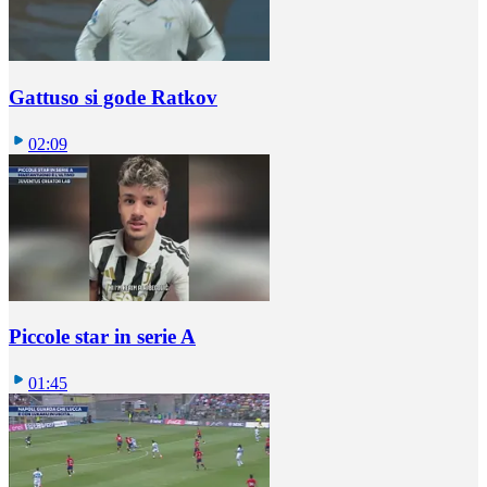
Gattuso si gode Ratkov
02:09
Piccole star in serie A
01:45