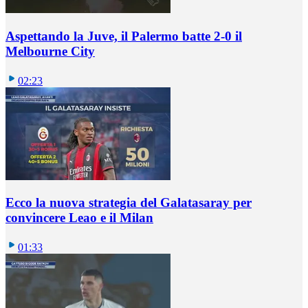
Aspettando la Juve, il Palermo batte 2-0 il
Melbourne City
02:23
Ecco la nuova strategia del Galatasaray per
convincere Leao e il Milan
01:33