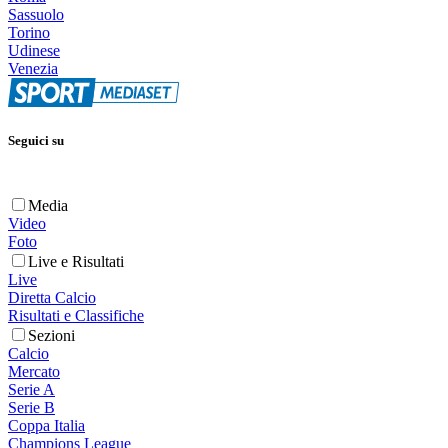
Sassuolo
Torino
Udinese
Venezia
Seguici su
Media
Video
Foto
Live e Risultati
Live
Diretta Calcio
Risultati e Classifiche
Sezioni
Calcio
Mercato
Serie A
Serie B
Coppa Italia
Champions League