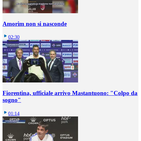
Amorim non si nasconde
02:30
Fiorentina, ufficiale arrivo Mastantuono: "Colpo da
sogno"
01:14