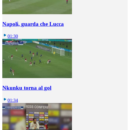
Napoli, guarda che Lucca
01:30
Nkunku torna al gol
01:34