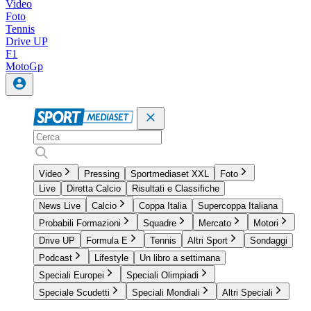
Video
Foto
Tennis
Drive UP
F1
MotoGp
Video
Pressing
Sportmediaset XXL
Foto
Live
Diretta Calcio
Risultati e Classifiche
News Live
Calcio
Coppa Italia
Supercoppa Italiana
Probabili Formazioni
Squadre
Mercato
Motori
Drive UP
Formula E
Tennis
Altri Sport
Sondaggi
Podcast
Lifestyle
Un libro a settimana
Speciali Europei
Speciali Olimpiadi
Speciale Scudetti
Speciali Mondiali
Altri Speciali