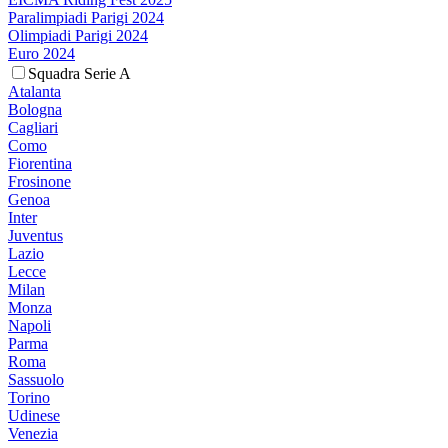
Paralimpiadi Parigi 2024
Olimpiadi Parigi 2024
Euro 2024
Squadra Serie A
Atalanta
Bologna
Cagliari
Como
Fiorentina
Frosinone
Genoa
Inter
Juventus
Lazio
Lecce
Milan
Monza
Napoli
Parma
Roma
Sassuolo
Torino
Udinese
Venezia