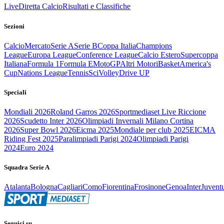
Live
Diretta Calcio
Risultati e Classifiche
Sezioni
Calcio
Mercato
Serie A
Serie B
Coppa Italia
Champions
League
Europa League
Conference League
Calcio Estero
Supercoppa
Italiana
Formula 1
Formula E
MotoGP
Altri Motori
Basket
America's
Cup
Nations League
Tennis
Sci
Volley
Drive UP
Speciali
Mondiali 2026
Roland Garros 2026
Sportmediaset Live Riccione
2026
Scudetto Inter 2026
Olimpiadi Invernali Milano Cortina
2026
Super Bowl 2026
Eicma 2025
Mondiale per club 2025
EICMA
Riding Fest 2025
Paralimpiadi Parigi 2024
Olimpiadi Parigi
2024
Euro 2024
Squadra Serie A
Atalanta
Bologna
Cagliari
Como
Fiorentina
Frosinone
Genoa
Inter
Juvent
Seguici su