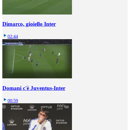
Dimarco, gioiello Inter
02:44
Domani c'è Juventus-Inter
00:59