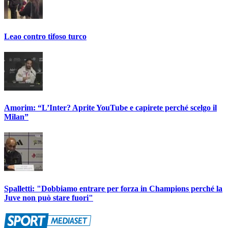
Leao contro tifoso turco
Amorim: “L’Inter? Aprite YouTube e capirete perché scelgo il
Milan”
Spalletti: "Dobbiamo entrare per forza in Champions perché la
Juve non può stare fuori"