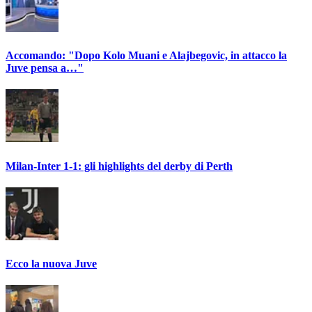
Accomando: "Dopo Kolo Muani e Alajbegovic, in attacco la
Juve pensa a…"
Milan-Inter 1-1: gli highlights del derby di Perth
Ecco la nuova Juve