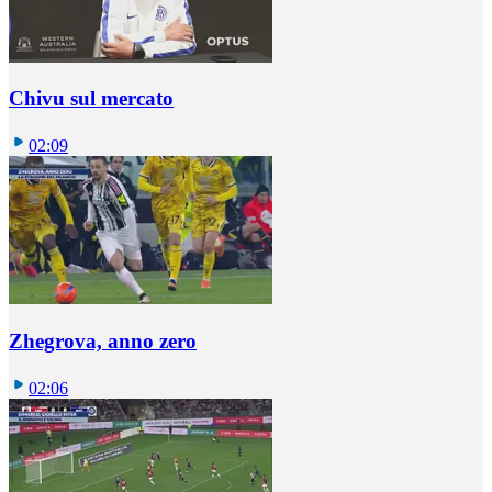
Chivu sul mercato
02:09
Zhegrova, anno zero
02:06