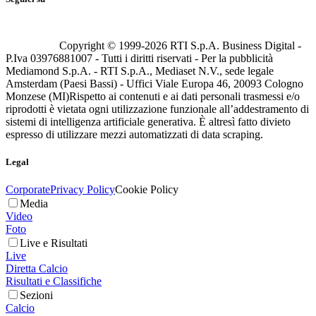
Copyright © 1999-
2026
RTI S.p.A. Business Digital -
P.Iva 03976881007 - Tutti i diritti riservati - Per la pubblicità
Mediamond S.p.A. - RTI S.p.A., Mediaset N.V., sede legale
Amsterdam (Paesi Bassi) - Uffici Viale Europa 46, 20093 Cologno
Monzese (MI)
Rispetto ai contenuti e ai dati personali trasmessi e/o
riprodotti è vietata ogni utilizzazione funzionale all’addestramento di
sistemi di intelligenza artificiale generativa. È altresì fatto divieto
espresso di utilizzare mezzi automatizzati di data scraping.
Legal
Corporate
Privacy Policy
Cookie Policy
Media
Video
Foto
Live e Risultati
Live
Diretta Calcio
Risultati e Classifiche
Sezioni
Calcio