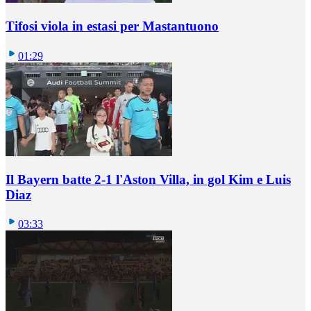
Tifosi viola in estasi per Mastantuono
01:29
Il Bayern batte 2-1 l'Aston Villa, in gol Kim e Luis
Diaz
03:33